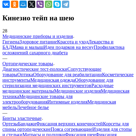
Кинезио тейп на шею
28
Медицинские приборы и изделия
Гигиена
Здоровое питание
Красота и уход
Лекарства и
БАД
Мама и малыш
Идеи подарков на весну
Профилактика
осложнений сахарного диабета
—
Ортопедические товары
Диагностические тест-полоски
Сопутствующие
товары
Оптика
Оборудование для реабилитации
Косметические
инструменты
Медицинская одежда
Оборудование для
стерилизации медицинских инструментов
Расходные
медицинские материалы
Медицинские изделия
Медицинская
техника
Медицинские товары для
электрооборудования
Интимные изделия
Медицинская
мебель
Лечебное белье
—
Бинты эластичные
Ортезы
Бандажи
Фиксация верхних конечностей
Корсеты для
спины ортопедические
Пояса согревающие
Изделия для стопы
и стельки
Матрасы и подушки
Фиксация шеи
Фиксация