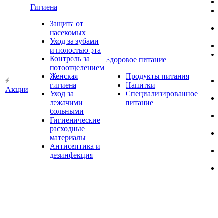
Гигиена
Защита от
насекомых
Уход за зубами
и полостью рта
Контроль за
Здоровое питание
потоотделением
Женская
Продукты питания
гигиена
Напитки
Акции
Уход за
Специализированное
лежачими
питание
больными
Гигиенические
расходные
материалы
Антисептика и
дезинфекция