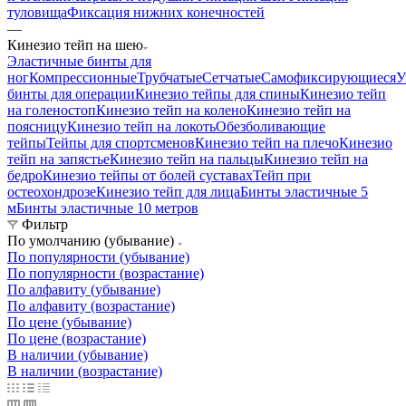
туловища
Фиксация нижних конечностей
—
Кинезио тейп на шею
Эластичные бинты для
ног
Компрессионные
Трубчатые
Сетчатые
Самофиксирующиеся
У
бинты для операции
Кинезио тейпы для спины
Кинезио тейп
на голеностоп
Кинезио тейп на колено
Кинезио тейп на
поясницу
Кинезио тейп на локоть
Обезболивающие
тейпы
Тейпы для спортсменов
Кинезио тейп на плечо
Кинезио
тейп на запястье
Кинезио тейп на пальцы
Кинезио тейп на
бедро
Кинезио тейпы от болей суставах
Тейп при
остеохондрозе
Кинезио тейп для лица
Бинты эластичные 5
м
Бинты эластичные 10 метров
Фильтр
По умолчанию (убывание)
По популярности (убывание)
По популярности (возрастание)
По алфавиту (убывание)
По алфавиту (возрастание)
По цене (убывание)
По цене (возрастание)
В наличии (убывание)
В наличии (возрастание)