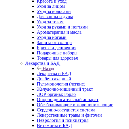
Красота и уход
Уход за лицом
Уход за волосами
Для ванны и душа
Уход за телом
Уход за руками и ногтями
Ароматерапия и масла
Уход за ногами
Защита от солнца
Бритье и депиляция
Подарочные наборы
Товары для здоровья
Лекарства и БАД
Назад
Лекарства и БАД
Диабет сахарный
Пульмонология (легкие)
Желудочно-кишечный тракт
ЛОР-органы: Горло
Опорно-двигательный аппарат
Обезболивающие и жаропонижающие
Сердечно-сосудистая система
Лекарственные травы и фиточаи
Неврология и психиатрия
Витамины и БАД