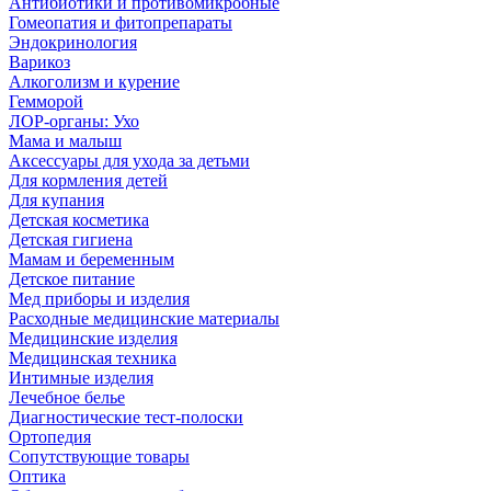
Антибиотики и противомикробные
Гомеопатия и фитопрепараты
Эндокринология
Варикоз
Алкоголизм и курение
Гемморой
ЛОР-органы: Ухо
Мама и малыш
Аксессуары для ухода за детьми
Для кормления детей
Для купания
Детская косметика
Детская гигиена
Мамам и беременным
Детское питание
Мед приборы и изделия
Расходные медицинские материалы
Медицинские изделия
Медицинская техника
Интимные изделия
Лечебное белье
Диагностические тест-полоски
Ортопедия
Сопутствующие товары
Оптика