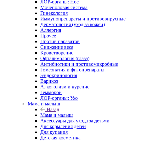
ЛОР-органы: Нос
Мочеполовая система
Гинекология
Иммунопрепараты и противовирусные
Дерматология (уход за кожей)
Аллергия
Прочее
Против паразитов
Снижение веса
Кроветворение
Офтальмология (глаза)
Антибиотики и противомикробные
Гомеопатия и фитопрепараты
Эндокринология
Варикоз
Алкоголизм и курение
Гемморой
ЛОР-органы: Ухо
Мама и малыш
Назад
Мама и малыш
Аксессуары для ухода за детьми
Для кормления детей
Для купания
Детская косметика