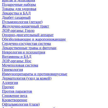
Бритье и депиляция
Подарочные наборы
Товары для здоровья
Лекарства и БАД
Диабет сахарный
Пульмонология (легкие)
Желудочно-кишечный тракт
ЛОР-органы: Горло
Опорно-двигательный аппарат
Обезболивающие и жаропонижающие
Сердечно-сосудистая система
Лекарственные травы и фиточаи
Неврология и психиатрия
Витамины и БАД
ЛОР-органы: Нос
Мочеполовая система
Гинекология
Иммунопрепараты и противовирусные
Дерматология (уход за кожей)
Аллергия
Прочее
Против паразитов
Снижение веса
Кроветворение
Офтальмология (глаза)