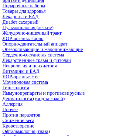
Бритье и депиляция
Подарочные наборы
Товары для здоровья
Лекарства и БАД
Диабет сахарный
Пульмонология (легкие)
Желудочно-кишечный тракт
ЛОР-органы: Горло
Опорно-двигательный аппарат
Обезболивающие и жаропонижающие
Сердечно-сосудистая система
Лекарственные травы и фиточаи
Неврология и психиатрия
Витамины и БАД
ЛОР-органы: Нос
Мочеполовая система
Гинекология
Иммунопрепараты и противовирусные
Дерматология (уход за кожей)
Аллергия
Прочее
Против паразитов
Снижение веса
Кроветворение
Офтальмология (глаза)