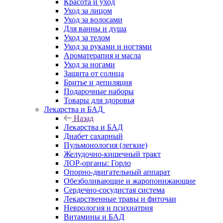
Красота и уход
Уход за лицом
Уход за волосами
Для ванны и душа
Уход за телом
Уход за руками и ногтями
Ароматерапия и масла
Уход за ногами
Защита от солнца
Бритье и депиляция
Подарочные наборы
Товары для здоровья
Лекарства и БАД
Назад
Лекарства и БАД
Диабет сахарный
Пульмонология (легкие)
Желудочно-кишечный тракт
ЛОР-органы: Горло
Опорно-двигательный аппарат
Обезболивающие и жаропонижающие
Сердечно-сосудистая система
Лекарственные травы и фиточаи
Неврология и психиатрия
Витамины и БАД