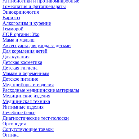
Антибиотики и противомикробные
Гомеопатия и фитопрепараты
Эндокринология
Варикоз
Алкоголизм и курение
Гемморой
ЛОР-органы: Ухо
Мама и малыш
Аксессуары для ухода за детьми
Для кормления детей
Для купания
Детская косметика
Детская гигиена
Мамам и беременным
Детское питание
Мед приборы и изделия
Расходные медицинские материалы
Медицинские изделия
Медицинская техника
Интимные изделия
Лечебное белье
Диагностические тест-полоски
Ортопедия
Сопутствующие товары
Оптика