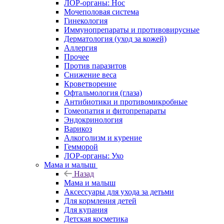
ЛОР-органы: Нос
Мочеполовая система
Гинекология
Иммунопрепараты и противовирусные
Дерматология (уход за кожей)
Аллергия
Прочее
Против паразитов
Снижение веса
Кроветворение
Офтальмология (глаза)
Антибиотики и противомикробные
Гомеопатия и фитопрепараты
Эндокринология
Варикоз
Алкоголизм и курение
Гемморой
ЛОР-органы: Ухо
Мама и малыш
Назад
Мама и малыш
Аксессуары для ухода за детьми
Для кормления детей
Для купания
Детская косметика