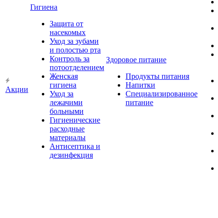
Гигиена
Защита от
насекомых
Уход за зубами
и полостью рта
Контроль за
Здоровое питание
потоотделением
Женская
Продукты питания
гигиена
Напитки
Акции
Уход за
Специализированное
лежачими
питание
больными
Гигиенические
расходные
материалы
Антисептика и
дезинфекция