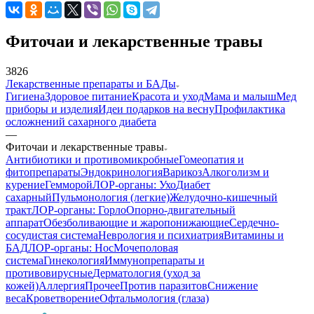
Фиточаи и лекарственные травы
3826
Лекарственные препараты и БАДы
Гигиена
Здоровое питание
Красота и уход
Мама и малыш
Мед
приборы и изделия
Идеи подарков на весну
Профилактика
осложнений сахарного диабета
—
Фиточаи и лекарственные травы
Антибиотики и противомикробные
Гомеопатия и
фитопрепараты
Эндокринология
Варикоз
Алкоголизм и
курение
Гемморой
ЛОР-органы: Ухо
Диабет
сахарный
Пульмонология (легкие)
Желудочно-кишечный
тракт
ЛОР-органы: Горло
Опорно-двигательный
аппарат
Обезболивающие и жаропонижающие
Сердечно-
сосудистая система
Неврология и психиатрия
Витамины и
БАД
ЛОР-органы: Нос
Мочеполовая
система
Гинекология
Иммунопрепараты и
противовирусные
Дерматология (уход за
кожей)
Аллергия
Прочее
Против паразитов
Снижение
веса
Кроветворение
Офтальмология (глаза)