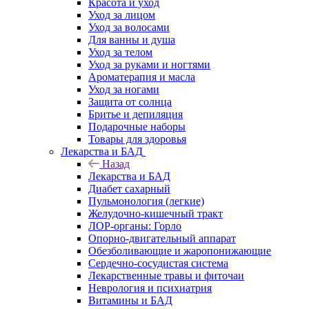
Красота и уход
Уход за лицом
Уход за волосами
Для ванны и душа
Уход за телом
Уход за руками и ногтями
Ароматерапия и масла
Уход за ногами
Защита от солнца
Бритье и депиляция
Подарочные наборы
Товары для здоровья
Лекарства и БАД
Назад
Лекарства и БАД
Диабет сахарный
Пульмонология (легкие)
Желудочно-кишечный тракт
ЛОР-органы: Горло
Опорно-двигательный аппарат
Обезболивающие и жаропонижающие
Сердечно-сосудистая система
Лекарственные травы и фиточаи
Неврология и психиатрия
Витамины и БАД