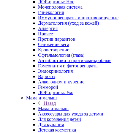
ЛОР-органы: Нос
Мочеполовая система
Гинекология
Иммунопрепараты и противовирусные
Дерматология (уход за кожей)
Аллергия
Прочее
Против паразитов
Снижение веса
Кроветворение
Офтальмология (глаза)
Антибиотики и противомикробные
Гомеопатия и фитопрепараты
Эндокринология
Варикоз
Алкоголизм и курение
Гемморой
ЛОР-органы: Ухо
Мама и малыш
Назад
Мама и малыш
Аксессуары для ухода за детьми
Для кормления детей
Для купания
Детская косметика