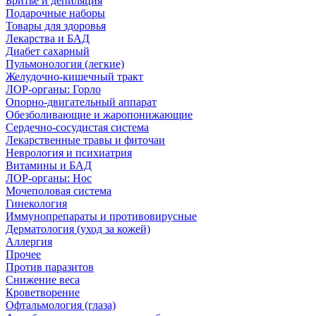
Бритье и депиляция
Подарочные наборы
Товары для здоровья
Лекарства и БАД
Диабет сахарный
Пульмонология (легкие)
Желудочно-кишечный тракт
ЛОР-органы: Горло
Опорно-двигательный аппарат
Обезболивающие и жаропонижающие
Сердечно-сосудистая система
Лекарственные травы и фиточаи
Неврология и психиатрия
Витамины и БАД
ЛОР-органы: Нос
Мочеполовая система
Гинекология
Иммунопрепараты и противовирусные
Дерматология (уход за кожей)
Аллергия
Прочее
Против паразитов
Снижение веса
Кроветворение
Офтальмология (глаза)