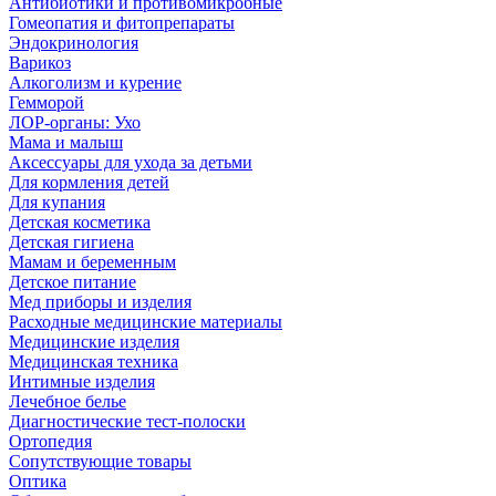
Антибиотики и противомикробные
Гомеопатия и фитопрепараты
Эндокринология
Варикоз
Алкоголизм и курение
Гемморой
ЛОР-органы: Ухо
Мама и малыш
Аксессуары для ухода за детьми
Для кормления детей
Для купания
Детская косметика
Детская гигиена
Мамам и беременным
Детское питание
Мед приборы и изделия
Расходные медицинские материалы
Медицинские изделия
Медицинская техника
Интимные изделия
Лечебное белье
Диагностические тест-полоски
Ортопедия
Сопутствующие товары
Оптика