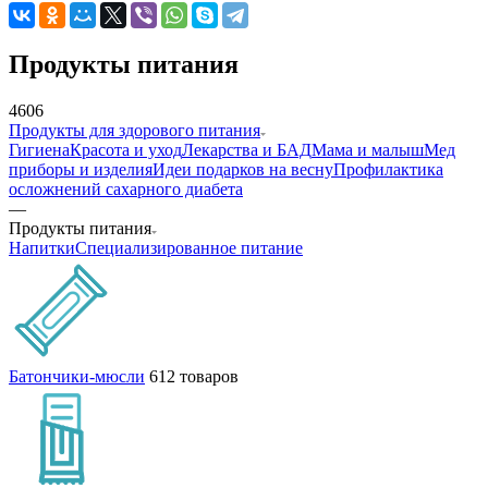
Продукты питания
4606
Продукты для здорового питания
Гигиена
Красота и уход
Лекарства и БАД
Мама и малыш
Мед
приборы и изделия
Идеи подарков на весну
Профилактика
осложнений сахарного диабета
—
Продукты питания
Напитки
Специализированное питание
Батончики-мюсли
612 товаров