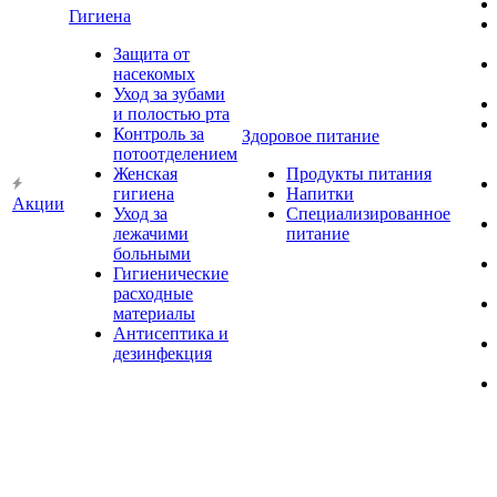
Гигиена
Защита от
насекомых
Уход за зубами
и полостью рта
Контроль за
Здоровое питание
потоотделением
Женская
Продукты питания
гигиена
Напитки
Акции
Уход за
Специализированное
лежачими
питание
больными
Гигиенические
расходные
материалы
Антисептика и
дезинфекция