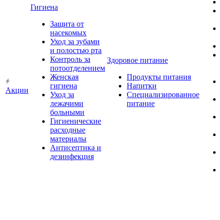
Гигиена
Защита от
насекомых
Уход за зубами
и полостью рта
Контроль за
Здоровое питание
потоотделением
Женская
Продукты питания
гигиена
Напитки
Акции
Уход за
Специализированное
лежачими
питание
больными
Гигиенические
расходные
материалы
Антисептика и
дезинфекция