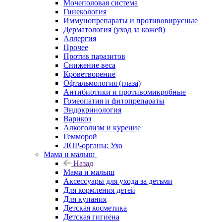
Мочеполовая система
Гинекология
Иммунопрепараты и противовирусные
Дерматология (уход за кожей)
Аллергия
Прочее
Против паразитов
Снижение веса
Кроветворение
Офтальмология (глаза)
Антибиотики и противомикробные
Гомеопатия и фитопрепараты
Эндокринология
Варикоз
Алкоголизм и курение
Гемморой
ЛОР-органы: Ухо
Мама и малыш
Назад
Мама и малыш
Аксессуары для ухода за детьми
Для кормления детей
Для купания
Детская косметика
Детская гигиена