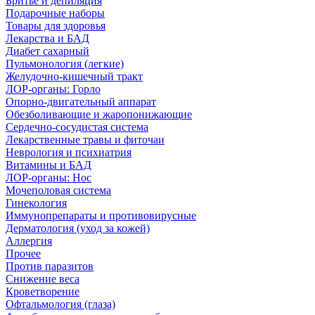
Бритье и депиляция
Подарочные наборы
Товары для здоровья
Лекарства и БАД
Диабет сахарный
Пульмонология (легкие)
Желудочно-кишечный тракт
ЛОР-органы: Горло
Опорно-двигательный аппарат
Обезболивающие и жаропонижающие
Сердечно-сосудистая система
Лекарственные травы и фиточаи
Неврология и психиатрия
Витамины и БАД
ЛОР-органы: Нос
Мочеполовая система
Гинекология
Иммунопрепараты и противовирусные
Дерматология (уход за кожей)
Аллергия
Прочее
Против паразитов
Снижение веса
Кроветворение
Офтальмология (глаза)