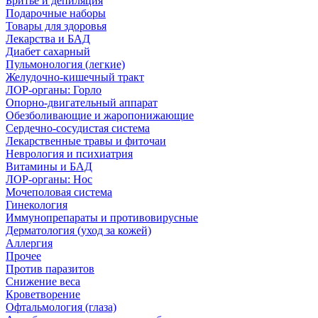
Бритье и депиляция
Подарочные наборы
Товары для здоровья
Лекарства и БАД
Диабет сахарный
Пульмонология (легкие)
Желудочно-кишечный тракт
ЛОР-органы: Горло
Опорно-двигательный аппарат
Обезболивающие и жаропонижающие
Сердечно-сосудистая система
Лекарственные травы и фиточаи
Неврология и психиатрия
Витамины и БАД
ЛОР-органы: Нос
Мочеполовая система
Гинекология
Иммунопрепараты и противовирусные
Дерматология (уход за кожей)
Аллергия
Прочее
Против паразитов
Снижение веса
Кроветворение
Офтальмология (глаза)