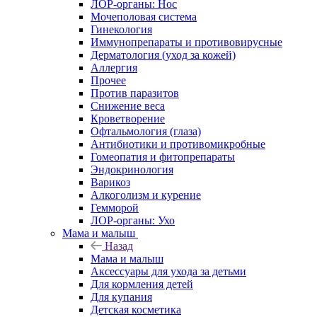
ЛОР-органы: Нос
Мочеполовая система
Гинекология
Иммунопрепараты и противовирусные
Дерматология (уход за кожей)
Аллергия
Прочее
Против паразитов
Снижение веса
Кроветворение
Офтальмология (глаза)
Антибиотики и противомикробные
Гомеопатия и фитопрепараты
Эндокринология
Варикоз
Алкоголизм и курение
Гемморой
ЛОР-органы: Ухо
Мама и малыш
Назад
Мама и малыш
Аксессуары для ухода за детьми
Для кормления детей
Для купания
Детская косметика