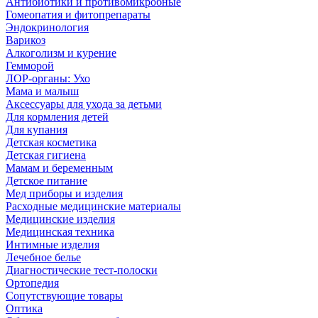
Антибиотики и противомикробные
Гомеопатия и фитопрепараты
Эндокринология
Варикоз
Алкоголизм и курение
Гемморой
ЛОР-органы: Ухо
Мама и малыш
Аксессуары для ухода за детьми
Для кормления детей
Для купания
Детская косметика
Детская гигиена
Мамам и беременным
Детское питание
Мед приборы и изделия
Расходные медицинские материалы
Медицинские изделия
Медицинская техника
Интимные изделия
Лечебное белье
Диагностические тест-полоски
Ортопедия
Сопутствующие товары
Оптика