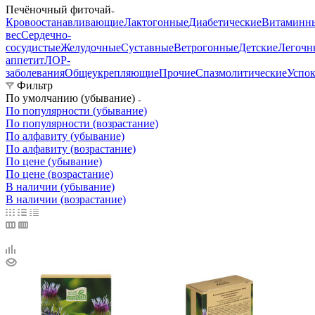
Печёночный фиточай
Кровоостанавливающие
Лактогонные
Диабетические
Витаминн
вес
Сердечно-
сосудистые
Желудочные
Суставные
Ветрогонные
Детские
Легочн
аппетит
ЛОР-
заболевания
Общеукрепляющие
Прочие
Спазмолитические
Успо
Фильтр
По умолчанию (убывание)
По популярности (убывание)
По популярности (возрастание)
По алфавиту (убывание)
По алфавиту (возрастание)
По цене (убывание)
По цене (возрастание)
В наличии (убывание)
В наличии (возрастание)