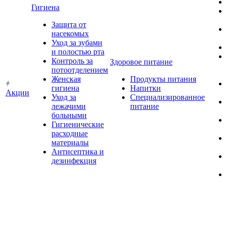
Гигиена
Защита от
насекомых
Уход за зубами
и полостью рта
Контроль за
Здоровое питание
потоотделением
Женская
Продукты питания
гигиена
Напитки
Акции
Уход за
Специализированное
лежачими
питание
больными
Гигиенические
расходные
материалы
Антисептика и
дезинфекция