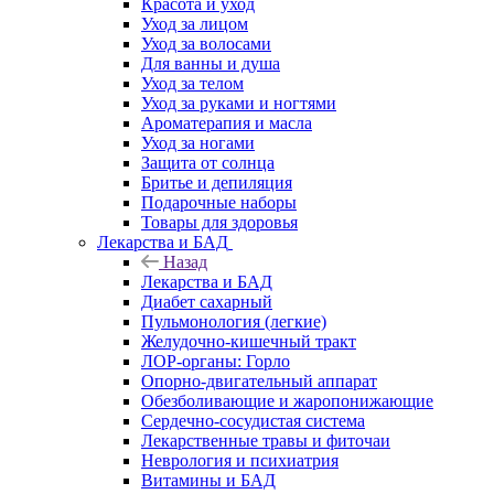
Красота и уход
Уход за лицом
Уход за волосами
Для ванны и душа
Уход за телом
Уход за руками и ногтями
Ароматерапия и масла
Уход за ногами
Защита от солнца
Бритье и депиляция
Подарочные наборы
Товары для здоровья
Лекарства и БАД
Назад
Лекарства и БАД
Диабет сахарный
Пульмонология (легкие)
Желудочно-кишечный тракт
ЛОР-органы: Горло
Опорно-двигательный аппарат
Обезболивающие и жаропонижающие
Сердечно-сосудистая система
Лекарственные травы и фиточаи
Неврология и психиатрия
Витамины и БАД