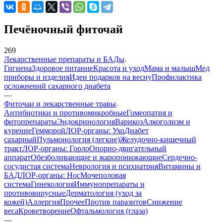
Печёночный фиточай
269
Лекарственные препараты и БАДы
Гигиена
Здоровое питание
Красота и уход
Мама и малыш
Мед
приборы и изделия
Идеи подарков на весну
Профилактика
осложнений сахарного диабета
—
Фиточаи и лекарственные травы
Антибиотики и противомикробные
Гомеопатия и
фитопрепараты
Эндокринология
Варикоз
Алкоголизм и
курение
Гемморой
ЛОР-органы: Ухо
Диабет
сахарный
Пульмонология (легкие)
Желудочно-кишечный
тракт
ЛОР-органы: Горло
Опорно-двигательный
аппарат
Обезболивающие и жаропонижающие
Сердечно-
сосудистая система
Неврология и психиатрия
Витамины и
БАД
ЛОР-органы: Нос
Мочеполовая
система
Гинекология
Иммунопрепараты и
противовирусные
Дерматология (уход за
кожей)
Аллергия
Прочее
Против паразитов
Снижение
веса
Кроветворение
Офтальмология (глаза)
—