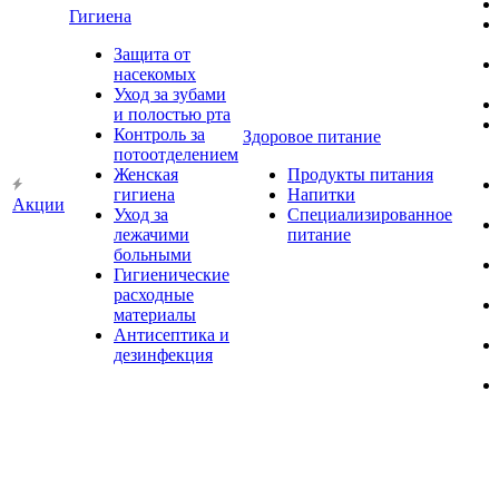
Гигиена
Защита от
насекомых
Уход за зубами
и полостью рта
Контроль за
Здоровое питание
потоотделением
Женская
Продукты питания
гигиена
Напитки
Акции
Уход за
Специализированное
лежачими
питание
больными
Гигиенические
расходные
материалы
Антисептика и
дезинфекция