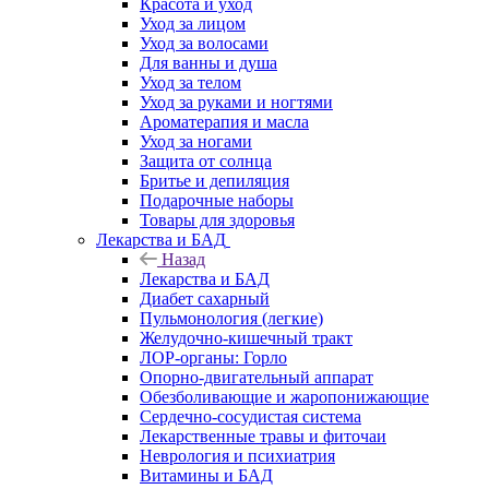
Красота и уход
Уход за лицом
Уход за волосами
Для ванны и душа
Уход за телом
Уход за руками и ногтями
Ароматерапия и масла
Уход за ногами
Защита от солнца
Бритье и депиляция
Подарочные наборы
Товары для здоровья
Лекарства и БАД
Назад
Лекарства и БАД
Диабет сахарный
Пульмонология (легкие)
Желудочно-кишечный тракт
ЛОР-органы: Горло
Опорно-двигательный аппарат
Обезболивающие и жаропонижающие
Сердечно-сосудистая система
Лекарственные травы и фиточаи
Неврология и психиатрия
Витамины и БАД