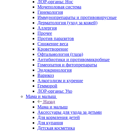
ЛОР-органы: Нос
Мочеполовая система
Гинекология
Иммунопрепараты и противовирусные
Дерматология (уход за кожей)
Аллергия
Прочее
Против паразитов
Снижение веса
Кроветворение
Офтальмология (глаза)
Антибиотики и противомикробные
Гомеопатия и фитопрепараты
Эндокринология
Варикоз
Алкоголизм и курение
Гемморой
ЛОР-органы: Ухо
Мама и малыш
Назад
Мама и малыш
Аксессуары для ухода за детьми
Для кормления детей
Для купания
Детская косметика