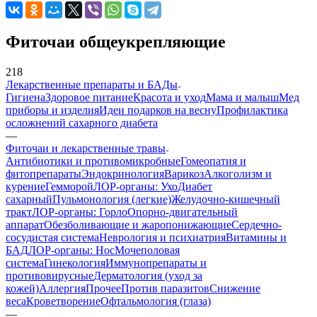
Фиточаи общеукрепляющие
218
Лекарственные препараты и БАДы
Гигиена
Здоровое питание
Красота и уход
Мама и малыш
Мед
приборы и изделия
Идеи подарков на весну
Профилактика
осложнений сахарного диабета
—
Фиточаи и лекарственные травы
Антибиотики и противомикробные
Гомеопатия и
фитопрепараты
Эндокринология
Варикоз
Алкоголизм и
курение
Гемморой
ЛОР-органы: Ухо
Диабет
сахарный
Пульмонология (легкие)
Желудочно-кишечный
тракт
ЛОР-органы: Горло
Опорно-двигательный
аппарат
Обезболивающие и жаропонижающие
Сердечно-
сосудистая система
Неврология и психиатрия
Витамины и
БАД
ЛОР-органы: Нос
Мочеполовая
система
Гинекология
Иммунопрепараты и
противовирусные
Дерматология (уход за
кожей)
Аллергия
Прочее
Против паразитов
Снижение
веса
Кроветворение
Офтальмология (глаза)
—