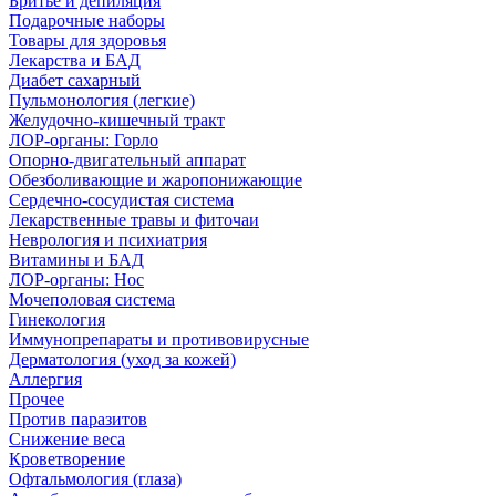
Бритье и депиляция
Подарочные наборы
Товары для здоровья
Лекарства и БАД
Диабет сахарный
Пульмонология (легкие)
Желудочно-кишечный тракт
ЛОР-органы: Горло
Опорно-двигательный аппарат
Обезболивающие и жаропонижающие
Сердечно-сосудистая система
Лекарственные травы и фиточаи
Неврология и психиатрия
Витамины и БАД
ЛОР-органы: Нос
Мочеполовая система
Гинекология
Иммунопрепараты и противовирусные
Дерматология (уход за кожей)
Аллергия
Прочее
Против паразитов
Снижение веса
Кроветворение
Офтальмология (глаза)