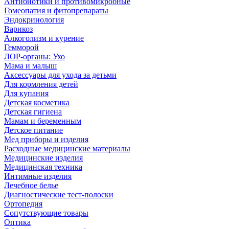
Антибиотики и противомикробные
Гомеопатия и фитопрепараты
Эндокринология
Варикоз
Алкоголизм и курение
Гемморой
ЛОР-органы: Ухо
Мама и малыш
Аксессуары для ухода за детьми
Для кормления детей
Для купания
Детская косметика
Детская гигиена
Мамам и беременным
Детское питание
Мед приборы и изделия
Расходные медицинские материалы
Медицинские изделия
Медицинская техника
Интимные изделия
Лечебное белье
Диагностические тест-полоски
Ортопедия
Сопутствующие товары
Оптика