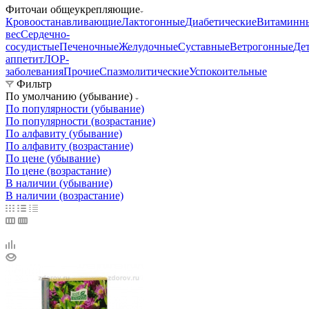
Фиточаи общеукрепляющие
Кровоостанавливающие
Лактогонные
Диабетические
Витаминн
вес
Сердечно-
сосудистые
Печеночные
Желудочные
Суставные
Ветрогонные
Де
аппетит
ЛОР-
заболевания
Прочие
Спазмолитические
Успокоительные
Фильтр
По умолчанию (убывание)
По популярности (убывание)
По популярности (возрастание)
По алфавиту (убывание)
По алфавиту (возрастание)
По цене (убывание)
По цене (возрастание)
В наличии (убывание)
В наличии (возрастание)