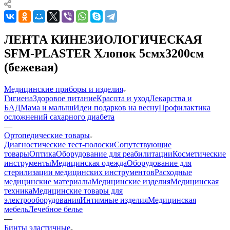
ЛЕНТА КИНЕЗИОЛОГИЧЕСКАЯ
SFM-PLASTER Хлопок 5смх3200см
(бежевая)
Медицинские приборы и изделия
Гигиена
Здоровое питание
Красота и уход
Лекарства и
БАД
Мама и малыш
Идеи подарков на весну
Профилактика
осложнений сахарного диабета
—
Ортопедические товары
Диагностические тест-полоски
Сопутствующие
товары
Оптика
Оборудование для реабилитации
Косметические
инструменты
Медицинская одежда
Оборудование для
стерилизации медицинских инструментов
Расходные
медицинские материалы
Медицинские изделия
Медицинская
техника
Медицинские товары для
электрооборудования
Интимные изделия
Медицинская
мебель
Лечебное белье
—
Бинты эластичные