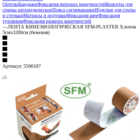
Ортезы
Бандажи
Фиксация верхних конечностей
Корсеты для
спины ортопедические
Пояса согревающие
Изделия для стопы
и стельки
Матрасы и подушки
Фиксация шеи
Фиксация
туловища
Фиксация нижних конечностей
—
ЛЕНТА КИНЕЗИОЛОГИЧЕСКАЯ SFM-PLASTER Хлопок
5смх3200см (бежевая)
Артикул:
5500187