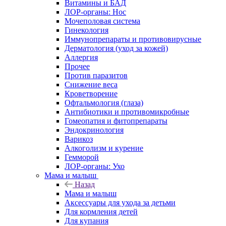
Витамины и БАД
ЛОР-органы: Нос
Мочеполовая система
Гинекология
Иммунопрепараты и противовирусные
Дерматология (уход за кожей)
Аллергия
Прочее
Против паразитов
Снижение веса
Кроветворение
Офтальмология (глаза)
Антибиотики и противомикробные
Гомеопатия и фитопрепараты
Эндокринология
Варикоз
Алкоголизм и курение
Гемморой
ЛОР-органы: Ухо
Мама и малыш
Назад
Мама и малыш
Аксессуары для ухода за детьми
Для кормления детей
Для купания