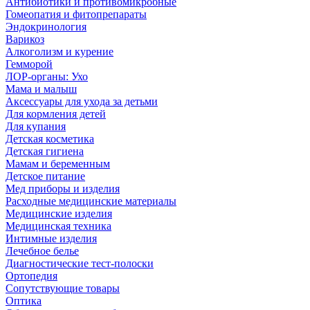
Антибиотики и противомикробные
Гомеопатия и фитопрепараты
Эндокринология
Варикоз
Алкоголизм и курение
Гемморой
ЛОР-органы: Ухо
Мама и малыш
Аксессуары для ухода за детьми
Для кормления детей
Для купания
Детская косметика
Детская гигиена
Мамам и беременным
Детское питание
Мед приборы и изделия
Расходные медицинские материалы
Медицинские изделия
Медицинская техника
Интимные изделия
Лечебное белье
Диагностические тест-полоски
Ортопедия
Сопутствующие товары
Оптика