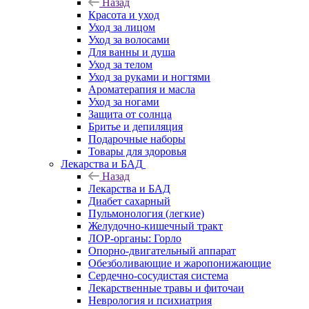
Назад
Красота и уход
Уход за лицом
Уход за волосами
Для ванны и душа
Уход за телом
Уход за руками и ногтями
Ароматерапия и масла
Уход за ногами
Защита от солнца
Бритье и депиляция
Подарочные наборы
Товары для здоровья
Лекарства и БАД
Назад
Лекарства и БАД
Диабет сахарный
Пульмонология (легкие)
Желудочно-кишечный тракт
ЛОР-органы: Горло
Опорно-двигательный аппарат
Обезболивающие и жаропонижающие
Сердечно-сосудистая система
Лекарственные травы и фиточаи
Неврология и психиатрия