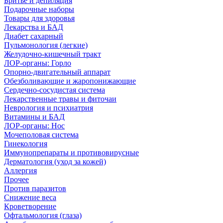
Бритье и депиляция
Подарочные наборы
Товары для здоровья
Лекарства и БАД
Диабет сахарный
Пульмонология (легкие)
Желудочно-кишечный тракт
ЛОР-органы: Горло
Опорно-двигательный аппарат
Обезболивающие и жаропонижающие
Сердечно-сосудистая система
Лекарственные травы и фиточаи
Неврология и психиатрия
Витамины и БАД
ЛОР-органы: Нос
Мочеполовая система
Гинекология
Иммунопрепараты и противовирусные
Дерматология (уход за кожей)
Аллергия
Прочее
Против паразитов
Снижение веса
Кроветворение
Офтальмология (глаза)