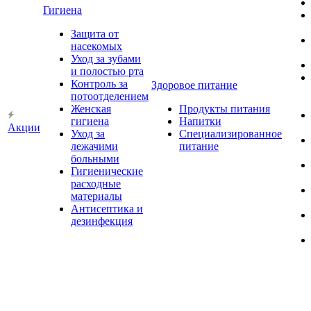
Гигиена
Защита от
насекомых
Уход за зубами
и полостью рта
Контроль за
Здоровое питание
потоотделением
Женская
Продукты питания
гигиена
Напитки
Акции
Уход за
Специализированное
лежачими
питание
больными
Гигиенические
расходные
материалы
Антисептика и
дезинфекция