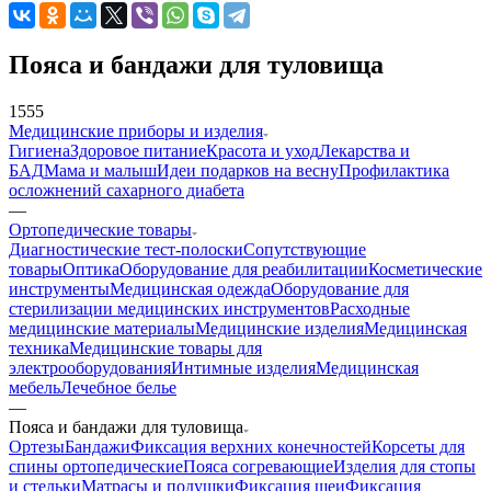
Пояса и бандажи для туловища
1555
Медицинские приборы и изделия
Гигиена
Здоровое питание
Красота и уход
Лекарства и
БАД
Мама и малыш
Идеи подарков на весну
Профилактика
осложнений сахарного диабета
—
Ортопедические товары
Диагностические тест-полоски
Сопутствующие
товары
Оптика
Оборудование для реабилитации
Косметические
инструменты
Медицинская одежда
Оборудование для
стерилизации медицинских инструментов
Расходные
медицинские материалы
Медицинские изделия
Медицинская
техника
Медицинские товары для
электрооборудования
Интимные изделия
Медицинская
мебель
Лечебное белье
—
Пояса и бандажи для туловища
Ортезы
Бандажи
Фиксация верхних конечностей
Корсеты для
спины ортопедические
Пояса согревающие
Изделия для стопы
и стельки
Матрасы и подушки
Фиксация шеи
Фиксация