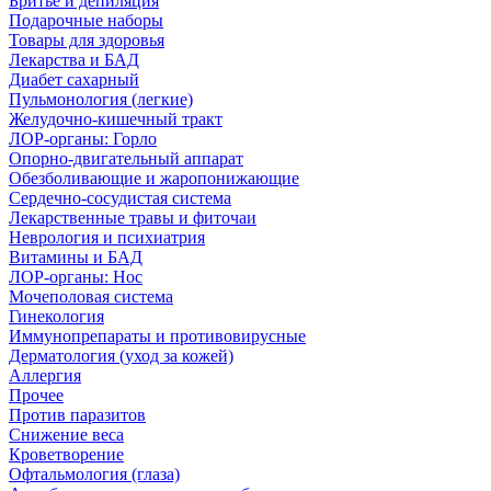
Бритье и депиляция
Подарочные наборы
Товары для здоровья
Лекарства и БАД
Диабет сахарный
Пульмонология (легкие)
Желудочно-кишечный тракт
ЛОР-органы: Горло
Опорно-двигательный аппарат
Обезболивающие и жаропонижающие
Сердечно-сосудистая система
Лекарственные травы и фиточаи
Неврология и психиатрия
Витамины и БАД
ЛОР-органы: Нос
Мочеполовая система
Гинекология
Иммунопрепараты и противовирусные
Дерматология (уход за кожей)
Аллергия
Прочее
Против паразитов
Снижение веса
Кроветворение
Офтальмология (глаза)