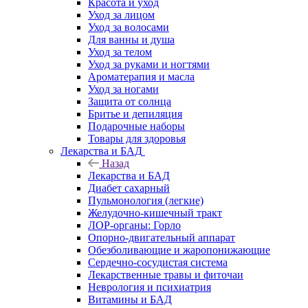
Красота и уход
Уход за лицом
Уход за волосами
Для ванны и душа
Уход за телом
Уход за руками и ногтями
Ароматерапия и масла
Уход за ногами
Защита от солнца
Бритье и депиляция
Подарочные наборы
Товары для здоровья
Лекарства и БАД
Назад
Лекарства и БАД
Диабет сахарный
Пульмонология (легкие)
Желудочно-кишечный тракт
ЛОР-органы: Горло
Опорно-двигательный аппарат
Обезболивающие и жаропонижающие
Сердечно-сосудистая система
Лекарственные травы и фиточаи
Неврология и психиатрия
Витамины и БАД