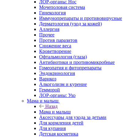
ЛОР-органы: Нос
Мочеполовая система
Гинекология
Иммунопрепараты и противовирусные
Дерматология (уход за кожей)
Аллергия
Прочее
Против паразитов
Снижение веса
Кроветворение
Офтальмология (глаза)
Антибиотики и противомикробные
Гомеопатия и фитопрепараты
Эндокринология
Варикоз
Алкоголизм и курение
Гемморой
ЛОР-органы: Ухо
Мама и малыш
Назад
Мама и малыш
Аксессуары для ухода за детьми
Для кормления детей
Для купания
Детская косметика