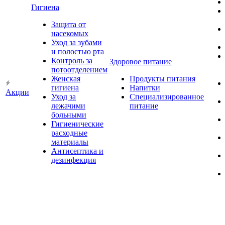
Гигиена
Защита от
насекомых
Уход за зубами
и полостью рта
Контроль за
Здоровое питание
потоотделением
Женская
Продукты питания
гигиена
Напитки
Акции
Уход за
Специализированное
лежачими
питание
больными
Гигиенические
расходные
материалы
Антисептика и
дезинфекция