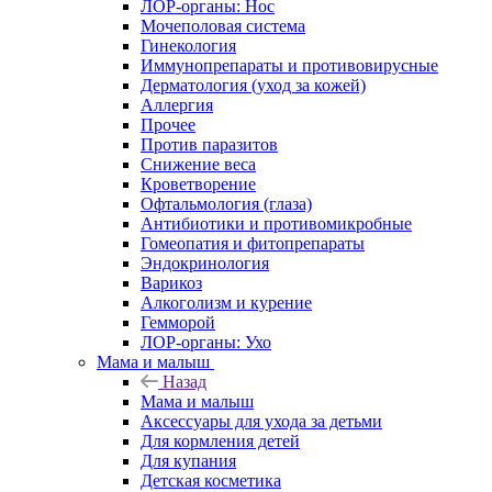
ЛОР-органы: Нос
Мочеполовая система
Гинекология
Иммунопрепараты и противовирусные
Дерматология (уход за кожей)
Аллергия
Прочее
Против паразитов
Снижение веса
Кроветворение
Офтальмология (глаза)
Антибиотики и противомикробные
Гомеопатия и фитопрепараты
Эндокринология
Варикоз
Алкоголизм и курение
Гемморой
ЛОР-органы: Ухо
Мама и малыш
Назад
Мама и малыш
Аксессуары для ухода за детьми
Для кормления детей
Для купания
Детская косметика