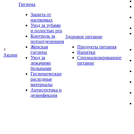
Гигиена
Защита от
насекомых
Уход за зубами
и полостью рта
Контроль за
Здоровое питание
потоотделением
Женская
Продукты питания
гигиена
Напитки
Акции
Уход за
Специализированное
лежачими
питание
больными
Гигиенические
расходные
материалы
Антисептика и
дезинфекция