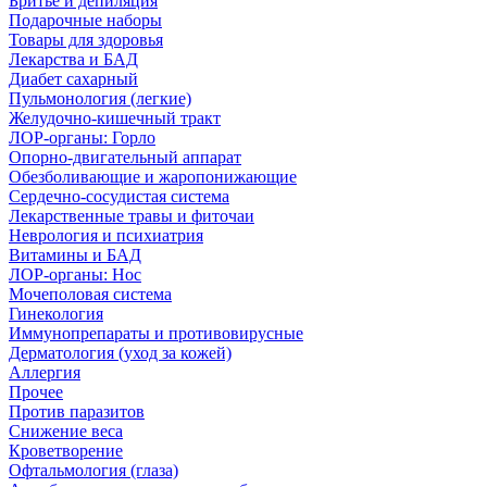
Бритье и депиляция
Подарочные наборы
Товары для здоровья
Лекарства и БАД
Диабет сахарный
Пульмонология (легкие)
Желудочно-кишечный тракт
ЛОР-органы: Горло
Опорно-двигательный аппарат
Обезболивающие и жаропонижающие
Сердечно-сосудистая система
Лекарственные травы и фиточаи
Неврология и психиатрия
Витамины и БАД
ЛОР-органы: Нос
Мочеполовая система
Гинекология
Иммунопрепараты и противовирусные
Дерматология (уход за кожей)
Аллергия
Прочее
Против паразитов
Снижение веса
Кроветворение
Офтальмология (глаза)