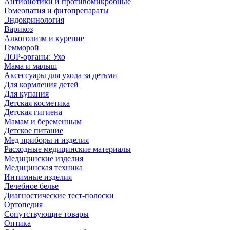
Антибиотики и противомикробные
Гомеопатия и фитопрепараты
Эндокринология
Варикоз
Алкоголизм и курение
Гемморой
ЛОР-органы: Ухо
Мама и малыш
Аксессуары для ухода за детьми
Для кормления детей
Для купания
Детская косметика
Детская гигиена
Мамам и беременным
Детское питание
Мед приборы и изделия
Расходные медицинские материалы
Медицинские изделия
Медицинская техника
Интимные изделия
Лечебное белье
Диагностические тест-полоски
Ортопедия
Сопутствующие товары
Оптика