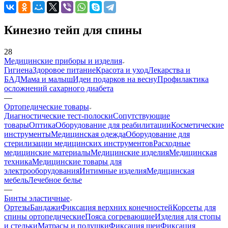
Кинезио тейп для спины
28
Медицинские приборы и изделия
Гигиена
Здоровое питание
Красота и уход
Лекарства и
БАД
Мама и малыш
Идеи подарков на весну
Профилактика
осложнений сахарного диабета
—
Ортопедические товары
Диагностические тест-полоски
Сопутствующие
товары
Оптика
Оборудование для реабилитации
Косметические
инструменты
Медицинская одежда
Оборудование для
стерилизации медицинских инструментов
Расходные
медицинские материалы
Медицинские изделия
Медицинская
техника
Медицинские товары для
электрооборудования
Интимные изделия
Медицинская
мебель
Лечебное белье
—
Бинты эластичные
Ортезы
Бандажи
Фиксация верхних конечностей
Корсеты для
спины ортопедические
Пояса согревающие
Изделия для стопы
и стельки
Матрасы и подушки
Фиксация шеи
Фиксация