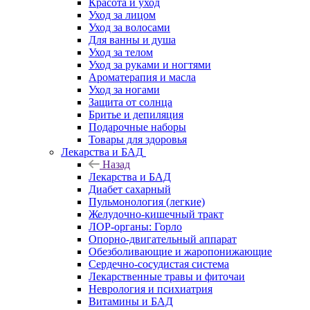
Красота и уход
Уход за лицом
Уход за волосами
Для ванны и душа
Уход за телом
Уход за руками и ногтями
Ароматерапия и масла
Уход за ногами
Защита от солнца
Бритье и депиляция
Подарочные наборы
Товары для здоровья
Лекарства и БАД
Назад
Лекарства и БАД
Диабет сахарный
Пульмонология (легкие)
Желудочно-кишечный тракт
ЛОР-органы: Горло
Опорно-двигательный аппарат
Обезболивающие и жаропонижающие
Сердечно-сосудистая система
Лекарственные травы и фиточаи
Неврология и психиатрия
Витамины и БАД