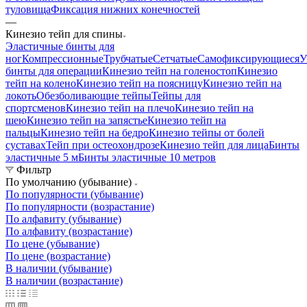
туловища
Фиксация нижних конечностей
—
Кинезио тейп для спины
Эластичные бинты для
ног
Компрессионные
Трубчатые
Сетчатые
Самофиксирующиеся
У
бинты для операции
Кинезио тейп на голеностоп
Кинезио
тейп на колено
Кинезио тейп на поясницу
Кинезио тейп на
локоть
Обезболивающие тейпы
Тейпы для
спортсменов
Кинезио тейп на плечо
Кинезио тейп на
шею
Кинезио тейп на запястье
Кинезио тейп на
пальцы
Кинезио тейп на бедро
Кинезио тейпы от болей
суставах
Тейп при остеохондрозе
Кинезио тейп для лица
Бинты
эластичные 5 м
Бинты эластичные 10 метров
Фильтр
По умолчанию (убывание)
По популярности (убывание)
По популярности (возрастание)
По алфавиту (убывание)
По алфавиту (возрастание)
По цене (убывание)
По цене (возрастание)
В наличии (убывание)
В наличии (возрастание)