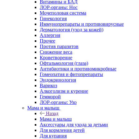
Витамины и БАД
ЛОР-органы: Нос
Мочеполовая система
Гинекология
Иммунопрепараты и противовирусные
Дерматология (уход за кожей)
Аллергия
Прочее
Против паразитов
Снижение веса
Кроветворение
Офтальмология (глаза)
Антибиотики и противомикробные
Гомеопатия и фитопрепараты
Эндокринология
Варикоз
Алкоголизм и курение
Гемморой
ЛОР-органы: Ухо
Мама и малыш
Назад
Мама и малыш
Аксессуары для ухода за детьми
Для кормления детей
Для купания