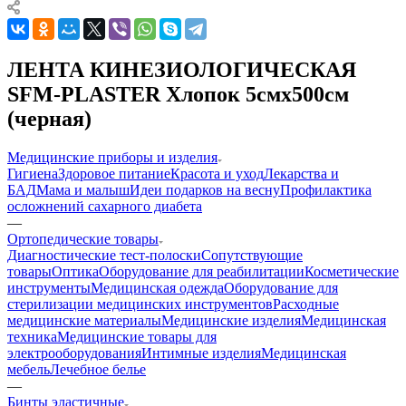
ЛЕНТА КИНЕЗИОЛОГИЧЕСКАЯ
SFM-PLASTER Хлопок 5смх500см
(черная)
Медицинские приборы и изделия
Гигиена
Здоровое питание
Красота и уход
Лекарства и
БАД
Мама и малыш
Идеи подарков на весну
Профилактика
осложнений сахарного диабета
—
Ортопедические товары
Диагностические тест-полоски
Сопутствующие
товары
Оптика
Оборудование для реабилитации
Косметические
инструменты
Медицинская одежда
Оборудование для
стерилизации медицинских инструментов
Расходные
медицинские материалы
Медицинские изделия
Медицинская
техника
Медицинские товары для
электрооборудования
Интимные изделия
Медицинская
мебель
Лечебное белье
—
Бинты эластичные