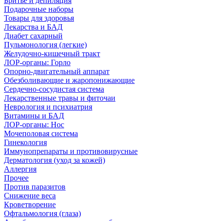
Бритье и депиляция
Подарочные наборы
Товары для здоровья
Лекарства и БАД
Диабет сахарный
Пульмонология (легкие)
Желудочно-кишечный тракт
ЛОР-органы: Горло
Опорно-двигательный аппарат
Обезболивающие и жаропонижающие
Сердечно-сосудистая система
Лекарственные травы и фиточаи
Неврология и психиатрия
Витамины и БАД
ЛОР-органы: Нос
Мочеполовая система
Гинекология
Иммунопрепараты и противовирусные
Дерматология (уход за кожей)
Аллергия
Прочее
Против паразитов
Снижение веса
Кроветворение
Офтальмология (глаза)