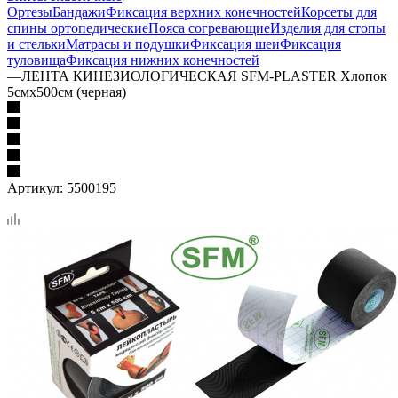
Ортезы
Бандажи
Фиксация верхних конечностей
Корсеты для
спины ортопедические
Пояса согревающие
Изделия для стопы
и стельки
Матрасы и подушки
Фиксация шеи
Фиксация
туловища
Фиксация нижних конечностей
—
ЛЕНТА КИНЕЗИОЛОГИЧЕСКАЯ SFM-PLASTER Хлопок
5смх500см (черная)
Артикул:
5500195