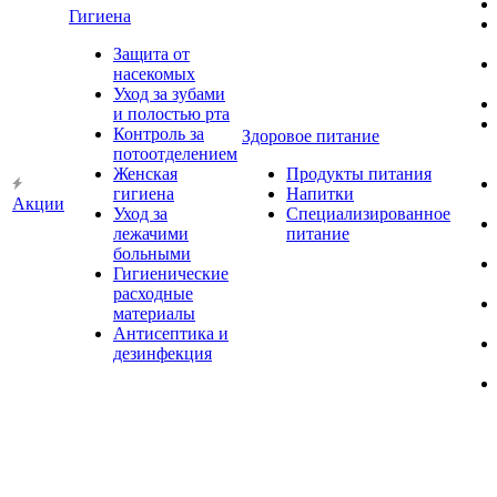
Гигиена
Защита от
насекомых
Уход за зубами
и полостью рта
Контроль за
Здоровое питание
потоотделением
Женская
Продукты питания
гигиена
Напитки
Акции
Уход за
Специализированное
лежачими
питание
больными
Гигиенические
расходные
материалы
Антисептика и
дезинфекция