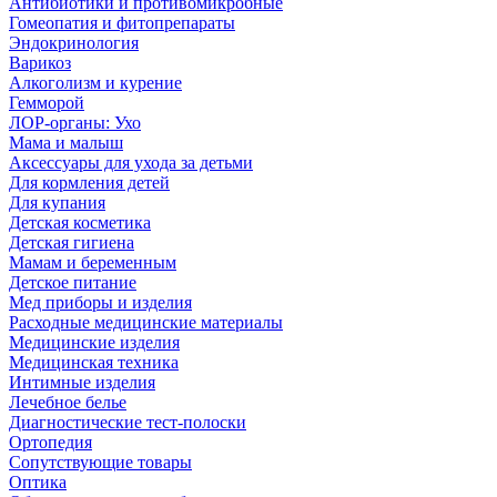
Антибиотики и противомикробные
Гомеопатия и фитопрепараты
Эндокринология
Варикоз
Алкоголизм и курение
Гемморой
ЛОР-органы: Ухо
Мама и малыш
Аксессуары для ухода за детьми
Для кормления детей
Для купания
Детская косметика
Детская гигиена
Мамам и беременным
Детское питание
Мед приборы и изделия
Расходные медицинские материалы
Медицинские изделия
Медицинская техника
Интимные изделия
Лечебное белье
Диагностические тест-полоски
Ортопедия
Сопутствующие товары
Оптика