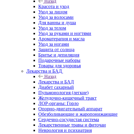
Назад
Красота и уход
Уход за лицом
Уход за волосами
Для ванны и душа
Уход за телом
Уход за руками и ногтями
Ароматерапия и масла
Уход за ногами
Защита от солнца
Бритье и депиляция
Подарочные наборы
Товары для здоровья
Лекарства и БАД
Назад
Лекарства и БАД
Диабет сахарный
Пульмонология (легкие)
Желудочно-кишечный тракт
ЛОР-органы: Горло
Опорно-двигательный аппарат
Обезболивающие и жаропонижающие
Сердечно-сосудистая система
Лекарственные травы и фиточаи
Неврология и психиатрия