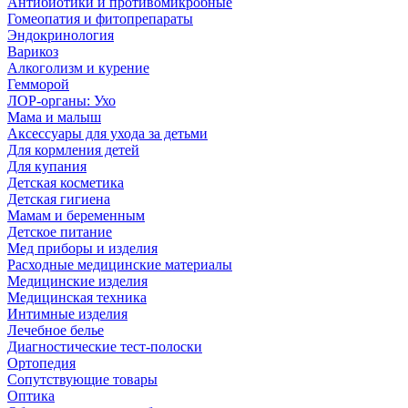
Антибиотики и противомикробные
Гомеопатия и фитопрепараты
Эндокринология
Варикоз
Алкоголизм и курение
Гемморой
ЛОР-органы: Ухо
Мама и малыш
Аксессуары для ухода за детьми
Для кормления детей
Для купания
Детская косметика
Детская гигиена
Мамам и беременным
Детское питание
Мед приборы и изделия
Расходные медицинские материалы
Медицинские изделия
Медицинская техника
Интимные изделия
Лечебное белье
Диагностические тест-полоски
Ортопедия
Сопутствующие товары
Оптика