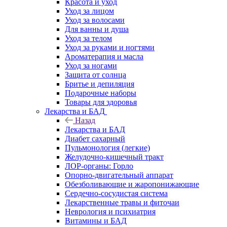
Красота и уход
Уход за лицом
Уход за волосами
Для ванны и душа
Уход за телом
Уход за руками и ногтями
Ароматерапия и масла
Уход за ногами
Защита от солнца
Бритье и депиляция
Подарочные наборы
Товары для здоровья
Лекарства и БАД
Назад
Лекарства и БАД
Диабет сахарный
Пульмонология (легкие)
Желудочно-кишечный тракт
ЛОР-органы: Горло
Опорно-двигательный аппарат
Обезболивающие и жаропонижающие
Сердечно-сосудистая система
Лекарственные травы и фиточаи
Неврология и психиатрия
Витамины и БАД