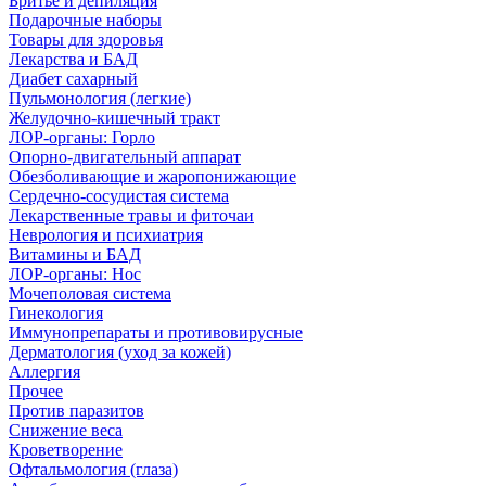
Бритье и депиляция
Подарочные наборы
Товары для здоровья
Лекарства и БАД
Диабет сахарный
Пульмонология (легкие)
Желудочно-кишечный тракт
ЛОР-органы: Горло
Опорно-двигательный аппарат
Обезболивающие и жаропонижающие
Сердечно-сосудистая система
Лекарственные травы и фиточаи
Неврология и психиатрия
Витамины и БАД
ЛОР-органы: Нос
Мочеполовая система
Гинекология
Иммунопрепараты и противовирусные
Дерматология (уход за кожей)
Аллергия
Прочее
Против паразитов
Снижение веса
Кроветворение
Офтальмология (глаза)