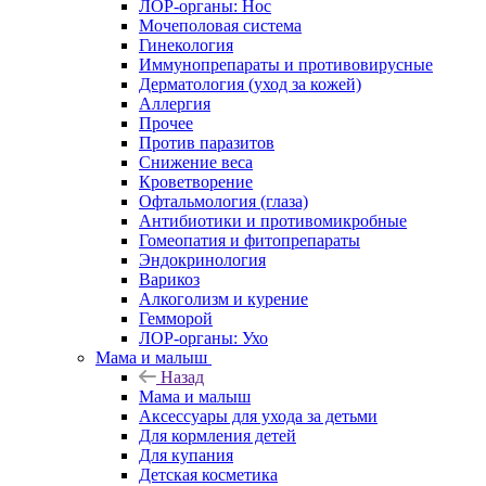
ЛОР-органы: Нос
Мочеполовая система
Гинекология
Иммунопрепараты и противовирусные
Дерматология (уход за кожей)
Аллергия
Прочее
Против паразитов
Снижение веса
Кроветворение
Офтальмология (глаза)
Антибиотики и противомикробные
Гомеопатия и фитопрепараты
Эндокринология
Варикоз
Алкоголизм и курение
Гемморой
ЛОР-органы: Ухо
Мама и малыш
Назад
Мама и малыш
Аксессуары для ухода за детьми
Для кормления детей
Для купания
Детская косметика