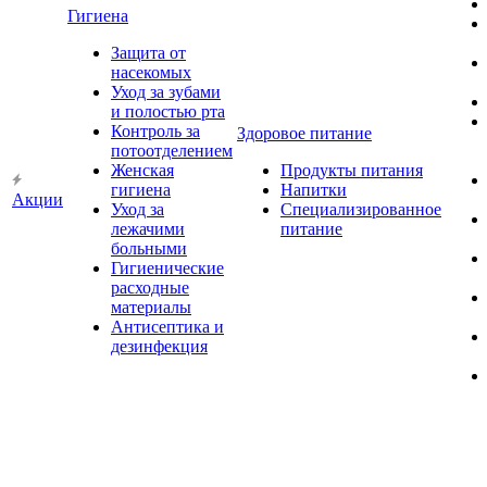
Гигиена
Защита от
насекомых
Уход за зубами
и полостью рта
Контроль за
Здоровое питание
потоотделением
Женская
Продукты питания
гигиена
Напитки
Акции
Уход за
Специализированное
лежачими
питание
больными
Гигиенические
расходные
материалы
Антисептика и
дезинфекция