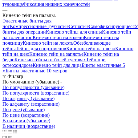
туловища
Фиксация нижних конечностей
—
Кинезио тейп на пальцы
Эластичные бинты для
ног
Компрессионные
Трубчатые
Сетчатые
Самофиксирующиеся
У
бинты для операции
Кинезио тейпы для спины
Кинезио тейп
на голеностоп
Кинезио тейп на колено
Кинезио тейп на
поясницу
Кинезио тейп на локоть
Обезболивающие
тейпы
Тейпы для спортсменов
Кинезио тейп на плечо
Кинезио
тейп на шею
Кинезио тейп на запястье
Кинезио тейп на
бедро
Кинезио тейпы от болей суставах
Тейп при
остеохондрозе
Кинезио тейп для лица
Бинты эластичные 5
м
Бинты эластичные 10 метров
Фильтр
По умолчанию (убывание)
По популярности (убывание)
По популярности (возрастание)
По алфавиту (убывание)
По алфавиту (возрастание)
По цене (убывание)
По цене (возрастание)
В наличии (убывание)
В наличии (возрастание)