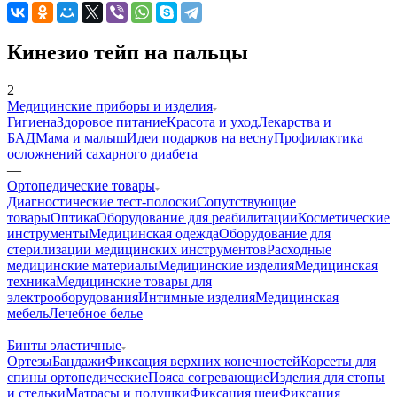
Кинезио тейп на пальцы
2
Медицинские приборы и изделия
Гигиена
Здоровое питание
Красота и уход
Лекарства и
БАД
Мама и малыш
Идеи подарков на весну
Профилактика
осложнений сахарного диабета
—
Ортопедические товары
Диагностические тест-полоски
Сопутствующие
товары
Оптика
Оборудование для реабилитации
Косметические
инструменты
Медицинская одежда
Оборудование для
стерилизации медицинских инструментов
Расходные
медицинские материалы
Медицинские изделия
Медицинская
техника
Медицинские товары для
электрооборудования
Интимные изделия
Медицинская
мебель
Лечебное белье
—
Бинты эластичные
Ортезы
Бандажи
Фиксация верхних конечностей
Корсеты для
спины ортопедические
Пояса согревающие
Изделия для стопы
и стельки
Матрасы и подушки
Фиксация шеи
Фиксация