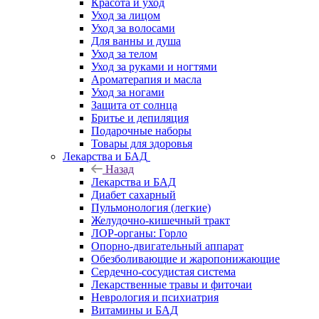
Красота и уход
Уход за лицом
Уход за волосами
Для ванны и душа
Уход за телом
Уход за руками и ногтями
Ароматерапия и масла
Уход за ногами
Защита от солнца
Бритье и депиляция
Подарочные наборы
Товары для здоровья
Лекарства и БАД
Назад
Лекарства и БАД
Диабет сахарный
Пульмонология (легкие)
Желудочно-кишечный тракт
ЛОР-органы: Горло
Опорно-двигательный аппарат
Обезболивающие и жаропонижающие
Сердечно-сосудистая система
Лекарственные травы и фиточаи
Неврология и психиатрия
Витамины и БАД