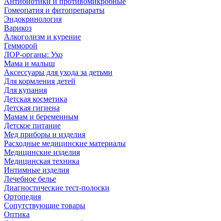
Антибиотики и противомикробные
Гомеопатия и фитопрепараты
Эндокринология
Варикоз
Алкоголизм и курение
Гемморой
ЛОР-органы: Ухо
Мама и малыш
Аксессуары для ухода за детьми
Для кормления детей
Для купания
Детская косметика
Детская гигиена
Мамам и беременным
Детское питание
Мед приборы и изделия
Расходные медицинские материалы
Медицинские изделия
Медицинская техника
Интимные изделия
Лечебное белье
Диагностические тест-полоски
Ортопедия
Сопутствующие товары
Оптика