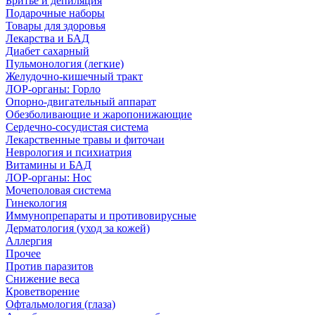
Бритье и депиляция
Подарочные наборы
Товары для здоровья
Лекарства и БАД
Диабет сахарный
Пульмонология (легкие)
Желудочно-кишечный тракт
ЛОР-органы: Горло
Опорно-двигательный аппарат
Обезболивающие и жаропонижающие
Сердечно-сосудистая система
Лекарственные травы и фиточаи
Неврология и психиатрия
Витамины и БАД
ЛОР-органы: Нос
Мочеполовая система
Гинекология
Иммунопрепараты и противовирусные
Дерматология (уход за кожей)
Аллергия
Прочее
Против паразитов
Снижение веса
Кроветворение
Офтальмология (глаза)