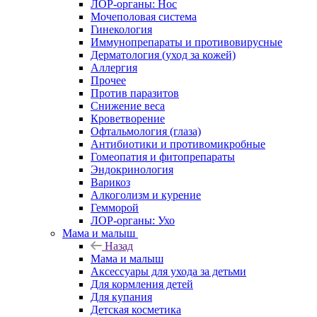
ЛОР-органы: Нос
Мочеполовая система
Гинекология
Иммунопрепараты и противовирусные
Дерматология (уход за кожей)
Аллергия
Прочее
Против паразитов
Снижение веса
Кроветворение
Офтальмология (глаза)
Антибиотики и противомикробные
Гомеопатия и фитопрепараты
Эндокринология
Варикоз
Алкоголизм и курение
Гемморой
ЛОР-органы: Ухо
Мама и малыш
Назад
Мама и малыш
Аксессуары для ухода за детьми
Для кормления детей
Для купания
Детская косметика