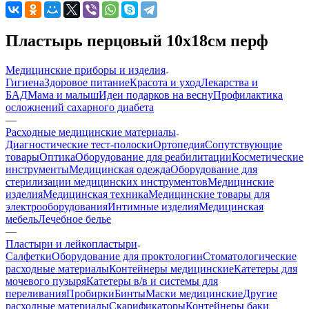
Пластырь перцовый 10х18см перф
Медицинские приборы и изделия
Гигиена
Здоровое питание
Красота и уход
Лекарства и
БАД
Мама и малыш
Идеи подарков на весну
Профилактика
осложнений сахарного диабета
—
Расходные медицинские материалы
Диагностические тест-полоски
Ортопедия
Сопутствующие
товары
Оптика
Оборудование для реабилитации
Косметические
инструменты
Медицинская одежда
Оборудование для
стерилизации медицинских инструментов
Медицинские
изделия
Медицинская техника
Медицинские товары для
электрооборудования
Интимные изделия
Медицинская
мебель
Лечебное белье
—
Пластыри и лейкопластыри
Салфетки
Оборудование для проктологии
Стоматологические
расходные материалы
Контейнеры медицинские
Катетеры для
мочевого пузыря
Катетеры в/в и системы для
переливания
Пробирки
Бинты
Маски медицинские
Другие
расходные материалы
Скарификаторы
Контейнеры баки