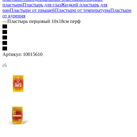
пластыри
Пластырь для глаз
Жидкий пластырь для
ран
Пластыри от прыщей
Пластыри от температуры
Пластыри
от курения
—
Пластырь перцовый 10х18см перф
Артикул:
10015610