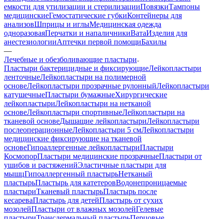
емкости для утилизации и стерилизации
Повязки
Тампоны
медицинские
Гемостатические губки
Контейнеры для
анализов
Шприцы и иглы
Медицинская одежда
одноразовая
Перчатки и напаличники
Вата
Изделия для
анестезиологии
Аптечки первой помощи
Бахилы
—
Лечебные и обезболивающие пластыри
Пластыри бактерицидные и фиксирующие
Лейкопластыри
ленточные
Лейкопластыри на полимерной
основе
Лейкопластыри прозрачные рулонный
Лейкопластыри
катушечные
Пластыри бумажные
Хирургические
лейкопластыри
Лейкопластыри на нетканой
основе
Лейкопластыри спортивные
Лейкопластыри на
тканевой основе
Дышащие лейкопластыри
Лейкопластыри
послеоперационные
Лейкопластыри 5 см
Лейкопластыри
медицинские фиксирующие на тканевой
основе
Гипоаллергенные лейкопластыри
Пластыри
Космопор
Пластыри медицинские прозрачные
Пластыри от
ушибов и растяжений
Эластичные пластыри для
мышц
Гипоаллергенный пластырь
Нетканый
пластырь
Пластырь для катетеров
Водонепроницаемые
пластыри
Тканевый пластырь
Пластырь после
кесарева
Пластырь для детей
Пластырь от сухих
мозолей
Пластыри от влажных мозолей
Гелевые
пластыри
Трансдермальный пластырь
Перцовые