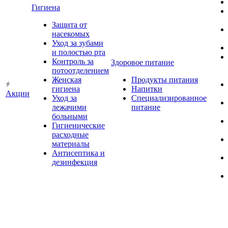
Гигиена
Защита от
насекомых
Уход за зубами
и полостью рта
Контроль за
Здоровое питание
потоотделением
Женская
Продукты питания
гигиена
Напитки
Акции
Уход за
Специализированное
лежачими
питание
больными
Гигиенические
расходные
материалы
Антисептика и
дезинфекция