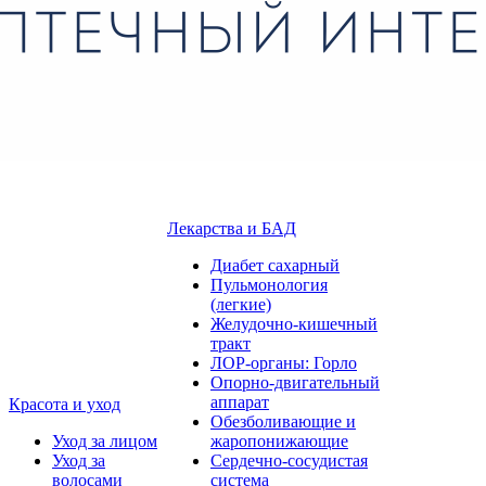
Лекарства и БАД
Диабет сахарный
Пульмонология
(легкие)
Желудочно-кишечный
тракт
ЛОР-органы: Горло
Опорно-двигательный
аппарат
Красота и уход
Обезболивающие и
Уход за лицом
жаропонижающие
Уход за
Сердечно-сосудистая
волосами
система