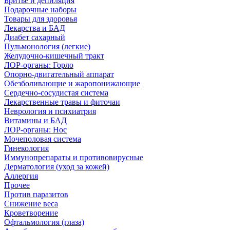
Бритье и депиляция
Подарочные наборы
Товары для здоровья
Лекарства и БАД
Диабет сахарный
Пульмонология (легкие)
Желудочно-кишечный тракт
ЛОР-органы: Горло
Опорно-двигательный аппарат
Обезболивающие и жаропонижающие
Сердечно-сосудистая система
Лекарственные травы и фиточаи
Неврология и психиатрия
Витамины и БАД
ЛОР-органы: Нос
Мочеполовая система
Гинекология
Иммунопрепараты и противовирусные
Дерматология (уход за кожей)
Аллергия
Прочее
Против паразитов
Снижение веса
Кроветворение
Офтальмология (глаза)