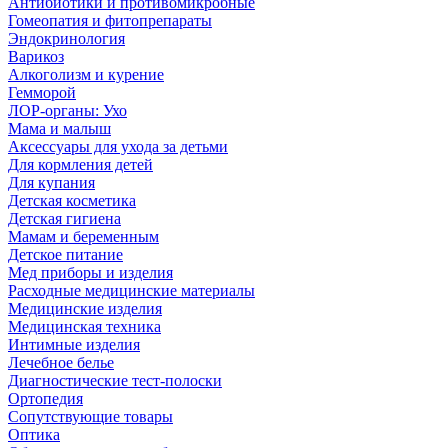
Антибиотики и противомикробные
Гомеопатия и фитопрепараты
Эндокринология
Варикоз
Алкоголизм и курение
Гемморой
ЛОР-органы: Ухо
Мама и малыш
Аксессуары для ухода за детьми
Для кормления детей
Для купания
Детская косметика
Детская гигиена
Мамам и беременным
Детское питание
Мед приборы и изделия
Расходные медицинские материалы
Медицинские изделия
Медицинская техника
Интимные изделия
Лечебное белье
Диагностические тест-полоски
Ортопедия
Сопутствующие товары
Оптика