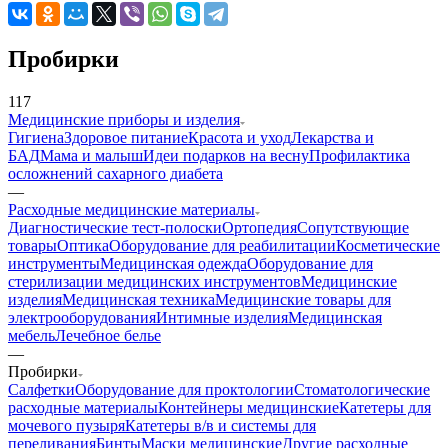
Пробирки
117
Медицинские приборы и изделия
Гигиена
Здоровое питание
Красота и уход
Лекарства и
БАД
Мама и малыш
Идеи подарков на весну
Профилактика
осложнений сахарного диабета
—
Расходные медицинские материалы
Диагностические тест-полоски
Ортопедия
Сопутствующие
товары
Оптика
Оборудование для реабилитации
Косметические
инструменты
Медицинская одежда
Оборудование для
стерилизации медицинских инструментов
Медицинские
изделия
Медицинская техника
Медицинские товары для
электрооборудования
Интимные изделия
Медицинская
мебель
Лечебное белье
—
Пробирки
Салфетки
Оборудование для проктологии
Стоматологические
расходные материалы
Контейнеры медицинские
Катетеры для
мочевого пузыря
Катетеры в/в и системы для
переливания
Бинты
Маски медицинские
Другие расходные