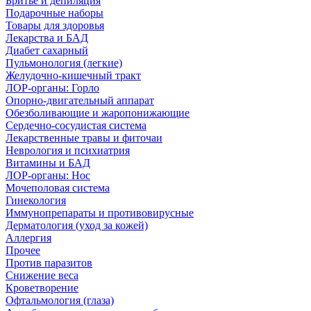
Бритье и депиляция
Подарочные наборы
Товары для здоровья
Лекарства и БАД
Диабет сахарный
Пульмонология (легкие)
Желудочно-кишечный тракт
ЛОР-органы: Горло
Опорно-двигательный аппарат
Обезболивающие и жаропонижающие
Сердечно-сосудистая система
Лекарственные травы и фиточаи
Неврология и психиатрия
Витамины и БАД
ЛОР-органы: Нос
Мочеполовая система
Гинекология
Иммунопрепараты и противовирусные
Дерматология (уход за кожей)
Аллергия
Прочее
Против паразитов
Снижение веса
Кроветворение
Офтальмология (глаза)