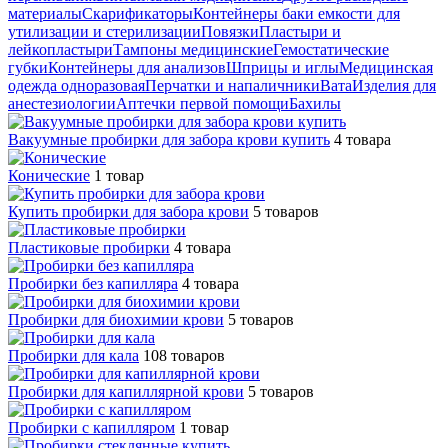
материалы
Скарификаторы
Контейнеры баки емкости для
утилизации и стерилизации
Повязки
Пластыри и
лейкопластыри
Тампоны медицинские
Гемостатические
губки
Контейнеры для анализов
Шприцы и иглы
Медицинская
одежда одноразовая
Перчатки и напаличники
Вата
Изделия для
анестезиологии
Аптечки первой помощи
Бахилы
Вакуумные пробирки для забора крови купить
4 товара
Конические
1 товар
Купить пробирки для забора крови
5 товаров
Пластиковые пробирки
4 товара
Пробирки без капилляра
4 товара
Пробирки для биохимии крови
5 товаров
Пробирки для кала
108 товаров
Пробирки для капиллярной крови
5 товаров
Пробирки с капилляром
1 товар