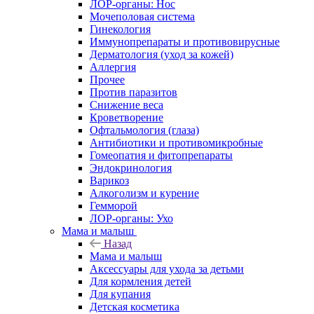
ЛОР-органы: Нос
Мочеполовая система
Гинекология
Иммунопрепараты и противовирусные
Дерматология (уход за кожей)
Аллергия
Прочее
Против паразитов
Снижение веса
Кроветворение
Офтальмология (глаза)
Антибиотики и противомикробные
Гомеопатия и фитопрепараты
Эндокринология
Варикоз
Алкоголизм и курение
Гемморой
ЛОР-органы: Ухо
Мама и малыш
Назад
Мама и малыш
Аксессуары для ухода за детьми
Для кормления детей
Для купания
Детская косметика