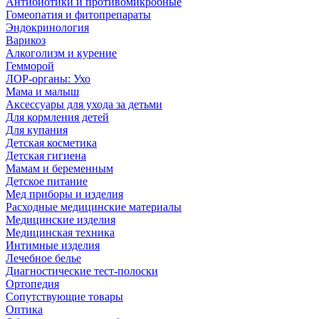
Антибиотики и противомикробные
Гомеопатия и фитопрепараты
Эндокринология
Варикоз
Алкоголизм и курение
Гемморой
ЛОР-органы: Ухо
Мама и малыш
Аксессуары для ухода за детьми
Для кормления детей
Для купания
Детская косметика
Детская гигиена
Мамам и беременным
Детское питание
Мед приборы и изделия
Расходные медицинские материалы
Медицинские изделия
Медицинская техника
Интимные изделия
Лечебное белье
Диагностические тест-полоски
Ортопедия
Сопутствующие товары
Оптика