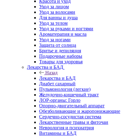
Красота и уход
Уход за лицом
Уход за волосами
Для ванны и душа
Уход за телом
Уход за руками и ногтями
Ароматерапия и масла
Уход за ногами
Защита от солнца
Бритье и депиляция
Подарочные наборы
Товары для здоровья
Лекарства и БАД
Назад
Лекарства и БАД
Диабет сахарный
Пульмонология (легкие)
Желудочно-кишечный тракт
ЛОР-органы: Горло
Опорно-двигательный аппарат
Обезболивающие и жаропонижающие
Сердечно-сосудистая система
Лекарственные травы и фиточаи
Неврология и психиатрия
Витамины и БАД