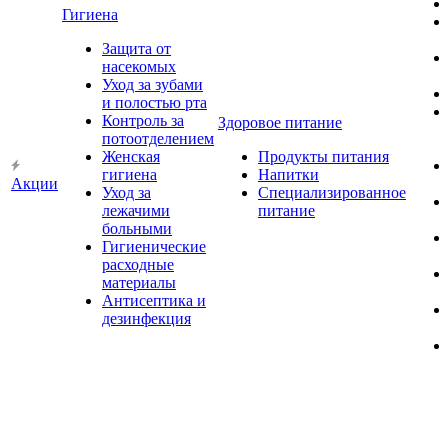
Гигиена
Защита от
насекомых
Уход за зубами
и полостью рта
Контроль за
Здоровое питание
потоотделением
Женская
Продукты питания
гигиена
Напитки
Акции
Уход за
Специализированное
лежачими
питание
больными
Гигиенические
расходные
материалы
Антисептика и
дезинфекция