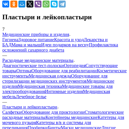
Пластыри и лейкопластыри
7
Медицинские приборы и изделия
Гигиена
Здоровое питание
Красота и уход
Лекарства и
БАД
Мама и малыш
Идеи подарков на весну
Профилактика
осложнений сахарного диабета
—
Расходные медицинские материалы
Диагностические тест-полоски
Ортопедия
Сопутствующие
товары
Оптика
Оборудование для реабилитации
Косметические
инструменты
Медицинская одежда
Оборудование для
стерилизации медицинских инструментов
Медицинские
изделия
Медицинская техника
Медицинские товары для
электрооборудования
Интимные изделия
Медицинская
мебель
Лечебное белье
—
Пластыри и лейкопластыри
Салфетки
Оборудование для проктологии
Стоматологические
расходные материалы
Контейнеры медицинские
Катетеры для
мочевого пузыря
Катетеры в/в и системы для
переливания
Пробирки
Бинты
Маски медицинские
Другие