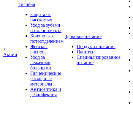
Гигиена
Защита от
насекомых
Уход за зубами
и полостью рта
Контроль за
Здоровое питание
потоотделением
Женская
Продукты питания
гигиена
Напитки
Акции
Уход за
Специализированное
лежачими
питание
больными
Гигиенические
расходные
материалы
Антисептика и
дезинфекция