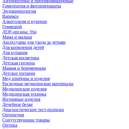
Антибиотики и противомикробные
Гомеопатия и фитопрепараты
Эндокринология
Варикоз
Алкоголизм и курение
Гемморой
ЛОР-органы: Ухо
Мама и малыш
Аксессуары для ухода за детьми
Для кормления детей
Для купания
Детская косметика
Детская гигиена
Мамам и беременным
Детское питание
Мед приборы и изделия
Расходные медицинские материалы
Медицинские изделия
Медицинская техника
Интимные изделия
Лечебное белье
Диагностические тест-полоски
Ортопедия
Сопутствующие товары
Оптика