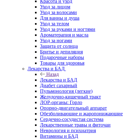
Красота и уход
Уход за лицом
Уход за волосами
Для ванны и душа
Уход за телом
Уход за руками и ногтями
Ароматерапия и масла
Уход за ногами
Защита от солнца
Бритье и депиляция
Подарочные наборы
Товары для здоровья
Лекарства и БАД
Назад
Лекарства и БАД
Диабет сахарный
Пульмонология (легкие)
Желудочно-кишечный тракт
ЛОР-органы: Горло
Опорно-двигательный аппарат
Обезболивающие и жаропонижающие
Сердечно-сосудистая система
Лекарственные травы и фиточаи
Неврология и психиатрия
Витамины и БАД