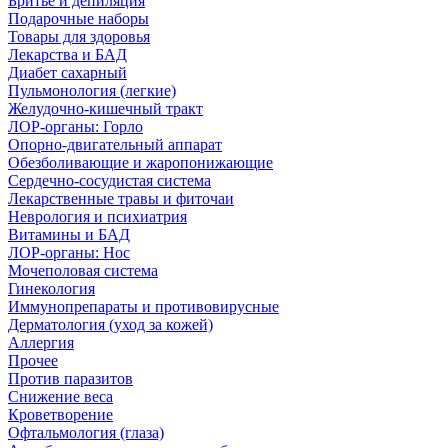
Бритье и депиляция
Подарочные наборы
Товары для здоровья
Лекарства и БАД
Диабет сахарный
Пульмонология (легкие)
Желудочно-кишечный тракт
ЛОР-органы: Горло
Опорно-двигательный аппарат
Обезболивающие и жаропонижающие
Сердечно-сосудистая система
Лекарственные травы и фиточаи
Неврология и психиатрия
Витамины и БАД
ЛОР-органы: Нос
Мочеполовая система
Гинекология
Иммунопрепараты и противовирусные
Дерматология (уход за кожей)
Аллергия
Прочее
Против паразитов
Снижение веса
Кроветворение
Офтальмология (глаза)