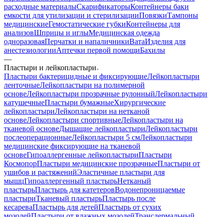
расходные материалы
Скарификаторы
Контейнеры баки
емкости для утилизации и стерилизации
Повязки
Тампоны
медицинские
Гемостатические губки
Контейнеры для
анализов
Шприцы и иглы
Медицинская одежда
одноразовая
Перчатки и напаличники
Вата
Изделия для
анестезиологии
Аптечки первой помощи
Бахилы
—
Пластыри и лейкопластыри
Пластыри бактерицидные и фиксирующие
Лейкопластыри
ленточные
Лейкопластыри на полимерной
основе
Лейкопластыри прозрачные рулонный
Лейкопластыри
катушечные
Пластыри бумажные
Хирургические
лейкопластыри
Лейкопластыри на нетканой
основе
Лейкопластыри спортивные
Лейкопластыри на
тканевой основе
Дышащие лейкопластыри
Лейкопластыри
послеоперационные
Лейкопластыри 5 см
Лейкопластыри
медицинские фиксирующие на тканевой
основе
Гипоаллергенные лейкопластыри
Пластыри
Космопор
Пластыри медицинские прозрачные
Пластыри от
ушибов и растяжений
Эластичные пластыри для
мышц
Гипоаллергенный пластырь
Нетканый
пластырь
Пластырь для катетеров
Водонепроницаемые
пластыри
Тканевый пластырь
Пластырь после
кесарева
Пластырь для детей
Пластырь от сухих
мозолей
Пластыри от влажных мозолей
Трансдермальный