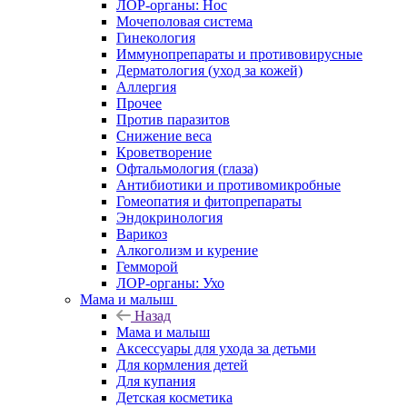
ЛОР-органы: Нос
Мочеполовая система
Гинекология
Иммунопрепараты и противовирусные
Дерматология (уход за кожей)
Аллергия
Прочее
Против паразитов
Снижение веса
Кроветворение
Офтальмология (глаза)
Антибиотики и противомикробные
Гомеопатия и фитопрепараты
Эндокринология
Варикоз
Алкоголизм и курение
Гемморой
ЛОР-органы: Ухо
Мама и малыш
Назад
Мама и малыш
Аксессуары для ухода за детьми
Для кормления детей
Для купания
Детская косметика