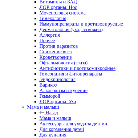
Витамины и БАД
ЛОР-органы: Нос
Мочеполовая система
Гинекология
Иммунопрепараты и противовирусные
Дерматология (уход за кожей)
Аллергия
Прочее
Против паразитов
Снижение веса
Кроветворение
Офтальмология (глаза)
Антибиотики и противомикробные
Гомеопатия и фитопрепараты
Эндокринология
Варикоз
Алкоголизм и курение
Гемморой
ЛОР-органы: Ухо
Мама и малыш
Назад
Мама и малыш
Аксессуары для ухода за детьми
Для кормления детей
Для купания