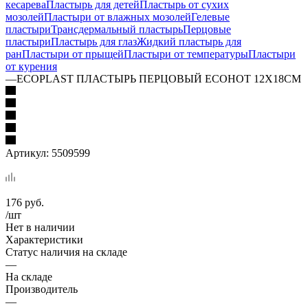
кесарева
Пластырь для детей
Пластырь от сухих
мозолей
Пластыри от влажных мозолей
Гелевые
пластыри
Трансдермальный пластырь
Перцовые
пластыри
Пластырь для глаз
Жидкий пластырь для
ран
Пластыри от прыщей
Пластыри от температуры
Пластыри
от курения
—
ECOPLAST ПЛАСТЫРЬ ПЕРЦОВЫЙ ECOHOT 12Х18СМ
Артикул:
5509599
176
руб.
/шт
Нет в наличии
Характеристики
Статус наличия на складе
—
На складе
Производитель
—