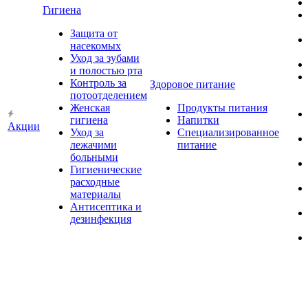
Гигиена
Защита от
насекомых
Уход за зубами
и полостью рта
Контроль за
Здоровое питание
потоотделением
Женская
Продукты питания
гигиена
Напитки
Акции
Уход за
Специализированное
лежачими
питание
больными
Гигиенические
расходные
материалы
Антисептика и
дезинфекция