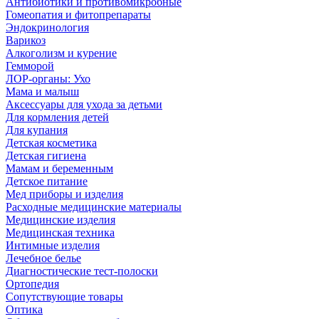
Антибиотики и противомикробные
Гомеопатия и фитопрепараты
Эндокринология
Варикоз
Алкоголизм и курение
Гемморой
ЛОР-органы: Ухо
Мама и малыш
Аксессуары для ухода за детьми
Для кормления детей
Для купания
Детская косметика
Детская гигиена
Мамам и беременным
Детское питание
Мед приборы и изделия
Расходные медицинские материалы
Медицинские изделия
Медицинская техника
Интимные изделия
Лечебное белье
Диагностические тест-полоски
Ортопедия
Сопутствующие товары
Оптика