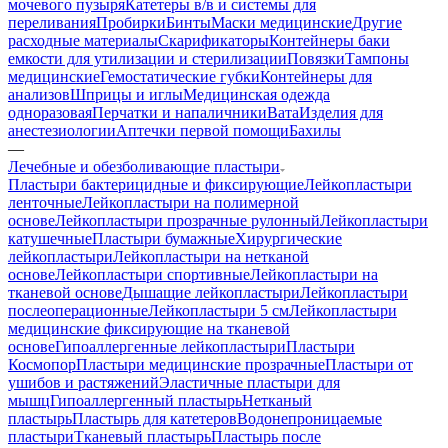
мочевого пузыря
Катетеры в/в и системы для
переливания
Пробирки
Бинты
Маски медицинские
Другие
расходные материалы
Скарификаторы
Контейнеры баки
емкости для утилизации и стерилизации
Повязки
Тампоны
медицинские
Гемостатические губки
Контейнеры для
анализов
Шприцы и иглы
Медицинская одежда
одноразовая
Перчатки и напаличники
Вата
Изделия для
анестезиологии
Аптечки первой помощи
Бахилы
—
Лечебные и обезболивающие пластыри
Пластыри бактерицидные и фиксирующие
Лейкопластыри
ленточные
Лейкопластыри на полимерной
основе
Лейкопластыри прозрачные рулонный
Лейкопластыри
катушечные
Пластыри бумажные
Хирургические
лейкопластыри
Лейкопластыри на нетканой
основе
Лейкопластыри спортивные
Лейкопластыри на
тканевой основе
Дышащие лейкопластыри
Лейкопластыри
послеоперационные
Лейкопластыри 5 см
Лейкопластыри
медицинские фиксирующие на тканевой
основе
Гипоаллергенные лейкопластыри
Пластыри
Космопор
Пластыри медицинские прозрачные
Пластыри от
ушибов и растяжений
Эластичные пластыри для
мышц
Гипоаллергенный пластырь
Нетканый
пластырь
Пластырь для катетеров
Водонепроницаемые
пластыри
Тканевый пластырь
Пластырь после