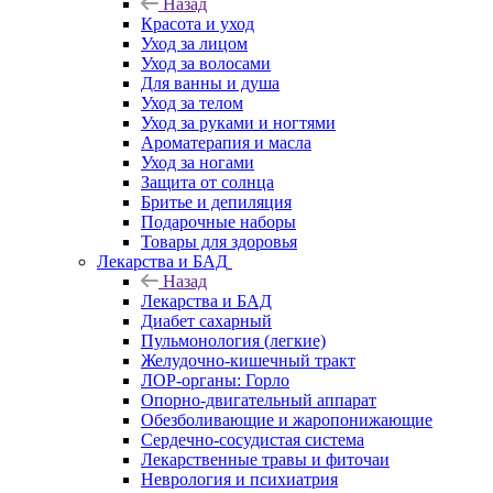
Назад
Красота и уход
Уход за лицом
Уход за волосами
Для ванны и душа
Уход за телом
Уход за руками и ногтями
Ароматерапия и масла
Уход за ногами
Защита от солнца
Бритье и депиляция
Подарочные наборы
Товары для здоровья
Лекарства и БАД
Назад
Лекарства и БАД
Диабет сахарный
Пульмонология (легкие)
Желудочно-кишечный тракт
ЛОР-органы: Горло
Опорно-двигательный аппарат
Обезболивающие и жаропонижающие
Сердечно-сосудистая система
Лекарственные травы и фиточаи
Неврология и психиатрия