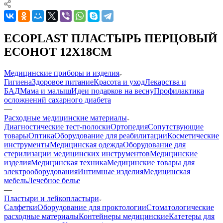
ECOPLAST ПЛАСТЫРЬ ПЕРЦОВЫЙ
ECOHOT 12Х18СМ
Медицинские приборы и изделия
Гигиена
Здоровое питание
Красота и уход
Лекарства и
БАД
Мама и малыш
Идеи подарков на весну
Профилактика
осложнений сахарного диабета
—
Расходные медицинские материалы
Диагностические тест-полоски
Ортопедия
Сопутствующие
товары
Оптика
Оборудование для реабилитации
Косметические
инструменты
Медицинская одежда
Оборудование для
стерилизации медицинских инструментов
Медицинские
изделия
Медицинская техника
Медицинские товары для
электрооборудования
Интимные изделия
Медицинская
мебель
Лечебное белье
—
Пластыри и лейкопластыри
Салфетки
Оборудование для проктологии
Стоматологические
расходные материалы
Контейнеры медицинские
Катетеры для