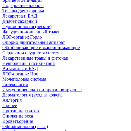
Бритье и депиляция
Подарочные наборы
Товары для здоровья
Лекарства и БАД
Диабет сахарный
Пульмонология (легкие)
Желудочно-кишечный тракт
ЛОР-органы: Горло
Опорно-двигательный аппарат
Обезболивающие и жаропонижающие
Сердечно-сосудистая система
Лекарственные травы и фиточаи
Неврология и психиатрия
Витамины и БАД
ЛОР-органы: Нос
Мочеполовая система
Гинекология
Иммунопрепараты и противовирусные
Дерматология (уход за кожей)
Аллергия
Прочее
Против паразитов
Снижение веса
Кроветворение
Офтальмология (глаза)