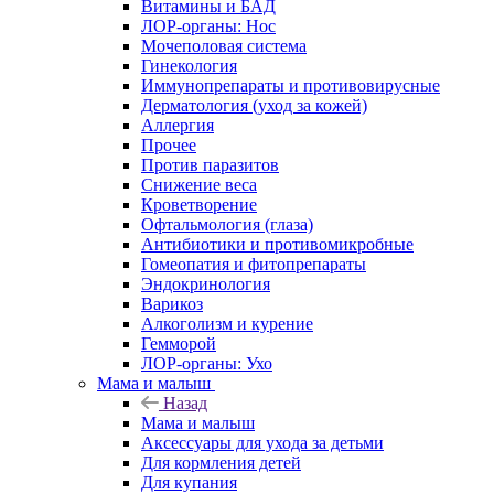
Витамины и БАД
ЛОР-органы: Нос
Мочеполовая система
Гинекология
Иммунопрепараты и противовирусные
Дерматология (уход за кожей)
Аллергия
Прочее
Против паразитов
Снижение веса
Кроветворение
Офтальмология (глаза)
Антибиотики и противомикробные
Гомеопатия и фитопрепараты
Эндокринология
Варикоз
Алкоголизм и курение
Гемморой
ЛОР-органы: Ухо
Мама и малыш
Назад
Мама и малыш
Аксессуары для ухода за детьми
Для кормления детей
Для купания