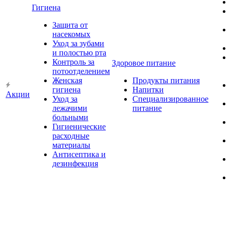
Гигиена
Защита от
насекомых
Уход за зубами
и полостью рта
Контроль за
Здоровое питание
потоотделением
Женская
Продукты питания
гигиена
Напитки
Акции
Уход за
Специализированное
лежачими
питание
больными
Гигиенические
расходные
материалы
Антисептика и
дезинфекция