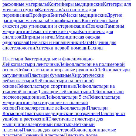
расходные материалы
Контейнеры медицинские
Катетеры для
мочевого пузыря
Катетеры в/в и системы для
переливания
Пробирки
Бинты
Маски медицинские
Другие
расходные материалы
Скарификаторы
Контейнеры баки
емкости для утилизации и стерилизации
Повязки
Тампоны
медицинские
Гемостатические губки
Контейнеры для
анализов
Шприцы и иглы
Медицинская одежда
одноразовая
Перчатки и напаличники
Вата
Изделия для
анестезиологии
Аптечки первой помощи
Бахилы
—
Пластыри бактерицидные и фиксирующие
Лейкопластыри ленточные
Лейкопластыри на полимерной
основе
Лейкопластыри прозрачные рулонный
Лейкопластыри
катушечные
Пластыри бумажные
Хирургические
лейкопластыри
Лейкопластыри на нетканой
основе
Лейкопластыри спортивные
Лейкопластыри на
тканевой основе
Дышащие лейкопластыри
Лейкопластыри
послеоперационные
Лейкопластыри 5 см
Лейкопластыри
медицинские фиксирующие на тканевой
основе
Гипоаллергенные лейкопластыри
Пластыри
Космопор
Пластыри медицинские прозрачные
Пластыри от
ушибов и растяжений
Эластичные пластыри для
мышц
Гипоаллергенный пластырь
Нетканый
пластырь
Пластырь для катетеров
Водонепроницаемые
пластыри
Тканевый пластырь
Пластырь после