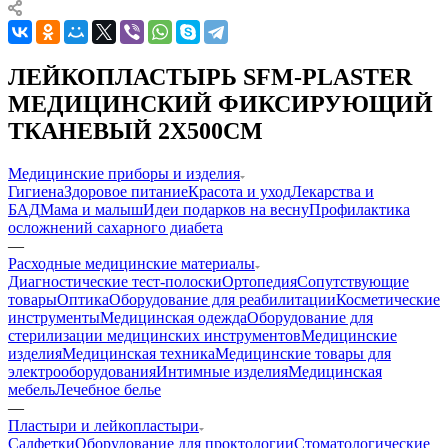
ЛЕЙКОПЛАСТЫРЬ SFM-PLASTER
МЕДИЦИНСКИЙ ФИКСИРУЮЩИЙ
ТКАНЕВЫЙ 2X500СМ
Медицинские приборы и изделия
Гигиена
Здоровое питание
Красота и уход
Лекарства и
БАД
Мама и малыш
Идеи подарков на весну
Профилактика
осложнений сахарного диабета
—
Расходные медицинские материалы
Диагностические тест-полоски
Ортопедия
Сопутствующие
товары
Оптика
Оборудование для реабилитации
Косметические
инструменты
Медицинская одежда
Оборудование для
стерилизации медицинских инструментов
Медицинские
изделия
Медицинская техника
Медицинские товары для
электрооборудования
Интимные изделия
Медицинская
мебель
Лечебное белье
—
Пластыри и лейкопластыри
Салфетки
Оборудование для проктологии
Стоматологические