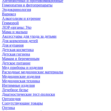
Антибиотики и противомикробные
Гомеопатия и фитопрепараты
Эндокринология
Варикоз
Алкоголизм и курение
Гемморой
ЛОР-органы: Ухо
Мама и малыш
Аксессуары для ухода за детьми
Для кормления детей
Для купания
Детская косметика
Детская гигиена
Мамам и беременным
Детское питание
Мед приборы и изделия
Расходные медицинские материалы
Медицинские изделия
Медицинская техника
Интимные изделия
Лечебное белье
Диагностические тест-полоски
Ортопедия
Сопутствующие товары
Оптика