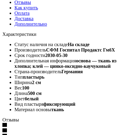
Отзывы
Как купить
Оплата
Доставка
Дополнительно
Характеристики
Статус наличия на складе
На складе
Производитель
СФМ Госпитал Продактс ГмбХ
Срок годности
2030-05-30
Дополнительная информация
основа — ткань из
хлопка; клей — цинко-оксидно-каучуковый
Страна-производитель
Германия
Тип
пластырь
Ширина
2 см
Вес
100
Длина
500 см
Цвет
белый
Вид пластыря
фиксирующий
Материал основы
ткань
Отзывы