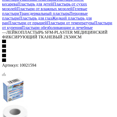
кесарева
Пластырь для детей
Пластырь от сухих
мозолей
Пластыри от влажных мозолей
Гелевые
пластыри
Трансдермальный пластырь
Перцовые
пластыри
Пластырь для глаз
Жидкий пластырь для
ран
Пластыри от прыщей
Пластыри от температуры
Пластыри
от курения
Пластыри обезболивающие и лечебные
—
ЛЕЙКОПЛАСТЫРЬ SFM-PLASTER МЕДИЦИНСКИЙ
ФИКСИРУЮЩИЙ ТКАНЕВЫЙ 2X500СМ
Артикул:
10021594