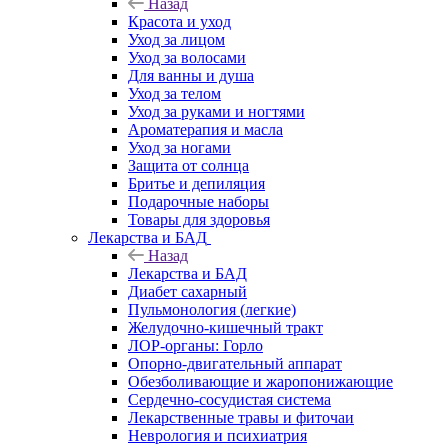
Назад
Красота и уход
Уход за лицом
Уход за волосами
Для ванны и душа
Уход за телом
Уход за руками и ногтями
Ароматерапия и масла
Уход за ногами
Защита от солнца
Бритье и депиляция
Подарочные наборы
Товары для здоровья
Лекарства и БАД
Назад
Лекарства и БАД
Диабет сахарный
Пульмонология (легкие)
Желудочно-кишечный тракт
ЛОР-органы: Горло
Опорно-двигательный аппарат
Обезболивающие и жаропонижающие
Сердечно-сосудистая система
Лекарственные травы и фиточаи
Неврология и психиатрия