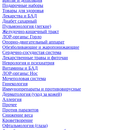
Бритье и депиляция
Подарочные наборы
Товары для здоровья
Лекарства и БАД
Диабет сахарный
Пульмонология (легкие)
Желудочно-кишечный тракт
ЛОР-органы: Горло
Опорно-двигательный аппарат
Обезболивающие и жаропонижающие
Сердечно-сосудистая система
Лекарственные травы и фиточаи
Неврология и психиатрия
Витамины и БАД
ЛОР-органы: Нос
Мочеполовая система
Гинекология
Иммунопрепараты и противовирусные
Дерматология (уход за кожей)
Аллергия
Прочее
Против паразитов
Снижение веса
Кроветворение
Офтальмология (глаза)