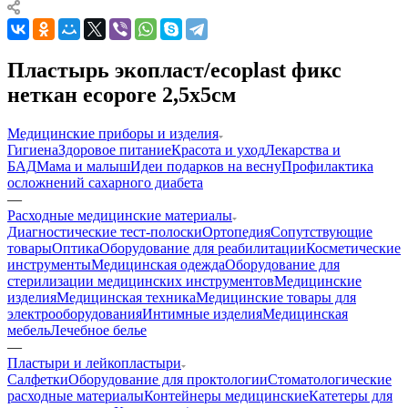
Пластырь экопласт/ecoplast фикс
неткан ecopore 2,5х5см
Медицинские приборы и изделия
Гигиена
Здоровое питание
Красота и уход
Лекарства и
БАД
Мама и малыш
Идеи подарков на весну
Профилактика
осложнений сахарного диабета
—
Расходные медицинские материалы
Диагностические тест-полоски
Ортопедия
Сопутствующие
товары
Оптика
Оборудование для реабилитации
Косметические
инструменты
Медицинская одежда
Оборудование для
стерилизации медицинских инструментов
Медицинские
изделия
Медицинская техника
Медицинские товары для
электрооборудования
Интимные изделия
Медицинская
мебель
Лечебное белье
—
Пластыри и лейкопластыри
Салфетки
Оборудование для проктологии
Стоматологические
расходные материалы
Контейнеры медицинские
Катетеры для