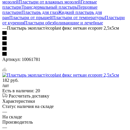
мозолей
Пластыри от влажных мозолей
Гелевые
пластыри
Трансдермальный пластырь
Перцовые
пластыри
Пластырь для глаз
Жидкий пластырь для
ран
Пластыри от прыщей
Пластыри от температуры
Пластыри
от курения
Пластыри обезболивающие и лечебные
—
Пластырь экопласт/ecoplast фикс неткан ecopore 2,5х5см
Артикул:
10061781
182
руб.
/шт
Есть в наличии: 20
Рассчитать доставку
Характеристики
Статус наличия на складе
—
На складе
Производитель
—