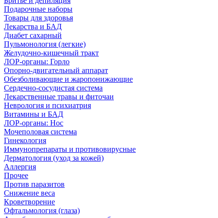
Бритье и депиляция
Подарочные наборы
Товары для здоровья
Лекарства и БАД
Диабет сахарный
Пульмонология (легкие)
Желудочно-кишечный тракт
ЛОР-органы: Горло
Опорно-двигательный аппарат
Обезболивающие и жаропонижающие
Сердечно-сосудистая система
Лекарственные травы и фиточаи
Неврология и психиатрия
Витамины и БАД
ЛОР-органы: Нос
Мочеполовая система
Гинекология
Иммунопрепараты и противовирусные
Дерматология (уход за кожей)
Аллергия
Прочее
Против паразитов
Снижение веса
Кроветворение
Офтальмология (глаза)