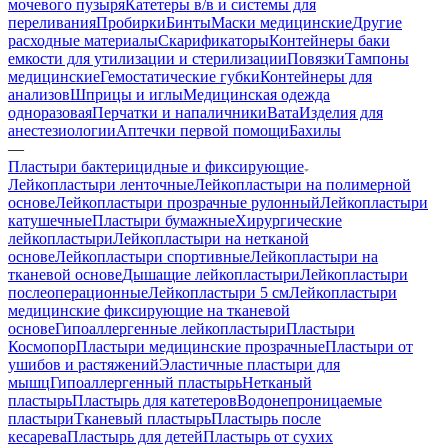
мочевого пузыря
Катетеры в/в и системы для
переливания
Пробирки
Бинты
Маски медицинские
Другие
расходные материалы
Скарификаторы
Контейнеры баки
емкости для утилизации и стерилизации
Повязки
Тампоны
медицинские
Гемостатические губки
Контейнеры для
анализов
Шприцы и иглы
Медицинская одежда
одноразовая
Перчатки и напаличники
Вата
Изделия для
анестезиологии
Аптечки первой помощи
Бахилы
—
Пластыри бактерицидные и фиксирующие
Лейкопластыри ленточные
Лейкопластыри на полимерной
основе
Лейкопластыри прозрачные рулонный
Лейкопластыри
катушечные
Пластыри бумажные
Хирургические
лейкопластыри
Лейкопластыри на нетканой
основе
Лейкопластыри спортивные
Лейкопластыри на
тканевой основе
Дышащие лейкопластыри
Лейкопластыри
послеоперационные
Лейкопластыри 5 см
Лейкопластыри
медицинские фиксирующие на тканевой
основе
Гипоаллергенные лейкопластыри
Пластыри
Космопор
Пластыри медицинские прозрачные
Пластыри от
ушибов и растяжений
Эластичные пластыри для
мышц
Гипоаллергенный пластырь
Нетканый
пластырь
Пластырь для катетеров
Водонепроницаемые
пластыри
Тканевый пластырь
Пластырь после
кесарева
Пластырь для детей
Пластырь от сухих