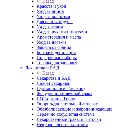
Назад
Красота и уход
Уход за лицом
Уход за волосами
Для ванны и душа
Уход за телом
Уход за руками и ногтями
Ароматерапия и масла
Уход за ногами
Защита от солнца
Бритье и депиляция
Подарочные наборы
Товары для здоровья
Лекарства и БАД
Назад
Лекарства и БАД
Диабет сахарный
Пульмонология (легкие)
Желудочно-кишечный тракт
ЛОР-органы: Горло
Опорно-двигательный аппарат
Обезболивающие и жаропонижающие
Сердечно-сосудистая система
Лекарственные травы и фиточаи
Неврология и психиатрия