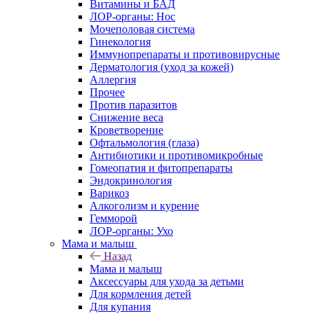
Витамины и БАД
ЛОР-органы: Нос
Мочеполовая система
Гинекология
Иммунопрепараты и противовирусные
Дерматология (уход за кожей)
Аллергия
Прочее
Против паразитов
Снижение веса
Кроветворение
Офтальмология (глаза)
Антибиотики и противомикробные
Гомеопатия и фитопрепараты
Эндокринология
Варикоз
Алкоголизм и курение
Гемморой
ЛОР-органы: Ухо
Мама и малыш
Назад
Мама и малыш
Аксессуары для ухода за детьми
Для кормления детей
Для купания