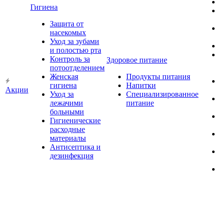
Гигиена
Защита от
насекомых
Уход за зубами
и полостью рта
Контроль за
Здоровое питание
потоотделением
Женская
Продукты питания
гигиена
Напитки
Акции
Уход за
Специализированное
лежачими
питание
больными
Гигиенические
расходные
материалы
Антисептика и
дезинфекция