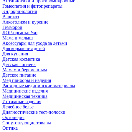
Антибиотики и противомикробные
Гомеопатия и фитопрепараты
Эндокринология
Варикоз
Алкоголизм и курение
Гемморой
ЛОР-органы: Ухо
Мама и малыш
Аксессуары для ухода за детьми
Для кормления детей
Для купания
Детская косметика
Детская гигиена
Мамам и беременным
Детское питание
Мед приборы и изделия
Расходные медицинские материалы
Медицинские изделия
Медицинская техника
Интимные изделия
Лечебное белье
Диагностические тест-полоски
Ортопедия
Сопутствующие товары
Оптика