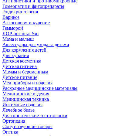
Антибиотики и противомикробные
Гомеопатия и фитопрепараты
Эндокринология
Варикоз
Алкоголизм и курение
Гемморой
ЛОР-органы: Ухо
Мама и малыш
Аксессуары для ухода за детьми
Для кормления детей
Для купания
Детская косметика
Детская гигиена
Мамам и беременным
Детское питание
Мед приборы и изделия
Расходные медицинские материалы
Медицинские изделия
Медицинская техника
Интимные изделия
Лечебное белье
Диагностические тест-полоски
Ортопедия
Сопутствующие товары
Оптика