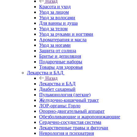
Назад
Красота и уход
Уход за лицом
Уход за волосами
Для ванны и душа
Уход за телом
Уход за руками и ногтями
Ароматерапия и масла
Уход за ногами
Защита от солнца
Бритье и депиляция
Подарочные наборы
Товары для здоровья
Лекарства и БАД
Назад
Лекарства и БАД
Диабет сахарный
Пульмонология (легкие)
Желудочно-кишечный тракт
ЛОР-органы: Горло
Опорно-двигательный аппарат
Обезболивающие и жаропонижающие
Сердечно-сосудистая система
Лекарственные травы и фиточаи
Неврология и психиатрия