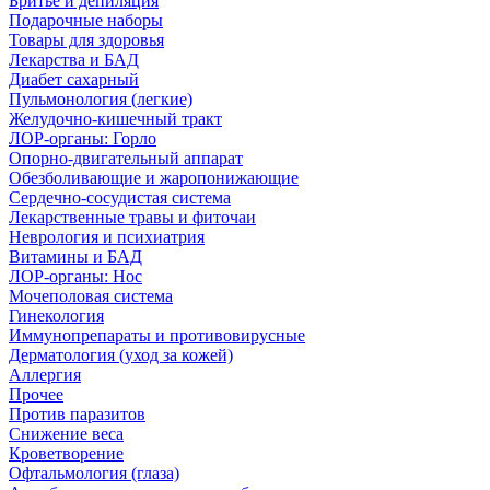
Бритье и депиляция
Подарочные наборы
Товары для здоровья
Лекарства и БАД
Диабет сахарный
Пульмонология (легкие)
Желудочно-кишечный тракт
ЛОР-органы: Горло
Опорно-двигательный аппарат
Обезболивающие и жаропонижающие
Сердечно-сосудистая система
Лекарственные травы и фиточаи
Неврология и психиатрия
Витамины и БАД
ЛОР-органы: Нос
Мочеполовая система
Гинекология
Иммунопрепараты и противовирусные
Дерматология (уход за кожей)
Аллергия
Прочее
Против паразитов
Снижение веса
Кроветворение
Офтальмология (глаза)