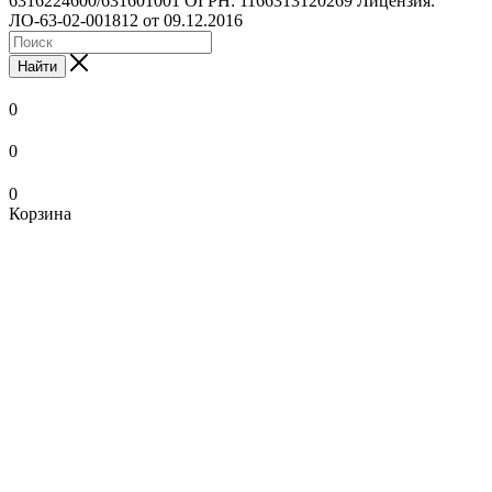
6316224600/631601001 ОГРН: 1166313120269 Лицензия:
ЛО-63-02-001812 от 09.12.2016
Найти
0
0
0
Корзина