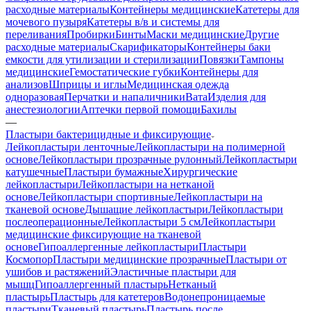
расходные материалы
Контейнеры медицинские
Катетеры для
мочевого пузыря
Катетеры в/в и системы для
переливания
Пробирки
Бинты
Маски медицинские
Другие
расходные материалы
Скарификаторы
Контейнеры баки
емкости для утилизации и стерилизации
Повязки
Тампоны
медицинские
Гемостатические губки
Контейнеры для
анализов
Шприцы и иглы
Медицинская одежда
одноразовая
Перчатки и напаличники
Вата
Изделия для
анестезиологии
Аптечки первой помощи
Бахилы
—
Пластыри бактерицидные и фиксирующие
Лейкопластыри ленточные
Лейкопластыри на полимерной
основе
Лейкопластыри прозрачные рулонный
Лейкопластыри
катушечные
Пластыри бумажные
Хирургические
лейкопластыри
Лейкопластыри на нетканой
основе
Лейкопластыри спортивные
Лейкопластыри на
тканевой основе
Дышащие лейкопластыри
Лейкопластыри
послеоперационные
Лейкопластыри 5 см
Лейкопластыри
медицинские фиксирующие на тканевой
основе
Гипоаллергенные лейкопластыри
Пластыри
Космопор
Пластыри медицинские прозрачные
Пластыри от
ушибов и растяжений
Эластичные пластыри для
мышц
Гипоаллергенный пластырь
Нетканый
пластырь
Пластырь для катетеров
Водонепроницаемые
пластыри
Тканевый пластырь
Пластырь после