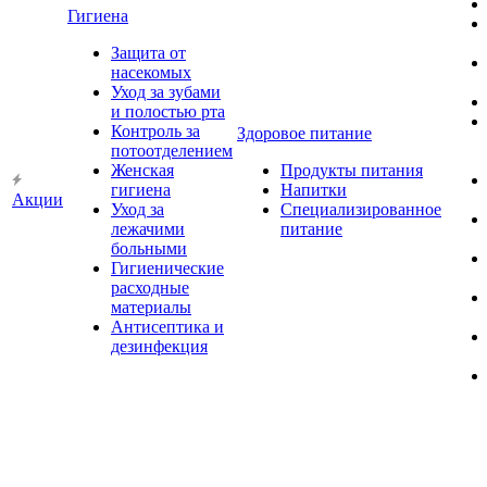
Гигиена
Защита от
насекомых
Уход за зубами
и полостью рта
Контроль за
Здоровое питание
потоотделением
Женская
Продукты питания
гигиена
Напитки
Акции
Уход за
Специализированное
лежачими
питание
больными
Гигиенические
расходные
материалы
Антисептика и
дезинфекция