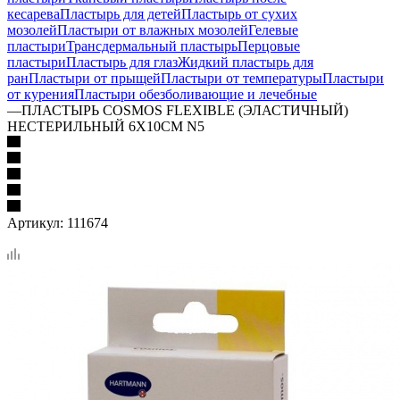
кесарева
Пластырь для детей
Пластырь от сухих
мозолей
Пластыри от влажных мозолей
Гелевые
пластыри
Трансдермальный пластырь
Перцовые
пластыри
Пластырь для глаз
Жидкий пластырь для
ран
Пластыри от прыщей
Пластыри от температуры
Пластыри
от курения
Пластыри обезболивающие и лечебные
—
ПЛАСТЫРЬ COSMOS FLEXIBLE (ЭЛАСТИЧНЫЙ)
НЕСТЕРИЛЬНЫЙ 6Х10СМ N5
Артикул:
111674