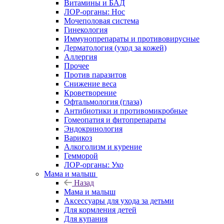
Витамины и БАД
ЛОР-органы: Нос
Мочеполовая система
Гинекология
Иммунопрепараты и противовирусные
Дерматология (уход за кожей)
Аллергия
Прочее
Против паразитов
Снижение веса
Кроветворение
Офтальмология (глаза)
Антибиотики и противомикробные
Гомеопатия и фитопрепараты
Эндокринология
Варикоз
Алкоголизм и курение
Гемморой
ЛОР-органы: Ухо
Мама и малыш
Назад
Мама и малыш
Аксессуары для ухода за детьми
Для кормления детей
Для купания