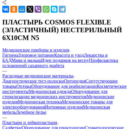
ПЛАСТЫРЬ COSMOS FLEXIBLE
(ЭЛАСТИЧНЫЙ) НЕСТЕРИЛЬНЫЙ
6Х10СМ N5
Медицинские приборы и изделия
Гигиена
Здоровое питание
Красота и уход
Лекарства и
БАД
Мама и малыш
Идеи подарков на весну
Профилактика
осложнений сахарного диабета
—
Расходные медицинские материалы
Диагностические тест-полоски
Ортопедия
Сопутствующие
товары
Оптика
Оборудование для реабилитации
Косметические
инструменты
Медицинская одежда
Оборудование для
стерилизации медицинских инструментов
Медицинские
изделия
Медицинская техника
Медицинские товары для
электрооборудования
Интимные изделия
Медицинская
мебель
Лечебное белье
—
Пластыри и лейкопластыри
Салфетки
Оборудование для проктологии
Стоматологические