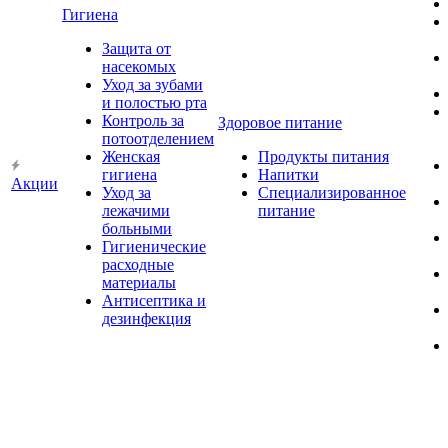
Гигиена
Защита от
насекомых
Уход за зубами
и полостью рта
Контроль за
Здоровое питание
потоотделением
Женская
Продукты питания
гигиена
Напитки
Акции
Уход за
Специализированное
лежачими
питание
больными
Гигиенические
расходные
материалы
Антисептика и
дезинфекция