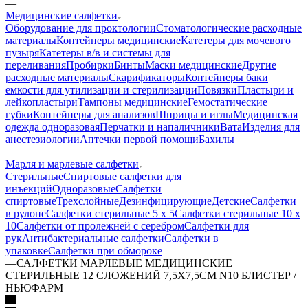
—
Медицинские салфетки
Оборудование для проктологии
Стоматологические расходные
материалы
Контейнеры медицинские
Катетеры для мочевого
пузыря
Катетеры в/в и системы для
переливания
Пробирки
Бинты
Маски медицинские
Другие
расходные материалы
Скарификаторы
Контейнеры баки
емкости для утилизации и стерилизации
Повязки
Пластыри и
лейкопластыри
Тампоны медицинские
Гемостатические
губки
Контейнеры для анализов
Шприцы и иглы
Медицинская
одежда одноразовая
Перчатки и напаличники
Вата
Изделия для
анестезиологии
Аптечки первой помощи
Бахилы
—
Марля и марлевые салфетки
Стерильные
Спиртовые салфетки для
инъекций
Одноразовые
Салфетки
спиртовые
Трехслойные
Дезинфицирующие
Детские
Салфетки
в рулоне
Салфетки стерильные 5 х 5
Салфетки стерильные 10 х
10
Салфетки от пролежней с серебром
Салфетки для
рук
Антибактериальные салфетки
Салфетки в
упаковке
Салфетки при обмороке
—
САЛФЕТКИ МАРЛЕВЫЕ МЕДИЦИНСКИЕ
СТЕРИЛЬНЫЕ 12 СЛОЖЕНИЙ 7,5Х7,5СМ N10 БЛИСТЕР /
НЬЮФАРМ