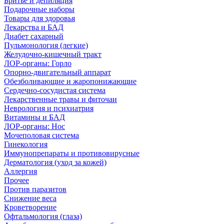
Бритье и депиляция
Подарочные наборы
Товары для здоровья
Лекарства и БАД
Диабет сахарный
Пульмонология (легкие)
Желудочно-кишечный тракт
ЛОР-органы: Горло
Опорно-двигательный аппарат
Обезболивающие и жаропонижающие
Сердечно-сосудистая система
Лекарственные травы и фиточаи
Неврология и психиатрия
Витамины и БАД
ЛОР-органы: Нос
Мочеполовая система
Гинекология
Иммунопрепараты и противовирусные
Дерматология (уход за кожей)
Аллергия
Прочее
Против паразитов
Снижение веса
Кроветворение
Офтальмология (глаза)