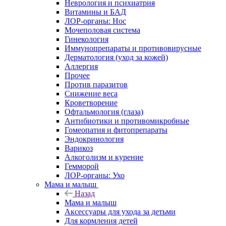
Неврология и психиатрия
Витамины и БАД
ЛОР-органы: Нос
Мочеполовая система
Гинекология
Иммунопрепараты и противовирусные
Дерматология (уход за кожей)
Аллергия
Прочее
Против паразитов
Снижение веса
Кроветворение
Офтальмология (глаза)
Антибиотики и противомикробные
Гомеопатия и фитопрепараты
Эндокринология
Варикоз
Алкоголизм и курение
Гемморой
ЛОР-органы: Ухо
Мама и малыш
Назад
Мама и малыш
Аксессуары для ухода за детьми
Для кормления детей