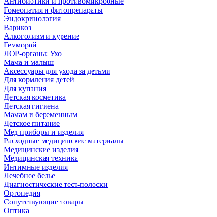
Антибиотики и противомикробные
Гомеопатия и фитопрепараты
Эндокринология
Варикоз
Алкоголизм и курение
Гемморой
ЛОР-органы: Ухо
Мама и малыш
Аксессуары для ухода за детьми
Для кормления детей
Для купания
Детская косметика
Детская гигиена
Мамам и беременным
Детское питание
Мед приборы и изделия
Расходные медицинские материалы
Медицинские изделия
Медицинская техника
Интимные изделия
Лечебное белье
Диагностические тест-полоски
Ортопедия
Сопутствующие товары
Оптика