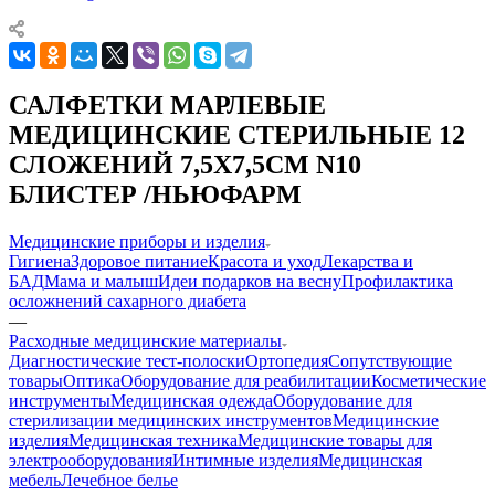
САЛФЕТКИ МАРЛЕВЫЕ
МЕДИЦИНСКИЕ СТЕРИЛЬНЫЕ 12
СЛОЖЕНИЙ 7,5Х7,5СМ N10
БЛИСТЕР /НЬЮФАРМ
Медицинские приборы и изделия
Гигиена
Здоровое питание
Красота и уход
Лекарства и
БАД
Мама и малыш
Идеи подарков на весну
Профилактика
осложнений сахарного диабета
—
Расходные медицинские материалы
Диагностические тест-полоски
Ортопедия
Сопутствующие
товары
Оптика
Оборудование для реабилитации
Косметические
инструменты
Медицинская одежда
Оборудование для
стерилизации медицинских инструментов
Медицинские
изделия
Медицинская техника
Медицинские товары для
электрооборудования
Интимные изделия
Медицинская
мебель
Лечебное белье