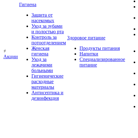
Гигиена
Защита от
насекомых
Уход за зубами
и полостью рта
Контроль за
Здоровое питание
потоотделением
Женская
Продукты питания
гигиена
Напитки
Акции
Уход за
Специализированное
лежачими
питание
больными
Гигиенические
расходные
материалы
Антисептика и
дезинфекция