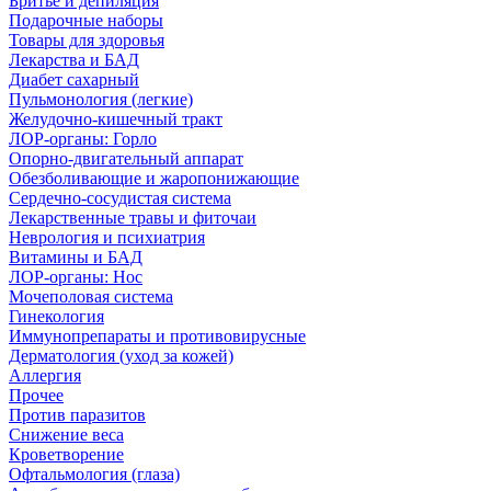
Бритье и депиляция
Подарочные наборы
Товары для здоровья
Лекарства и БАД
Диабет сахарный
Пульмонология (легкие)
Желудочно-кишечный тракт
ЛОР-органы: Горло
Опорно-двигательный аппарат
Обезболивающие и жаропонижающие
Сердечно-сосудистая система
Лекарственные травы и фиточаи
Неврология и психиатрия
Витамины и БАД
ЛОР-органы: Нос
Мочеполовая система
Гинекология
Иммунопрепараты и противовирусные
Дерматология (уход за кожей)
Аллергия
Прочее
Против паразитов
Снижение веса
Кроветворение
Офтальмология (глаза)