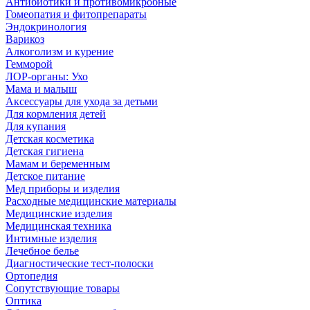
Антибиотики и противомикробные
Гомеопатия и фитопрепараты
Эндокринология
Варикоз
Алкоголизм и курение
Гемморой
ЛОР-органы: Ухо
Мама и малыш
Аксессуары для ухода за детьми
Для кормления детей
Для купания
Детская косметика
Детская гигиена
Мамам и беременным
Детское питание
Мед приборы и изделия
Расходные медицинские материалы
Медицинские изделия
Медицинская техника
Интимные изделия
Лечебное белье
Диагностические тест-полоски
Ортопедия
Сопутствующие товары
Оптика