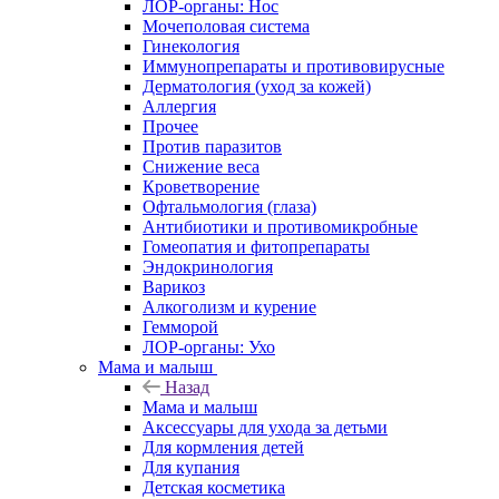
ЛОР-органы: Нос
Мочеполовая система
Гинекология
Иммунопрепараты и противовирусные
Дерматология (уход за кожей)
Аллергия
Прочее
Против паразитов
Снижение веса
Кроветворение
Офтальмология (глаза)
Антибиотики и противомикробные
Гомеопатия и фитопрепараты
Эндокринология
Варикоз
Алкоголизм и курение
Гемморой
ЛОР-органы: Ухо
Мама и малыш
Назад
Мама и малыш
Аксессуары для ухода за детьми
Для кормления детей
Для купания
Детская косметика