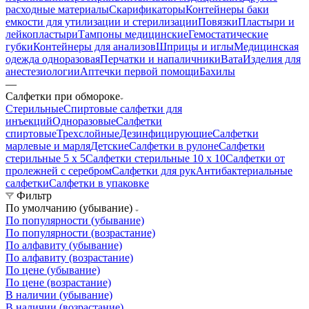
расходные материалы
Скарификаторы
Контейнеры баки
емкости для утилизации и стерилизации
Повязки
Пластыри и
лейкопластыри
Тампоны медицинские
Гемостатические
губки
Контейнеры для анализов
Шприцы и иглы
Медицинская
одежда одноразовая
Перчатки и напаличники
Вата
Изделия для
анестезиологии
Аптечки первой помощи
Бахилы
—
Салфетки при обмороке
Стерильные
Спиртовые салфетки для
инъекций
Одноразовые
Салфетки
спиртовые
Трехслойные
Дезинфицирующие
Салфетки
марлевые и марля
Детские
Салфетки в рулоне
Салфетки
стерильные 5 х 5
Салфетки стерильные 10 х 10
Салфетки от
пролежней с серебром
Салфетки для рук
Антибактериальные
салфетки
Салфетки в упаковке
Фильтр
По умолчанию (убывание)
По популярности (убывание)
По популярности (возрастание)
По алфавиту (убывание)
По алфавиту (возрастание)
По цене (убывание)
По цене (возрастание)
В наличии (убывание)
В наличии (возрастание)