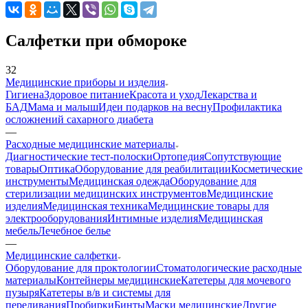
Салфетки при обмороке
32
Медицинские приборы и изделия
Гигиена
Здоровое питание
Красота и уход
Лекарства и
БАД
Мама и малыш
Идеи подарков на весну
Профилактика
осложнений сахарного диабета
—
Расходные медицинские материалы
Диагностические тест-полоски
Ортопедия
Сопутствующие
товары
Оптика
Оборудование для реабилитации
Косметические
инструменты
Медицинская одежда
Оборудование для
стерилизации медицинских инструментов
Медицинские
изделия
Медицинская техника
Медицинские товары для
электрооборудования
Интимные изделия
Медицинская
мебель
Лечебное белье
—
Медицинские салфетки
Оборудование для проктологии
Стоматологические расходные
материалы
Контейнеры медицинские
Катетеры для мочевого
пузыря
Катетеры в/в и системы для
переливания
Пробирки
Бинты
Маски медицинские
Другие