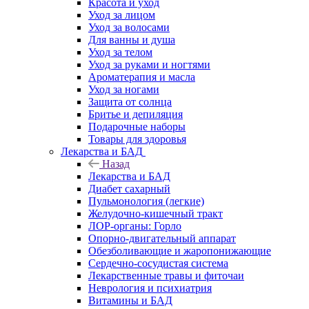
Красота и уход
Уход за лицом
Уход за волосами
Для ванны и душа
Уход за телом
Уход за руками и ногтями
Ароматерапия и масла
Уход за ногами
Защита от солнца
Бритье и депиляция
Подарочные наборы
Товары для здоровья
Лекарства и БАД
Назад
Лекарства и БАД
Диабет сахарный
Пульмонология (легкие)
Желудочно-кишечный тракт
ЛОР-органы: Горло
Опорно-двигательный аппарат
Обезболивающие и жаропонижающие
Сердечно-сосудистая система
Лекарственные травы и фиточаи
Неврология и психиатрия
Витамины и БАД