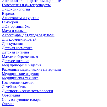
Антибиотики и противомикробные
Гомеопатия и фитопрепараты
Эндокринология
Варикоз
Алкоголизм и курение
Гемморой
ЛОР-органы: Ухо
Мама и малыш
Аксессуары для ухода за детьми
Для кормления детей
Для купания
Детская косметика
Детская гигиена
Мамам и беременным
Детское питание
Мед приборы и изделия
Расходные медицинские материалы
Медицинские изделия
Медицинская техника
Интимные изделия
Лечебное белье
Диагностические тест-полоски
Ортопедия
Сопутствующие товары
Оптика