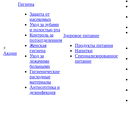
Гигиена
Защита от
насекомых
Уход за зубами
и полостью рта
Контроль за
Здоровое питание
потоотделением
Женская
Продукты питания
гигиена
Напитки
Акции
Уход за
Специализированное
лежачими
питание
больными
Гигиенические
расходные
материалы
Антисептика и
дезинфекция