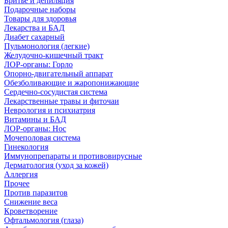
Бритье и депиляция
Подарочные наборы
Товары для здоровья
Лекарства и БАД
Диабет сахарный
Пульмонология (легкие)
Желудочно-кишечный тракт
ЛОР-органы: Горло
Опорно-двигательный аппарат
Обезболивающие и жаропонижающие
Сердечно-сосудистая система
Лекарственные травы и фиточаи
Неврология и психиатрия
Витамины и БАД
ЛОР-органы: Нос
Мочеполовая система
Гинекология
Иммунопрепараты и противовирусные
Дерматология (уход за кожей)
Аллергия
Прочее
Против паразитов
Снижение веса
Кроветворение
Офтальмология (глаза)