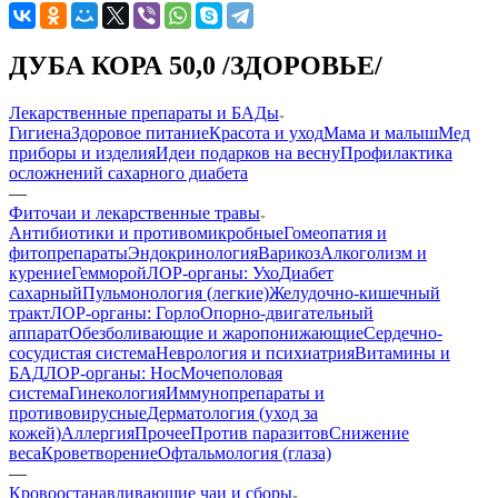
ДУБА КОРА 50,0 /ЗДОРОВЬЕ/
Лекарственные препараты и БАДы
Гигиена
Здоровое питание
Красота и уход
Мама и малыш
Мед
приборы и изделия
Идеи подарков на весну
Профилактика
осложнений сахарного диабета
—
Фиточаи и лекарственные травы
Антибиотики и противомикробные
Гомеопатия и
фитопрепараты
Эндокринология
Варикоз
Алкоголизм и
курение
Гемморой
ЛОР-органы: Ухо
Диабет
сахарный
Пульмонология (легкие)
Желудочно-кишечный
тракт
ЛОР-органы: Горло
Опорно-двигательный
аппарат
Обезболивающие и жаропонижающие
Сердечно-
сосудистая система
Неврология и психиатрия
Витамины и
БАД
ЛОР-органы: Нос
Мочеполовая
система
Гинекология
Иммунопрепараты и
противовирусные
Дерматология (уход за
кожей)
Аллергия
Прочее
Против паразитов
Снижение
веса
Кроветворение
Офтальмология (глаза)
—
Кровоостанавливающие чаи и сборы