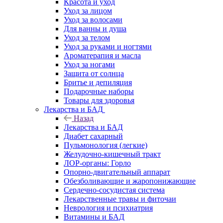
Красота и уход
Уход за лицом
Уход за волосами
Для ванны и душа
Уход за телом
Уход за руками и ногтями
Ароматерапия и масла
Уход за ногами
Защита от солнца
Бритье и депиляция
Подарочные наборы
Товары для здоровья
Лекарства и БАД
Назад
Лекарства и БАД
Диабет сахарный
Пульмонология (легкие)
Желудочно-кишечный тракт
ЛОР-органы: Горло
Опорно-двигательный аппарат
Обезболивающие и жаропонижающие
Сердечно-сосудистая система
Лекарственные травы и фиточаи
Неврология и психиатрия
Витамины и БАД