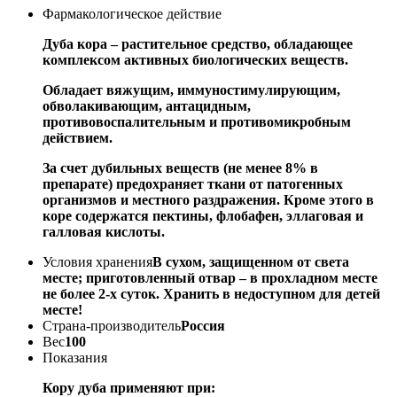
Фармакологическое действие
Дуба кора – растительное средство, обладающее
комплексом активных биологических веществ.
Обладает вяжущим, иммуностимулирующим,
обволакивающим, антацидным,
противовоспалительным и противомикробным
действием.
За счет дубильных веществ (не менее 8% в
препарате) предохраняет ткани от патогенных
организмов и местного раздражения. Кроме этого в
коре содержатся пектины, флобафен, эллаговая и
галловая кислоты.
Условия хранения
В сухом, защищенном от света
месте; приготовленный отвар – в прохладном месте
не более 2-х суток. Хранить в недоступном для детей
месте!
Страна-производитель
Россия
Вес
100
Показания
Кору дуба применяют при: