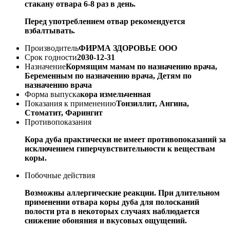
стакану отвара 6-8 раз в день.
Перед употреблением отвар рекомендуется
взбалтывать.
Производитель
ФИРМА ЗДОРОВЬЕ ООО
Срок годности
2030-12-31
Назначение
Кормящим мамам по назначению врача,
Беременным по назначению врача, Детям по
назначению врача
Форма выпуска
кора измельченная
Показания к применению
Тонзиллит, Ангина,
Стоматит, Фарингит
Противопоказания
Кора дуба практически не имеет противопоказаний за
исключением гиперчувствительности к веществам
коры.
Побочные действия
Возможны аллергические реакции. При длительном
применении отвара коры дуба для полосканий
полости рта в некоторых случаях наблюдается
снижение обоняния и вкусовых ощущений.