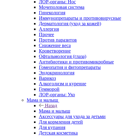
ЛОР-органы: Нос
Мочеполовая система
Гинекология
Иммунопрепараты и противовирусные
Дерматология (уход за кожей)
Аллергия
Прочее
Против паразитов
Снижение веса
Кроветворение
Офтальмология (глаза)
Антибиотики и противомикробные
Гомеопатия и фитопрепараты
Эндокринология
Варикоз
Алкоголизм и курение
Гемморой
ЛОР-органы: Ухо
Мама и малыш
Назад
Мама и малыш
Аксессуары для ухода за детьми
Для кормления детей
Для купания
Детская косметика