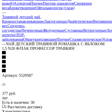
кожей)
Аллергия
Прочее
Против паразитов
Снижение
веса
Кроветворение
Офтальмология (глаза)
—
Травяной детский чай
Кровоостанавливающие
Лактогонные
Диабетические
Витаминн
вес
Сердечно-
сосудистые
Печеночные
Желудочные
Суставные
Ветрогонные
Ле
аппетит
ЛОР-
заболевания
Общеукрепляющие
Прочие
Спазмолитические
Успо
—
ЧАЙ ДЕТСКИЙ ТРАВЯНОЙ РОМАШКА С ЯБЛОКОМ
1,5 N20 Ф/ПАК ПРОФЕССОР ТРАВКИН
Артикул:
5529587
377
руб.
/шт
Есть в наличии: 30
Рассчитать доставку
Характеристики