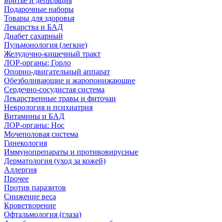
Бритье и депиляция
Подарочные наборы
Товары для здоровья
Лекарства и БАД
Диабет сахарный
Пульмонология (легкие)
Желудочно-кишечный тракт
ЛОР-органы: Горло
Опорно-двигательный аппарат
Обезболивающие и жаропонижающие
Сердечно-сосудистая система
Лекарственные травы и фиточаи
Неврология и психиатрия
Витамины и БАД
ЛОР-органы: Нос
Мочеполовая система
Гинекология
Иммунопрепараты и противовирусные
Дерматология (уход за кожей)
Аллергия
Прочее
Против паразитов
Снижение веса
Кроветворение
Офтальмология (глаза)