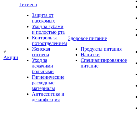
Гигиена
Защита от
насекомых
Уход за зубами
и полостью рта
Контроль за
Здоровое питание
потоотделением
Женская
Продукты питания
гигиена
Напитки
Акции
Уход за
Специализированное
лежачими
питание
больными
Гигиенические
расходные
материалы
Антисептика и
дезинфекция