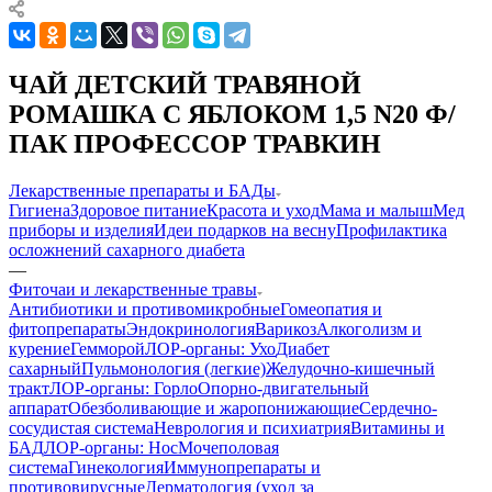
ЧАЙ ДЕТСКИЙ ТРАВЯНОЙ
РОМАШКА С ЯБЛОКОМ 1,5 N20 Ф/
ПАК ПРОФЕССОР ТРАВКИН
Лекарственные препараты и БАДы
Гигиена
Здоровое питание
Красота и уход
Мама и малыш
Мед
приборы и изделия
Идеи подарков на весну
Профилактика
осложнений сахарного диабета
—
Фиточаи и лекарственные травы
Антибиотики и противомикробные
Гомеопатия и
фитопрепараты
Эндокринология
Варикоз
Алкоголизм и
курение
Гемморой
ЛОР-органы: Ухо
Диабет
сахарный
Пульмонология (легкие)
Желудочно-кишечный
тракт
ЛОР-органы: Горло
Опорно-двигательный
аппарат
Обезболивающие и жаропонижающие
Сердечно-
сосудистая система
Неврология и психиатрия
Витамины и
БАД
ЛОР-органы: Нос
Мочеполовая
система
Гинекология
Иммунопрепараты и
противовирусные
Дерматология (уход за