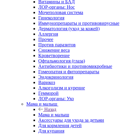
Витамины и БАД
ЛОР-органы: Нос
Мочеполовая система
Гинекология
Иммунопрепараты и противовирусные
Дерматология (уход за кожей)
Аллергия
Прочее
Против паразитов
Снижение веса
Кроветворение
Офтальмология (глаза)
Антибиотики и противомикробные
Гомеопатия и фитопрепараты
Эндокринология
Варикоз
Алкоголизм и курение
Гемморой
ЛОР-органы: Ухо
Мама и малыш
Назад
Мама и малыш
Аксессуары для ухода за детьми
Для кормления детей
Для купания