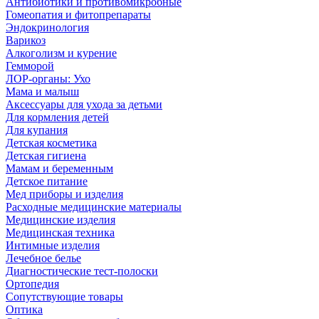
Антибиотики и противомикробные
Гомеопатия и фитопрепараты
Эндокринология
Варикоз
Алкоголизм и курение
Гемморой
ЛОР-органы: Ухо
Мама и малыш
Аксессуары для ухода за детьми
Для кормления детей
Для купания
Детская косметика
Детская гигиена
Мамам и беременным
Детское питание
Мед приборы и изделия
Расходные медицинские материалы
Медицинские изделия
Медицинская техника
Интимные изделия
Лечебное белье
Диагностические тест-полоски
Ортопедия
Сопутствующие товары
Оптика