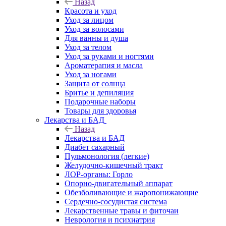
Назад
Красота и уход
Уход за лицом
Уход за волосами
Для ванны и душа
Уход за телом
Уход за руками и ногтями
Ароматерапия и масла
Уход за ногами
Защита от солнца
Бритье и депиляция
Подарочные наборы
Товары для здоровья
Лекарства и БАД
Назад
Лекарства и БАД
Диабет сахарный
Пульмонология (легкие)
Желудочно-кишечный тракт
ЛОР-органы: Горло
Опорно-двигательный аппарат
Обезболивающие и жаропонижающие
Сердечно-сосудистая система
Лекарственные травы и фиточаи
Неврология и психиатрия