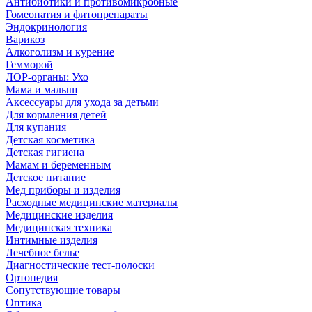
Антибиотики и противомикробные
Гомеопатия и фитопрепараты
Эндокринология
Варикоз
Алкоголизм и курение
Гемморой
ЛОР-органы: Ухо
Мама и малыш
Аксессуары для ухода за детьми
Для кормления детей
Для купания
Детская косметика
Детская гигиена
Мамам и беременным
Детское питание
Мед приборы и изделия
Расходные медицинские материалы
Медицинские изделия
Медицинская техника
Интимные изделия
Лечебное белье
Диагностические тест-полоски
Ортопедия
Сопутствующие товары
Оптика