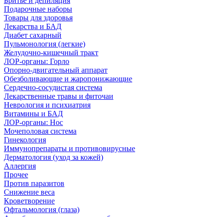
Бритье и депиляция
Подарочные наборы
Товары для здоровья
Лекарства и БАД
Диабет сахарный
Пульмонология (легкие)
Желудочно-кишечный тракт
ЛОР-органы: Горло
Опорно-двигательный аппарат
Обезболивающие и жаропонижающие
Сердечно-сосудистая система
Лекарственные травы и фиточаи
Неврология и психиатрия
Витамины и БАД
ЛОР-органы: Нос
Мочеполовая система
Гинекология
Иммунопрепараты и противовирусные
Дерматология (уход за кожей)
Аллергия
Прочее
Против паразитов
Снижение веса
Кроветворение
Офтальмология (глаза)