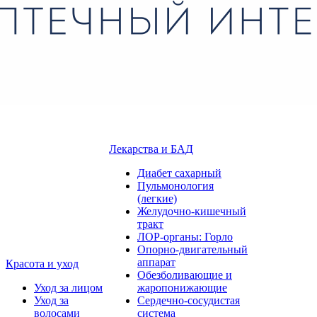
Лекарства и БАД
Диабет сахарный
Пульмонология
(легкие)
Желудочно-кишечный
тракт
ЛОР-органы: Горло
Опорно-двигательный
аппарат
Красота и уход
Обезболивающие и
Уход за лицом
жаропонижающие
Уход за
Сердечно-сосудистая
волосами
система