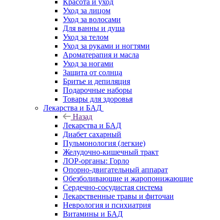
Красота и уход
Уход за лицом
Уход за волосами
Для ванны и душа
Уход за телом
Уход за руками и ногтями
Ароматерапия и масла
Уход за ногами
Защита от солнца
Бритье и депиляция
Подарочные наборы
Товары для здоровья
Лекарства и БАД
Назад
Лекарства и БАД
Диабет сахарный
Пульмонология (легкие)
Желудочно-кишечный тракт
ЛОР-органы: Горло
Опорно-двигательный аппарат
Обезболивающие и жаропонижающие
Сердечно-сосудистая система
Лекарственные травы и фиточаи
Неврология и психиатрия
Витамины и БАД