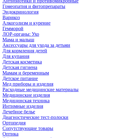
Антибиотики и противомикробные
Гомеопатия и фитопрепараты
Эндокринология
Варикоз
Алкоголизм и курение
Гемморой
ЛОР-органы: Ухо
Мама и малыш
Аксессуары для ухода за детьми
Для кормления детей
Для купания
Детская косметика
Детская гигиена
Мамам и беременным
Детское питание
Мед приборы и изделия
Расходные медицинские материалы
Медицинские изделия
Медицинская техника
Интимные изделия
Лечебное белье
Диагностические тест-полоски
Ортопедия
Сопутствующие товары
Оптика