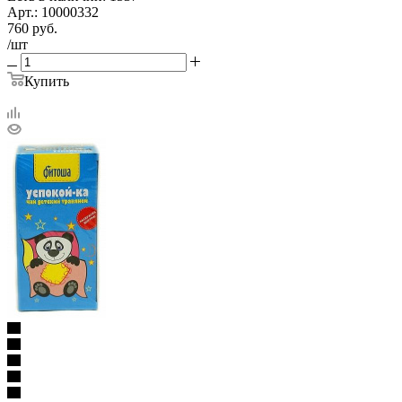
Арт.: 10000332
760
руб.
/шт
Купить