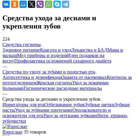
Средства ухода за деснами и
укрепления зубов
224
Средства гигиены
Здоровое питание
Красота и уход
Лекарства и БАД
Мама и
малыш
Мед приборы и изделия
Идеи подарков на
весну
Профилактика осложнений сахарного диабета
—
Средства по уходу за зубами и полостью рта
Антисептика и дезинфекция
Защита от насекомых
Контроль за
потоотделением
Женская гигиена
Уход за лежачими
больными
Гигиенические расходные материалы
—
Средства ухода за деснами и укрепления зубов
Ирригаторы для рта
Отбеливание зубов
Зубные щетки
Зубные
пасты
Уход за зубными протезами
Ополаскиватели и
освежители для рта
Уход за детскими зубками
Нити, ершики,
зубочистки
Взрослые
35 товаров