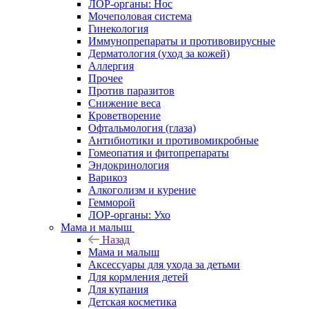
ЛОР-органы: Нос
Мочеполовая система
Гинекология
Иммунопрепараты и противовирусные
Дерматология (уход за кожей)
Аллергия
Прочее
Против паразитов
Снижение веса
Кроветворение
Офтальмология (глаза)
Антибиотики и противомикробные
Гомеопатия и фитопрепараты
Эндокринология
Варикоз
Алкоголизм и курение
Гемморой
ЛОР-органы: Ухо
Мама и малыш
Назад
Мама и малыш
Аксессуары для ухода за детьми
Для кормления детей
Для купания
Детская косметика