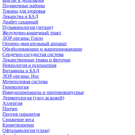
Бритье и депиляция
Подарочные наборы
Товары для здоровья
Лекарства и БАД
Диабет сахарный
Пульмонология (легкие)
Желудочно-кишечный тракт
ЛОР-органы: Горло
Опорно-двигательный аппарат
Обезболивающие и жаропонижающие
Сердечно-сосудистая система
Лекарственные травы и фиточаи
Неврология и психиатрия
Витамины и БАД
ЛОР-органы: Нос
Мочеполовая система
Гинекология
Иммунопрепараты и противовирусные
Дерматология (уход за кожей)
Аллергия
Прочее
Против паразитов
Снижение веса
Кроветворение
Офтальмология (глаза)