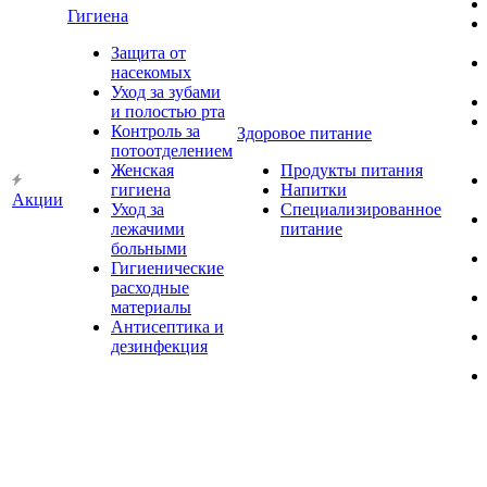
Гигиена
Защита от
насекомых
Уход за зубами
и полостью рта
Контроль за
Здоровое питание
потоотделением
Женская
Продукты питания
гигиена
Напитки
Акции
Уход за
Специализированное
лежачими
питание
больными
Гигиенические
расходные
материалы
Антисептика и
дезинфекция