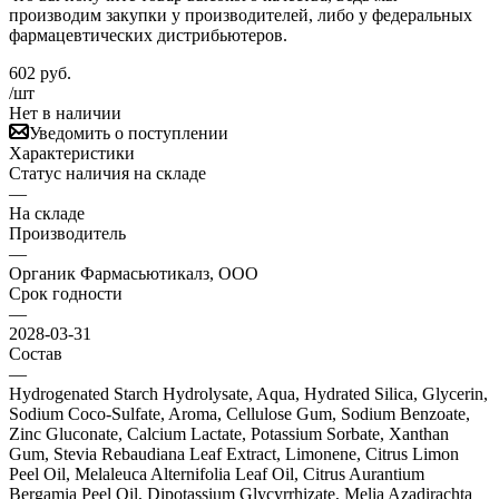
производим закупки у производителей, либо у федеральных
фармацевтических дистрибьютеров.
602
руб.
/шт
Нет в наличии
Уведомить о поступлении
Характеристики
Статус наличия на складе
—
На складе
Производитель
—
Органик Фармасьютикалз, ООО
Срок годности
—
2028-03-31
Состав
—
Hydrogenated Starch Hydrolysate, Aqua, Hydrated Silica, Glycerin,
Sodium Coco-Sulfate, Aroma, Cellulose Gum, Sodium Benzoate,
Zinc Gluconate, Calcium Lactate, Potassium Sorbate, Xanthan
Gum, Stevia Rebaudiana Leaf Extract, Limonene, Citrus Limon
Peel Oil, Melaleuca Alternifolia Leaf Oil, Citrus Aurantium
Bergamia Peel Oil, Dipotassium Glycyrrhizate, Melia Azadirachta