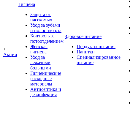
Гигиена
Защита от
насекомых
Уход за зубами
и полостью рта
Контроль за
Здоровое питание
потоотделением
Женская
Продукты питания
гигиена
Напитки
Акции
Уход за
Специализированное
лежачими
питание
больными
Гигиенические
расходные
материалы
Антисептика и
дезинфекция