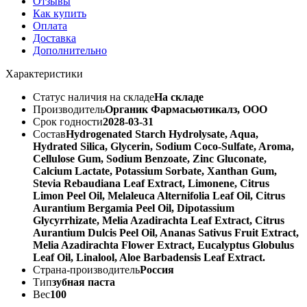
Отзывы
Как купить
Оплата
Доставка
Дополнительно
Характеристики
Статус наличия на складе
На складе
Производитель
Органик Фармасьютикалз, ООО
Срок годности
2028-03-31
Состав
Hydrogenated Starch Hydrolysate, Aqua,
Hydrated Silica, Glycerin, Sodium Coco-Sulfate, Aroma,
Cellulose Gum, Sodium Benzoate, Zinc Gluconate,
Calcium Lactate, Potassium Sorbate, Xanthan Gum,
Stevia Rebaudiana Leaf Extract, Limonene, Citrus
Limon Peel Oil, Melaleuca Alternifolia Leaf Oil, Citrus
Aurantium Bergamia Peel Oil, Dipotassium
Glycyrrhizate, Melia Azadirachta Leaf Extract, Citrus
Aurantium Dulcis Peel Oil, Ananas Sativus Fruit Extract,
Melia Azadirachta Flower Extract, Eucalyptus Globulus
Leaf Oil, Linalool, Aloe Barbadensis Leaf Extract.
Страна-производитель
Россия
Тип
зубная паста
Вес
100