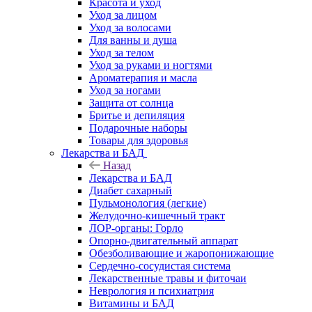
Красота и уход
Уход за лицом
Уход за волосами
Для ванны и душа
Уход за телом
Уход за руками и ногтями
Ароматерапия и масла
Уход за ногами
Защита от солнца
Бритье и депиляция
Подарочные наборы
Товары для здоровья
Лекарства и БАД
Назад
Лекарства и БАД
Диабет сахарный
Пульмонология (легкие)
Желудочно-кишечный тракт
ЛОР-органы: Горло
Опорно-двигательный аппарат
Обезболивающие и жаропонижающие
Сердечно-сосудистая система
Лекарственные травы и фиточаи
Неврология и психиатрия
Витамины и БАД