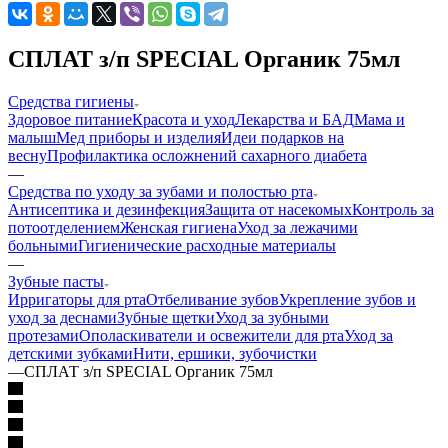
СПЛАТ з/п SPECIAL Органик 75мл
Средства гигиены
Здоровое питание
Красота и уход
Лекарства и БАД
Мама и
малыш
Мед приборы и изделия
Идеи подарков на
весну
Профилактика осложнений сахарного диабета
—
Средства по уходу за зубами и полостью рта
Антисептика и дезинфекция
Защита от насекомых
Контроль за
потоотделением
Женская гигиена
Уход за лежачими
больными
Гигиенические расходные материалы
—
Зубные пасты
Ирригаторы для рта
Отбеливание зубов
Укрепление зубов и
уход за деснами
Зубные щетки
Уход за зубными
протезами
Ополаскиватели и освежители для рта
Уход за
детскими зубками
Нити, ершики, зубочистки
—
СПЛАТ з/п SPECIAL Органик 75мл