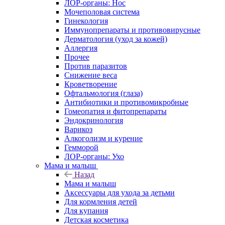
ЛОР-органы: Нос
Мочеполовая система
Гинекология
Иммунопрепараты и противовирусные
Дерматология (уход за кожей)
Аллергия
Прочее
Против паразитов
Снижение веса
Кроветворение
Офтальмология (глаза)
Антибиотики и противомикробные
Гомеопатия и фитопрепараты
Эндокринология
Варикоз
Алкоголизм и курение
Гемморой
ЛОР-органы: Ухо
Мама и малыш
Назад
Мама и малыш
Аксессуары для ухода за детьми
Для кормления детей
Для купания
Детская косметика