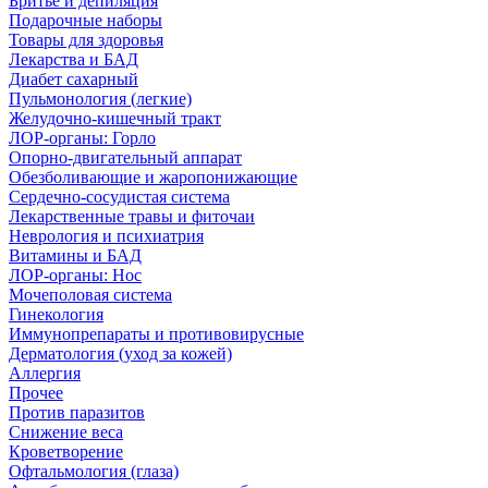
Бритье и депиляция
Подарочные наборы
Товары для здоровья
Лекарства и БАД
Диабет сахарный
Пульмонология (легкие)
Желудочно-кишечный тракт
ЛОР-органы: Горло
Опорно-двигательный аппарат
Обезболивающие и жаропонижающие
Сердечно-сосудистая система
Лекарственные травы и фиточаи
Неврология и психиатрия
Витамины и БАД
ЛОР-органы: Нос
Мочеполовая система
Гинекология
Иммунопрепараты и противовирусные
Дерматология (уход за кожей)
Аллергия
Прочее
Против паразитов
Снижение веса
Кроветворение
Офтальмология (глаза)