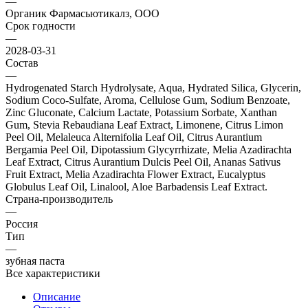
—
Органик Фармасьютикалз, ООО
Срок годности
—
2028-03-31
Состав
—
Hydrogenated Starch Hydrolysate, Aqua, Hydrated Silica, Glycerin,
Sodium Coco-Sulfate, Aroma, Cellulose Gum, Sodium Benzoate,
Zinc Gluconate, Calcium Lactate, Potassium Sorbate, Xanthan
Gum, Stevia Rebaudiana Leaf Extract, Limonene, Citrus Limon
Peel Oil, Melaleuca Alternifolia Leaf Oil, Citrus Aurantium
Bergamia Peel Oil, Dipotassium Glycyrrhizate, Melia Azadirachta
Leaf Extract, Citrus Aurantium Dulcis Peel Oil, Ananas Sativus
Fruit Extract, Melia Azadirachta Flower Extract, Eucalyptus
Globulus Leaf Oil, Linalool, Aloe Barbadensis Leaf Extract.
Страна-производитель
—
Россия
Тип
—
зубная паста
Все характеристики
Описание