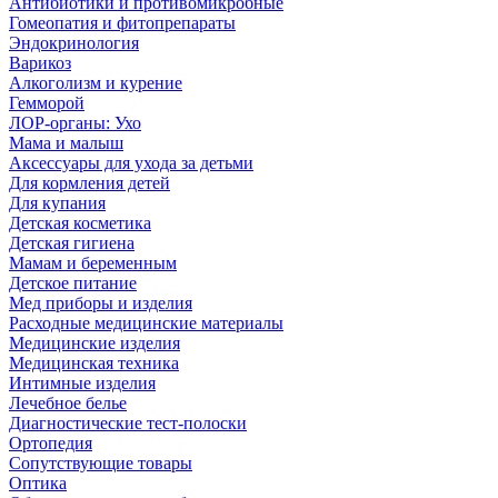
Антибиотики и противомикробные
Гомеопатия и фитопрепараты
Эндокринология
Варикоз
Алкоголизм и курение
Гемморой
ЛОР-органы: Ухо
Мама и малыш
Аксессуары для ухода за детьми
Для кормления детей
Для купания
Детская косметика
Детская гигиена
Мамам и беременным
Детское питание
Мед приборы и изделия
Расходные медицинские материалы
Медицинские изделия
Медицинская техника
Интимные изделия
Лечебное белье
Диагностические тест-полоски
Ортопедия
Сопутствующие товары
Оптика