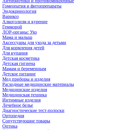
Антибиотики и противомикробные
Гомеопатия и фитопрепараты
Эндокринология
Варикоз
Алкоголизм и курение
Гемморой
ЛОР-органы: Ухо
Мама и малыш
Аксессуары для ухода за детьми
Для кормления детей
Для купания
Детская косметика
Детская гигиена
Мамам и беременным
Детское питание
Мед приборы и изделия
Расходные медицинские материалы
Медицинские изделия
Медицинская техника
Интимные изделия
Лечебное белье
Диагностические тест-полоски
Ортопедия
Сопутствующие товары
Оптика