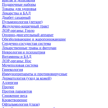
Бритье и депиляция
Подарочные наборы
Товары для здоровья
Лекарства и БАД
Диабет сахарный
Пульмонология (легкие)
Желудочно-кишечный тракт
ЛОР-органы: Горло
Опорно-двигательный аппарат
Обезболивающие и жаропонижающие
Сердечно-сосудистая система
Лекарственные травы и фиточаи
Неврология и психиатрия
Витамины и БАД
ЛОР-органы: Нос
Мочеполовая система
Гинекология
Иммунопрепараты и противовирусные
Дерматология (уход за кожей)
Аллергия
Прочее
Против паразитов
Снижение веса
Кроветворение
Офтальмология (глаза)