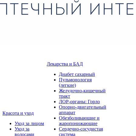
Лекарства и БАД
Диабет сахарный
Пульмонология
(легкие)
Желудочно-кишечный
тракт
ЛОР-органы: Горло
Опорно-двигательный
аппарат
Красота и уход
Обезболивающие и
Уход за лицом
жаропонижающие
Уход за
Сердечно-сосудистая
волосами
система