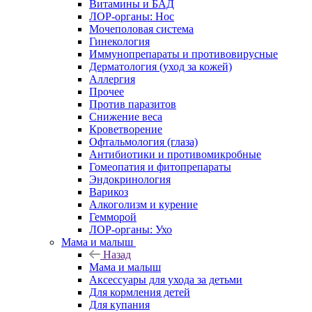
Витамины и БАД
ЛОР-органы: Нос
Мочеполовая система
Гинекология
Иммунопрепараты и противовирусные
Дерматология (уход за кожей)
Аллергия
Прочее
Против паразитов
Снижение веса
Кроветворение
Офтальмология (глаза)
Антибиотики и противомикробные
Гомеопатия и фитопрепараты
Эндокринология
Варикоз
Алкоголизм и курение
Гемморой
ЛОР-органы: Ухо
Мама и малыш
Назад
Мама и малыш
Аксессуары для ухода за детьми
Для кормления детей
Для купания