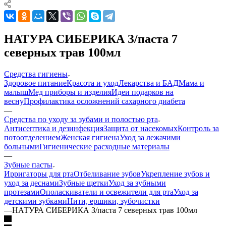
НАТУРА СИБЕРИКА З/паста 7
северных трав 100мл
Средства гигиены
Здоровое питание
Красота и уход
Лекарства и БАД
Мама и
малыш
Мед приборы и изделия
Идеи подарков на
весну
Профилактика осложнений сахарного диабета
—
Средства по уходу за зубами и полостью рта
Антисептика и дезинфекция
Защита от насекомых
Контроль за
потоотделением
Женская гигиена
Уход за лежачими
больными
Гигиенические расходные материалы
—
Зубные пасты
Ирригаторы для рта
Отбеливание зубов
Укрепление зубов и
уход за деснами
Зубные щетки
Уход за зубными
протезами
Ополаскиватели и освежители для рта
Уход за
детскими зубками
Нити, ершики, зубочистки
—
НАТУРА СИБЕРИКА З/паста 7 северных трав 100мл