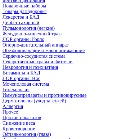
Бритье и депиляция
Подарочные наборы
Товары для здоровья
Лекарства и БАД
Диабет сахарный
Пульмонология (легкие)
Желудочно-кишечный тракт
ЛОР-органы: Горло
Опорно-двигательный аппарат
Обезболивающие и жаропонижающие
Сердечно-сосудистая система
Лекарственные травы и фиточаи
Неврология и психиатрия
Витамины и БАД
ЛОР-органы: Нос
Мочеполовая система
Гинекология
Иммунопрепараты и противовирусные
Дерматология (уход за кожей)
Аллергия
Прочее
Против паразитов
Снижение веса
Кроветворение
Офтальмология (глаза)