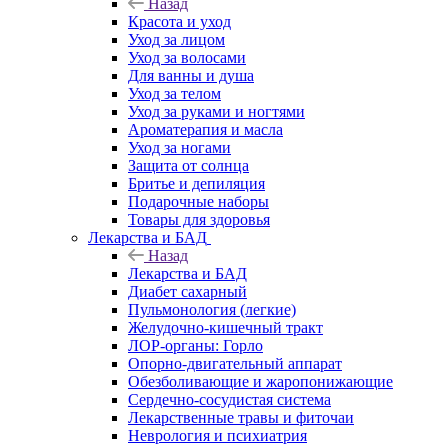
Назад
Красота и уход
Уход за лицом
Уход за волосами
Для ванны и душа
Уход за телом
Уход за руками и ногтями
Ароматерапия и масла
Уход за ногами
Защита от солнца
Бритье и депиляция
Подарочные наборы
Товары для здоровья
Лекарства и БАД
Назад
Лекарства и БАД
Диабет сахарный
Пульмонология (легкие)
Желудочно-кишечный тракт
ЛОР-органы: Горло
Опорно-двигательный аппарат
Обезболивающие и жаропонижающие
Сердечно-сосудистая система
Лекарственные травы и фиточаи
Неврология и психиатрия