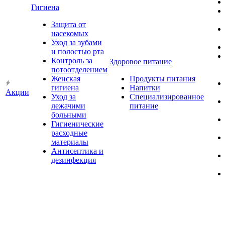
Гигиена
Защита от
насекомых
Уход за зубами
и полостью рта
Контроль за
Здоровое питание
потоотделением
Женская
Продукты питания
гигиена
Напитки
Акции
Уход за
Специализированное
лежачими
питание
больными
Гигиенические
расходные
материалы
Антисептика и
дезинфекция