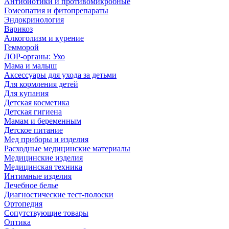
Антибиотики и противомикробные
Гомеопатия и фитопрепараты
Эндокринология
Варикоз
Алкоголизм и курение
Гемморой
ЛОР-органы: Ухо
Мама и малыш
Аксессуары для ухода за детьми
Для кормления детей
Для купания
Детская косметика
Детская гигиена
Мамам и беременным
Детское питание
Мед приборы и изделия
Расходные медицинские материалы
Медицинские изделия
Медицинская техника
Интимные изделия
Лечебное белье
Диагностические тест-полоски
Ортопедия
Сопутствующие товары
Оптика