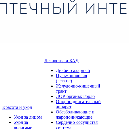
Лекарства и БАД
Диабет сахарный
Пульмонология
(легкие)
Желудочно-кишечный
тракт
ЛОР-органы: Горло
Опорно-двигательный
аппарат
Красота и уход
Обезболивающие и
Уход за лицом
жаропонижающие
Уход за
Сердечно-сосудистая
волосами
система