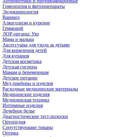
Антибиотики и противомикробные
Гомеопатия и фитопрепараты
Эндокринология
Варикоз
Алкоголизм и курение
Гемморой
ЛОР-органы: Ухо
Мама и малыш
Аксессуары для ухода за детьми
Для кормления детей
Для купания
Детская косметика
Детская гигиена
Мамам и беременным
Детское питание
Мед приборы и изделия
Расходные медицинские материалы
Медицинские изделия
Медицинская техника
Интимные изделия
Лечебное белье
Диагностические тест-полоски
Ортопедия
Сопутствующие товары
Оптика