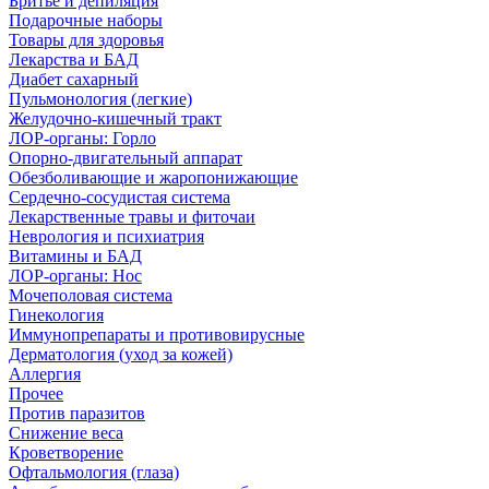
Бритье и депиляция
Подарочные наборы
Товары для здоровья
Лекарства и БАД
Диабет сахарный
Пульмонология (легкие)
Желудочно-кишечный тракт
ЛОР-органы: Горло
Опорно-двигательный аппарат
Обезболивающие и жаропонижающие
Сердечно-сосудистая система
Лекарственные травы и фиточаи
Неврология и психиатрия
Витамины и БАД
ЛОР-органы: Нос
Мочеполовая система
Гинекология
Иммунопрепараты и противовирусные
Дерматология (уход за кожей)
Аллергия
Прочее
Против паразитов
Снижение веса
Кроветворение
Офтальмология (глаза)