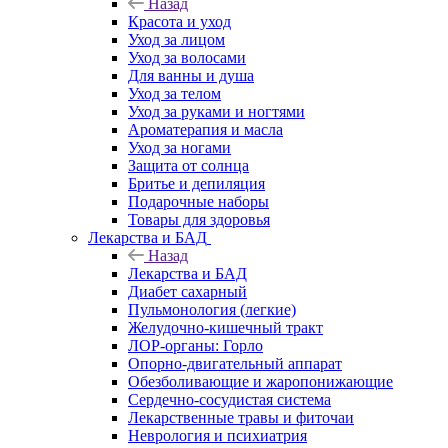
Назад
Красота и уход
Уход за лицом
Уход за волосами
Для ванны и душа
Уход за телом
Уход за руками и ногтями
Ароматерапия и масла
Уход за ногами
Защита от солнца
Бритье и депиляция
Подарочные наборы
Товары для здоровья
Лекарства и БАД
Назад
Лекарства и БАД
Диабет сахарный
Пульмонология (легкие)
Желудочно-кишечный тракт
ЛОР-органы: Горло
Опорно-двигательный аппарат
Обезболивающие и жаропонижающие
Сердечно-сосудистая система
Лекарственные травы и фиточаи
Неврология и психиатрия