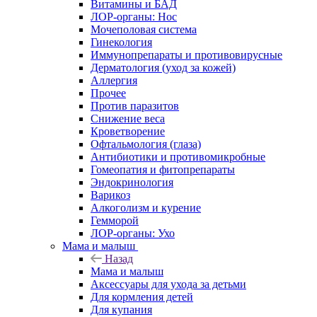
Витамины и БАД
ЛОР-органы: Нос
Мочеполовая система
Гинекология
Иммунопрепараты и противовирусные
Дерматология (уход за кожей)
Аллергия
Прочее
Против паразитов
Снижение веса
Кроветворение
Офтальмология (глаза)
Антибиотики и противомикробные
Гомеопатия и фитопрепараты
Эндокринология
Варикоз
Алкоголизм и курение
Гемморой
ЛОР-органы: Ухо
Мама и малыш
Назад
Мама и малыш
Аксессуары для ухода за детьми
Для кормления детей
Для купания