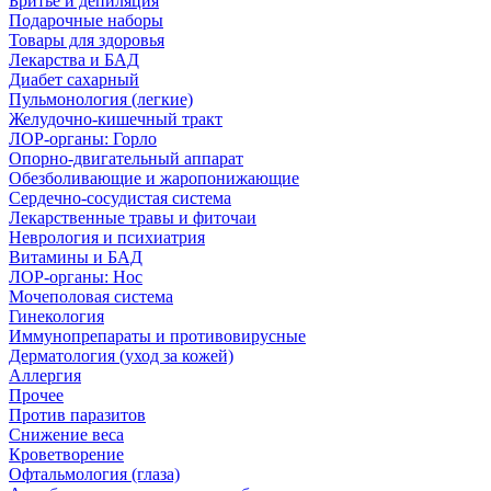
Бритье и депиляция
Подарочные наборы
Товары для здоровья
Лекарства и БАД
Диабет сахарный
Пульмонология (легкие)
Желудочно-кишечный тракт
ЛОР-органы: Горло
Опорно-двигательный аппарат
Обезболивающие и жаропонижающие
Сердечно-сосудистая система
Лекарственные травы и фиточаи
Неврология и психиатрия
Витамины и БАД
ЛОР-органы: Нос
Мочеполовая система
Гинекология
Иммунопрепараты и противовирусные
Дерматология (уход за кожей)
Аллергия
Прочее
Против паразитов
Снижение веса
Кроветворение
Офтальмология (глаза)