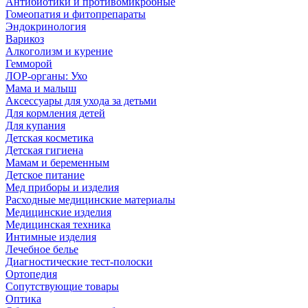
Антибиотики и противомикробные
Гомеопатия и фитопрепараты
Эндокринология
Варикоз
Алкоголизм и курение
Гемморой
ЛОР-органы: Ухо
Мама и малыш
Аксессуары для ухода за детьми
Для кормления детей
Для купания
Детская косметика
Детская гигиена
Мамам и беременным
Детское питание
Мед приборы и изделия
Расходные медицинские материалы
Медицинские изделия
Медицинская техника
Интимные изделия
Лечебное белье
Диагностические тест-полоски
Ортопедия
Сопутствующие товары
Оптика