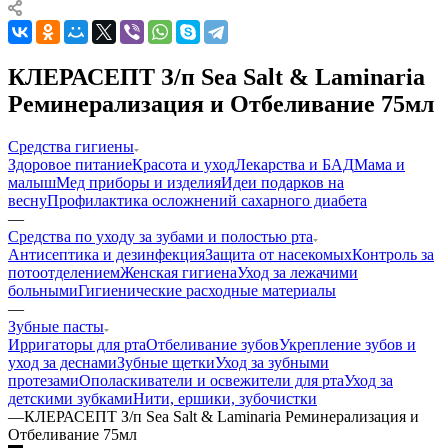
КЛЕРАСЕПТ З/п Sea Salt & Laminaria
Реминерализация и Отбеливание 75мл
Средства гигиены
Здоровое питание
Красота и уход
Лекарства и БАД
Мама и
малыш
Мед приборы и изделия
Идеи подарков на
весну
Профилактика осложнений сахарного диабета
—
Средства по уходу за зубами и полостью рта
Антисептика и дезинфекция
Защита от насекомых
Контроль за
потоотделением
Женская гигиена
Уход за лежачими
больными
Гигиенические расходные материалы
—
Зубные пасты
Ирригаторы для рта
Отбеливание зубов
Укрепление зубов и
уход за деснами
Зубные щетки
Уход за зубными
протезами
Ополаскиватели и освежители для рта
Уход за
детскими зубками
Нити, ершики, зубочистки
—
КЛЕРАСЕПТ З/п Sea Salt & Laminaria Реминерализация и
Отбеливание 75мл