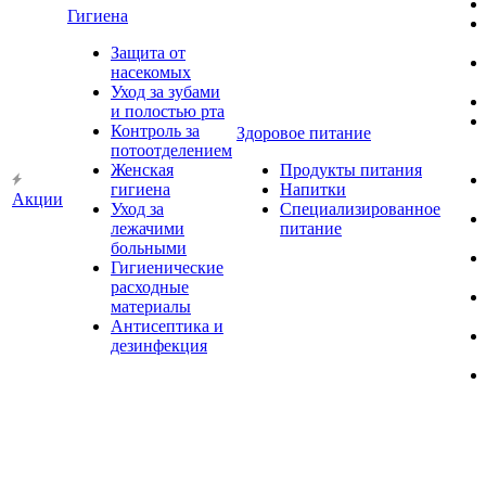
Гигиена
Защита от
насекомых
Уход за зубами
и полостью рта
Контроль за
Здоровое питание
потоотделением
Женская
Продукты питания
гигиена
Напитки
Акции
Уход за
Специализированное
лежачими
питание
больными
Гигиенические
расходные
материалы
Антисептика и
дезинфекция