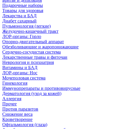
Бритье и депиляция
Подарочные наборы
Товары для здоровья
Лекарства и БАД
Диабет сахарный
Пульмонология (легкие)
Желудочно-кишечный тракт
ЛОР-органы: Горло
Опорно-двигательный аппарат
Обезболивающие и жаропонижающие
Сердечно-сосудистая система
Лекарственные травы и фиточаи
Неврология и психиатрия
Витамины и БАД
ЛОР-органы: Нос
Мочеполовая система
Гинекология
Иммунопрепараты и противовирусные
Дерматология (уход за кожей)
Аллергия
Прочее
Против паразитов
Снижение веса
Кроветворение
Офтальмология (глаза)