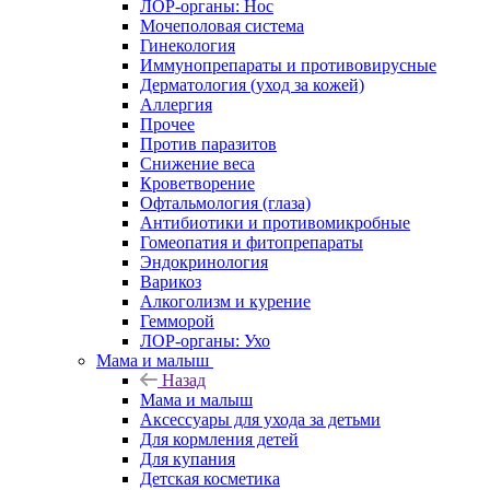
ЛОР-органы: Нос
Мочеполовая система
Гинекология
Иммунопрепараты и противовирусные
Дерматология (уход за кожей)
Аллергия
Прочее
Против паразитов
Снижение веса
Кроветворение
Офтальмология (глаза)
Антибиотики и противомикробные
Гомеопатия и фитопрепараты
Эндокринология
Варикоз
Алкоголизм и курение
Гемморой
ЛОР-органы: Ухо
Мама и малыш
Назад
Мама и малыш
Аксессуары для ухода за детьми
Для кормления детей
Для купания
Детская косметика