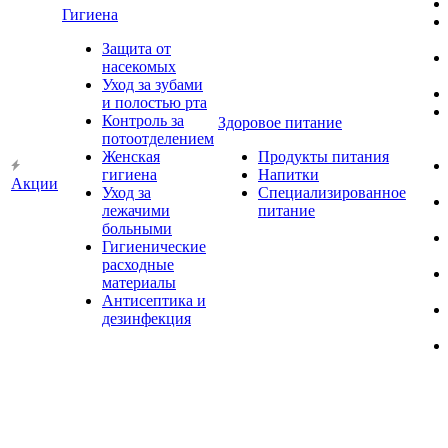
Гигиена
Защита от
насекомых
Уход за зубами
и полостью рта
Контроль за
Здоровое питание
потоотделением
Женская
Продукты питания
гигиена
Напитки
Акции
Уход за
Специализированное
лежачими
питание
больными
Гигиенические
расходные
материалы
Антисептика и
дезинфекция