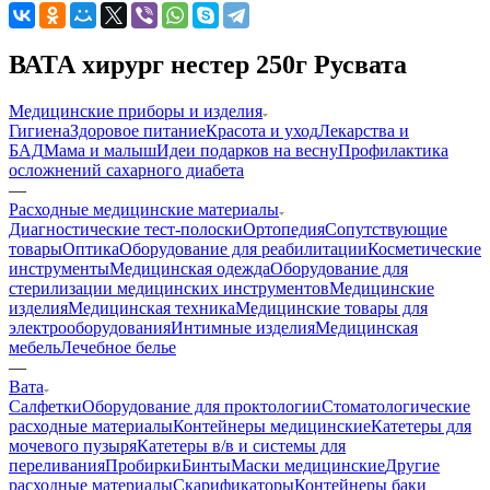
ВАТА хирург нестер 250г Русвата
Медицинские приборы и изделия
Гигиена
Здоровое питание
Красота и уход
Лекарства и
БАД
Мама и малыш
Идеи подарков на весну
Профилактика
осложнений сахарного диабета
—
Расходные медицинские материалы
Диагностические тест-полоски
Ортопедия
Сопутствующие
товары
Оптика
Оборудование для реабилитации
Косметические
инструменты
Медицинская одежда
Оборудование для
стерилизации медицинских инструментов
Медицинские
изделия
Медицинская техника
Медицинские товары для
электрооборудования
Интимные изделия
Медицинская
мебель
Лечебное белье
—
Вата
Салфетки
Оборудование для проктологии
Стоматологические
расходные материалы
Контейнеры медицинские
Катетеры для
мочевого пузыря
Катетеры в/в и системы для
переливания
Пробирки
Бинты
Маски медицинские
Другие
расходные материалы
Скарификаторы
Контейнеры баки