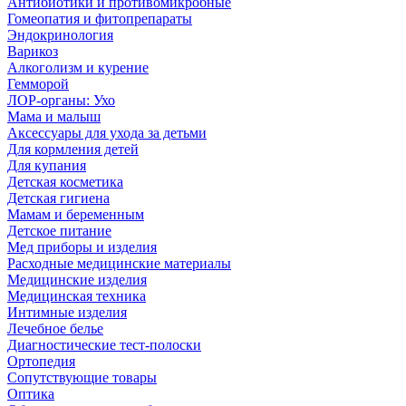
Антибиотики и противомикробные
Гомеопатия и фитопрепараты
Эндокринология
Варикоз
Алкоголизм и курение
Гемморой
ЛОР-органы: Ухо
Мама и малыш
Аксессуары для ухода за детьми
Для кормления детей
Для купания
Детская косметика
Детская гигиена
Мамам и беременным
Детское питание
Мед приборы и изделия
Расходные медицинские материалы
Медицинские изделия
Медицинская техника
Интимные изделия
Лечебное белье
Диагностические тест-полоски
Ортопедия
Сопутствующие товары
Оптика