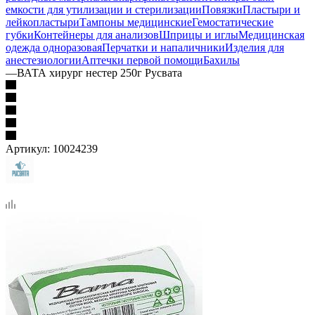
емкости для утилизации и стерилизации
Повязки
Пластыри и
лейкопластыри
Тампоны медицинские
Гемостатические
губки
Контейнеры для анализов
Шприцы и иглы
Медицинская
одежда одноразовая
Перчатки и напаличники
Изделия для
анестезиологии
Аптечки первой помощи
Бахилы
—
ВАТА хирург нестер 250г Русвата
Артикул:
10024239