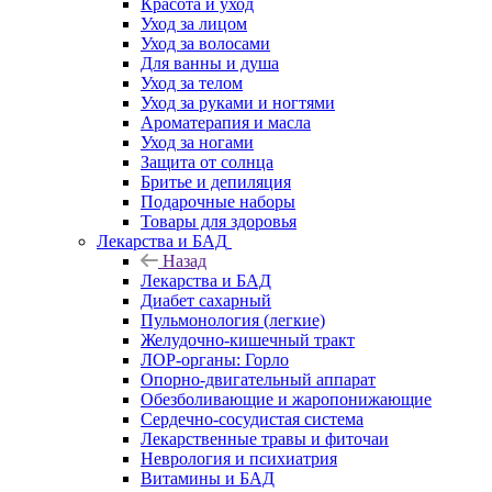
Красота и уход
Уход за лицом
Уход за волосами
Для ванны и душа
Уход за телом
Уход за руками и ногтями
Ароматерапия и масла
Уход за ногами
Защита от солнца
Бритье и депиляция
Подарочные наборы
Товары для здоровья
Лекарства и БАД
Назад
Лекарства и БАД
Диабет сахарный
Пульмонология (легкие)
Желудочно-кишечный тракт
ЛОР-органы: Горло
Опорно-двигательный аппарат
Обезболивающие и жаропонижающие
Сердечно-сосудистая система
Лекарственные травы и фиточаи
Неврология и психиатрия
Витамины и БАД