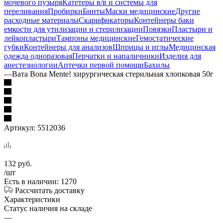
мочевого пузыря
Катетеры в/в и системы для
переливания
Пробирки
Бинты
Маски медицинские
Другие
расходные материалы
Скарификаторы
Контейнеры баки
емкости для утилизации и стерилизации
Повязки
Пластыри и
лейкопластыри
Тампоны медицинские
Гемостатические
губки
Контейнеры для анализов
Шприцы и иглы
Медицинская
одежда одноразовая
Перчатки и напаличники
Изделия для
анестезиологии
Аптечки первой помощи
Бахилы
—
Вата Bona Mente! хирургическая стерильная хлопковая 50г
Артикул:
5512036
132
руб.
/шт
Есть в наличии: 1270
Рассчитать доставку
Характеристики
Статус наличия на складе
—