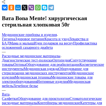
Вата Bona Mente! хирургическая
стерильная хлопковая 50г
Медицинские приборы и изделия
Гигиена
Здоровое питание
Красота и уход
Лекарства и
БАД
Мама и малыш
Идеи подарков на весну
Профилактика
осложнений сахарного диабета
—
Расходные медицинские материалы
Диагностические тест-полоски
Ортопедия
Сопутствующие
товары
Оптика
Оборудование для реабилитации
Косметические
инструменты
Медицинская одежда
Оборудование для
стерилизации медицинских инструментов
Медицинские
изделия
Медицинская техника
Медицинские товары для
электрооборудования
Интимные изделия
Медицинская
мебель
Лечебное белье
—
Вата
Салфетки
Оборудование для проктологии
Стоматологические
расходные материалы
Контейнеры медицинские
Катетеры для