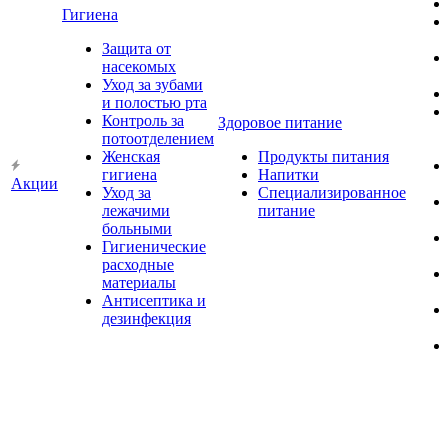
Гигиена
Защита от
насекомых
Уход за зубами
и полостью рта
Контроль за
Здоровое питание
потоотделением
Женская
Продукты питания
гигиена
Напитки
Акции
Уход за
Специализированное
лежачими
питание
больными
Гигиенические
расходные
материалы
Антисептика и
дезинфекция