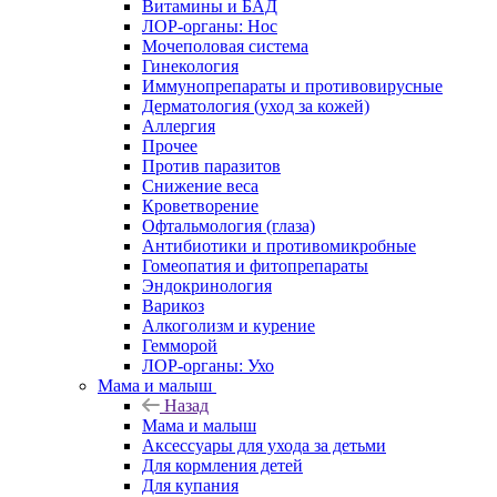
Витамины и БАД
ЛОР-органы: Нос
Мочеполовая система
Гинекология
Иммунопрепараты и противовирусные
Дерматология (уход за кожей)
Аллергия
Прочее
Против паразитов
Снижение веса
Кроветворение
Офтальмология (глаза)
Антибиотики и противомикробные
Гомеопатия и фитопрепараты
Эндокринология
Варикоз
Алкоголизм и курение
Гемморой
ЛОР-органы: Ухо
Мама и малыш
Назад
Мама и малыш
Аксессуары для ухода за детьми
Для кормления детей
Для купания