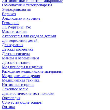
Антибиотики и противомикробные
Гомеопатия и фитопрепараты
Эндокринология
Варикоз
Алкоголизм и курение
Гемморой
ЛОР-органы: Ухо
Мама и малыш
Аксессуары для ухода за детьми
Для кормления детей
Для купания
Детская косметика
Детская гигиена
Мамам и беременным
Детское питание
Мед приборы и изделия
Расходные медицинские материалы
Медицинские изделия
Медицинская техника
Интимные изделия
Лечебное белье
Диагностические тест-полоски
Ортопедия
Сопутствующие товары
Оптика