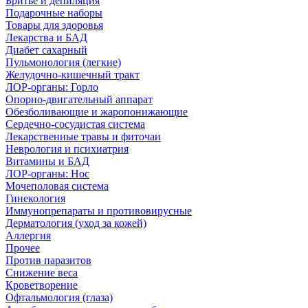
Бритье и депиляция
Подарочные наборы
Товары для здоровья
Лекарства и БАД
Диабет сахарный
Пульмонология (легкие)
Желудочно-кишечный тракт
ЛОР-органы: Горло
Опорно-двигательный аппарат
Обезболивающие и жаропонижающие
Сердечно-сосудистая система
Лекарственные травы и фиточаи
Неврология и психиатрия
Витамины и БАД
ЛОР-органы: Нос
Мочеполовая система
Гинекология
Иммунопрепараты и противовирусные
Дерматология (уход за кожей)
Аллергия
Прочее
Против паразитов
Снижение веса
Кроветворение
Офтальмология (глаза)