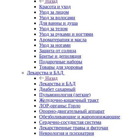
Назад
Красота и уход
Уход за лицом
Уход за волосами
Для ванны и душа
Уход за телом
Уход за руками и ногтями
Ароматерапия и масла
Уход за ногами
Защита от солнца
Бритье и депиляция
Подарочные наборы
Товары для здоровья
Лекарства и БАД
Назад
Лекарства и БАД
Диабет сахарный
Пульмонология (легкие)
Желудочно-кишечный тракт
ЛОР-органы: Горло
Опорно-двигательный аппарат
Обезболивающие и жаропонижающие
Сердечно-сосудистая система
Лекарственные травы и фиточаи
Неврология и психиатрия