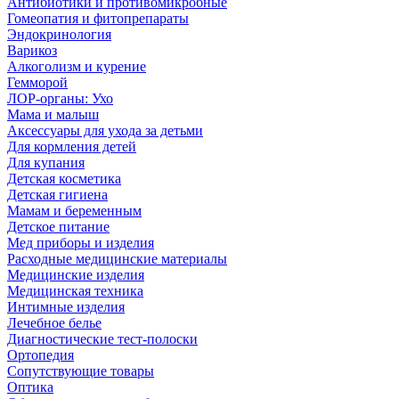
Антибиотики и противомикробные
Гомеопатия и фитопрепараты
Эндокринология
Варикоз
Алкоголизм и курение
Гемморой
ЛОР-органы: Ухо
Мама и малыш
Аксессуары для ухода за детьми
Для кормления детей
Для купания
Детская косметика
Детская гигиена
Мамам и беременным
Детское питание
Мед приборы и изделия
Расходные медицинские материалы
Медицинские изделия
Медицинская техника
Интимные изделия
Лечебное белье
Диагностические тест-полоски
Ортопедия
Сопутствующие товары
Оптика