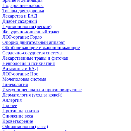
Бритье и депиляция
Подарочные наборы
Товары для здоровья
Лекарства и БАД
Диабет сахарный
Пульмонология (легкие)
Желудочно-кишечный тракт
ЛОР-органы: Горло
Опорно-двигательный аппарат
Обезболивающие и жаропонижающие
Сердечно-сосудистая система
Лекарственные травы и фиточаи
Неврология и психиатрия
Витамины и БАД
ЛОР-органы: Нос
Мочеполовая система
Гинекология
Иммунопрепараты и противовирусные
Дерматология (уход за кожей)
Аллергия
Прочее
Против паразитов
Снижение веса
Кроветворение
Офтальмология (глаза)