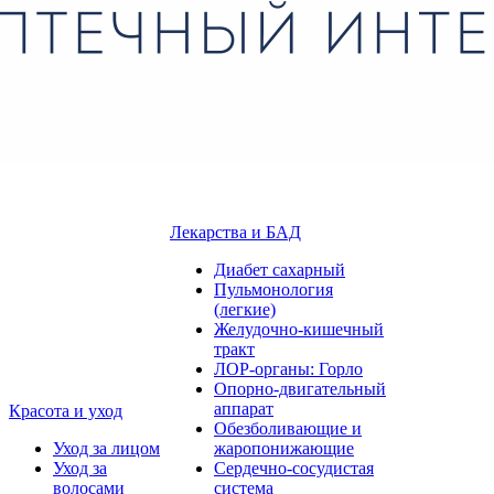
Лекарства и БАД
Диабет сахарный
Пульмонология
(легкие)
Желудочно-кишечный
тракт
ЛОР-органы: Горло
Опорно-двигательный
аппарат
Красота и уход
Обезболивающие и
Уход за лицом
жаропонижающие
Уход за
Сердечно-сосудистая
волосами
система