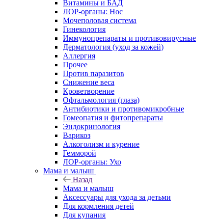
Витамины и БАД
ЛОР-органы: Нос
Мочеполовая система
Гинекология
Иммунопрепараты и противовирусные
Дерматология (уход за кожей)
Аллергия
Прочее
Против паразитов
Снижение веса
Кроветворение
Офтальмология (глаза)
Антибиотики и противомикробные
Гомеопатия и фитопрепараты
Эндокринология
Варикоз
Алкоголизм и курение
Гемморой
ЛОР-органы: Ухо
Мама и малыш
Назад
Мама и малыш
Аксессуары для ухода за детьми
Для кормления детей
Для купания