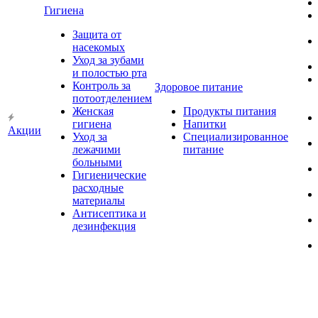
Гигиена
Защита от
насекомых
Уход за зубами
и полостью рта
Контроль за
Здоровое питание
потоотделением
Женская
Продукты питания
гигиена
Напитки
Акции
Уход за
Специализированное
лежачими
питание
больными
Гигиенические
расходные
материалы
Антисептика и
дезинфекция