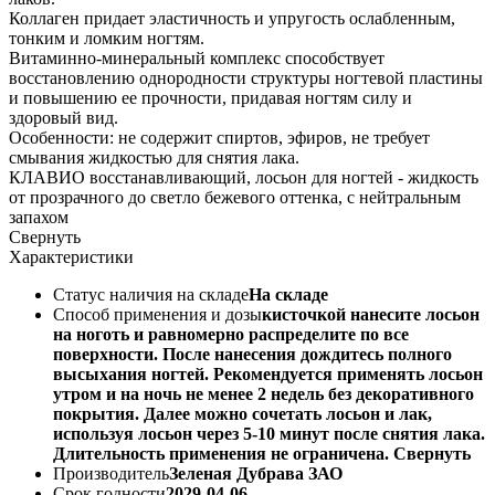
Коллаген придает эластичность и упругость ослабленным,
тонким и ломким ногтям.
Витаминно-минеральный комплекс способствует
восстановлению однородности структуры ногтевой пластины
и повышению ее прочности, придавая ногтям силу и
здоровый вид.
Особенности: не содержит спиртов, эфиров, не требует
смывания жидкостью для снятия лака.
КЛАВИО восстанавливающий, лосьон для ногтей - жидкость
от прозрачного до светло бежевого оттенка, с нейтральным
запахом
Свернуть
Характеристики
Статус наличия на складе
На складе
Способ применения и дозы
кисточкой нанесите лосьон
на ноготь и равномерно распределите по все
поверхности. После нанесения дождитесь полного
высыхания ногтей. Рекомендуется применять лосьон
утром и на ночь не менее 2 недель без декоративного
покрытия. Далее можно сочетать лосьон и лак,
используя лосьон через 5-10 минут после снятия лака.
Длительность применения не ограничена. Свернуть
Производитель
Зеленая Дубрава ЗАО
Срок годности
2029-04-06