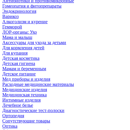
Антибиотики и противомикробные
Гомеопатия и фитопрепараты
Эндокринология
Варикоз
Алкоголизм и курение
Гемморой
ЛОР-органы: Ухо
Мама и малыш
Аксессуары для ухода за детьми
Для кормления детей
Для купания
Детская косметика
Детская гигиена
Мамам и беременным
Детское питание
Мед приборы и изделия
Расходные медицинские материалы
Медицинские изделия
Медицинская техника
Интимные изделия
Лечебное белье
Диагностические тест-полоски
Ортопедия
Сопутствующие товары
Оптика