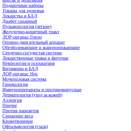
Бритье и депиляция
Подарочные наборы
Товары для здоровья
Лекарства и БАД
Диабет сахарный
Пульмонология (легкие)
Желудочно-кишечный тракт
ЛОР-органы: Горло
Опорно-двигательный аппарат
Обезболивающие и жаропонижающие
Сердечно-сосудистая система
Лекарственные травы и фиточаи
Неврология и психиатрия
Витамины и БАД
ЛОР-органы: Нос
Мочеполовая система
Гинекология
Иммунопрепараты и противовирусные
Дерматология (уход за кожей)
Аллергия
Прочее
Против паразитов
Снижение веса
Кроветворение
Офтальмология (глаза)