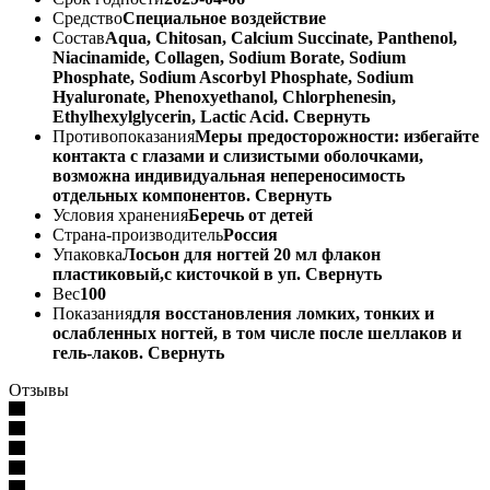
Средство
Специальное воздействие
Состав
Aqua, Сhitosan, Calcium Succinate, Panthenol,
Niacinamide, Collagen, Sodium Borate, Sodium
Phosphate, Sodium Ascorbyl Phosphate, Sodium
Hyaluronate, Phenoxyethanol, Chlorphenesin,
Ethylhexylglycerin, Lactic Acid. Свернуть
Противопоказания
Меры предосторожности: избегайте
контакта с глазами и слизистыми оболочками,
возможна индивидуальная непереносимость
отдельных компонентов. Свернуть
Условия хранения
Беречь от детей
Страна-производитель
Россия
Упаковка
Лосьон для ногтей 20 мл флакон
пластиковый,с кисточкой в уп. Свернуть
Вес
100
Показания
для восстановления ломких, тонких и
ослабленных ногтей, в том числе после шеллаков и
гель-лаков. Свернуть
Отзывы