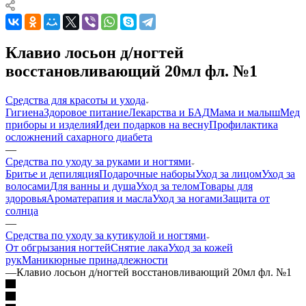
Клавио лосьон д/ногтей
восстановливающий 20мл фл. №1
Средства для красоты и ухода
Гигиена
Здоровое питание
Лекарства и БАД
Мама и малыш
Мед
приборы и изделия
Идеи подарков на весну
Профилактика
осложнений сахарного диабета
—
Средства по уходу за руками и ногтями
Бритье и депиляция
Подарочные наборы
Уход за лицом
Уход за
волосами
Для ванны и душа
Уход за телом
Товары для
здоровья
Ароматерапия и масла
Уход за ногами
Защита от
солнца
—
Средства по уходу за кутикулой и ногтями
От обгрызания ногтей
Снятие лака
Уход за кожей
рук
Маникюрные принадлежности
—
Клавио лосьон д/ногтей восстановливающий 20мл фл. №1