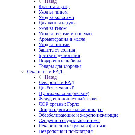
Назад
Красота и уход
Уход за лицом
Уход за волосами
Для ванны и душа
Уход за телом
Уход за руками и ногтями
Ароматерапия и масла
Уход за ногами
Защита от солнца
Бритье и депиляция
Подарочные наборы
Товары для здоровья
Лекарства и БАД
Назад
Лекарства и БАД
Диабет сахарный
Пульмонология (легкие)
Желудочно-кишечный тракт
ЛОР-органы: Горло
Опорно-двигательный аппарат
Обезболивающие и жаропонижающие
Сердечно-сосудистая система
Лекарственные травы и фиточаи
Неврология и психиатрия