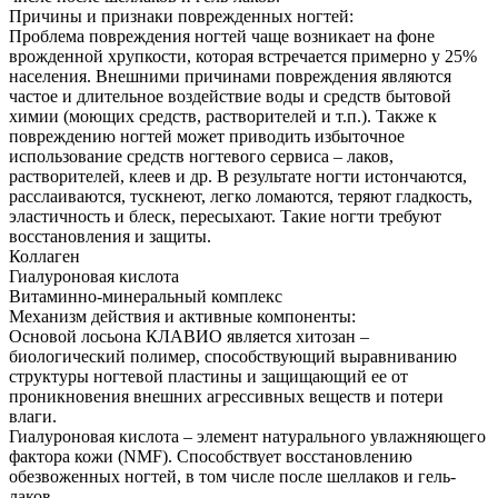
Причины и признаки поврежденных ногтей:
Проблема повреждения ногтей чаще возникает на фоне
врожденной хрупкости, которая встречается примерно у 25%
населения. Внешними причинами повреждения являются
частое и длительное воздействие воды и средств бытовой
химии (моющих средств, растворителей и т.п.). Также к
повреждению ногтей может приводить избыточное
использование средств ногтевого сервиса – лаков,
растворителей, клеев и др. В результате ногти истончаются,
расслаиваются, тускнеют, легко ломаются, теряют гладкость,
эластичность и блеск, пересыхают. Такие ногти требуют
восстановления и защиты.
Коллаген
Гиалуроновая кислота
Витаминно-минеральный комплекс
Механизм действия и активные компоненты:
Основой лосьона КЛАВИО является хитозан –
биологический полимер, способствующий выравниванию
структуры ногтевой пластины и защищающий ее от
проникновения внешних агрессивных веществ и потери
влаги.
Гиалуроновая кислота – элемент натурального увлажняющего
фактора кожи (NMF). Способствует восстановлению
обезвоженных ногтей, в том числе после шеллаков и гель-
лаков.