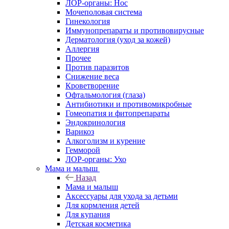
ЛОР-органы: Нос
Мочеполовая система
Гинекология
Иммунопрепараты и противовирусные
Дерматология (уход за кожей)
Аллергия
Прочее
Против паразитов
Снижение веса
Кроветворение
Офтальмология (глаза)
Антибиотики и противомикробные
Гомеопатия и фитопрепараты
Эндокринология
Варикоз
Алкоголизм и курение
Гемморой
ЛОР-органы: Ухо
Мама и малыш
Назад
Мама и малыш
Аксессуары для ухода за детьми
Для кормления детей
Для купания
Детская косметика