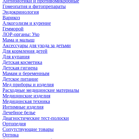
Антибиотики и противомикробные
Гомеопатия и фитопрепараты
Эндокринология
Варикоз
Алкоголизм и курение
Гемморой
ЛОР-органы: Ухо
Мама и малыш
Аксессуары для ухода за детьми
Для кормления детей
Для купания
Детская косметика
Детская гигиена
Мамам и беременным
Детское питание
Мед приборы и изделия
Расходные медицинские материалы
Медицинские изделия
Медицинская техника
Интимные изделия
Лечебное белье
Диагностические тест-полоски
Ортопедия
Сопутствующие товары
Оптика