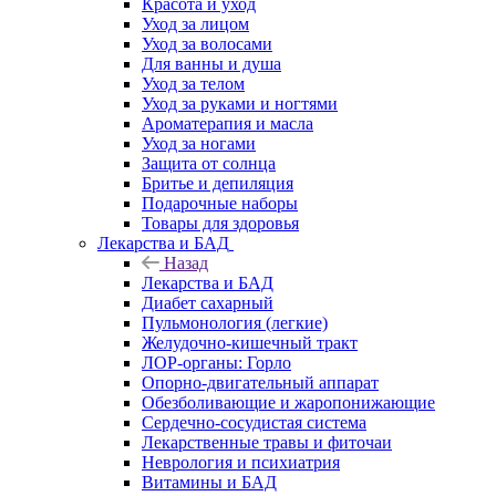
Красота и уход
Уход за лицом
Уход за волосами
Для ванны и душа
Уход за телом
Уход за руками и ногтями
Ароматерапия и масла
Уход за ногами
Защита от солнца
Бритье и депиляция
Подарочные наборы
Товары для здоровья
Лекарства и БАД
Назад
Лекарства и БАД
Диабет сахарный
Пульмонология (легкие)
Желудочно-кишечный тракт
ЛОР-органы: Горло
Опорно-двигательный аппарат
Обезболивающие и жаропонижающие
Сердечно-сосудистая система
Лекарственные травы и фиточаи
Неврология и психиатрия
Витамины и БАД