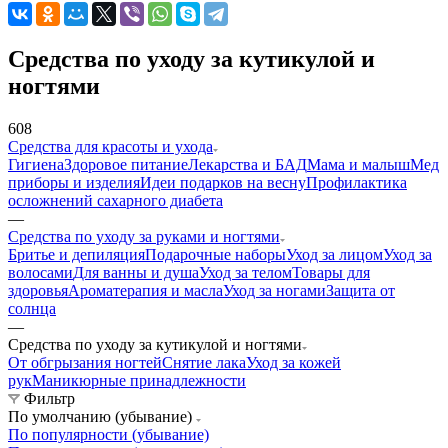
Средства по уходу за кутикулой и
ногтями
608
Средства для красоты и ухода
Гигиена
Здоровое питание
Лекарства и БАД
Мама и малыш
Мед
приборы и изделия
Идеи подарков на весну
Профилактика
осложнений сахарного диабета
—
Средства по уходу за руками и ногтями
Бритье и депиляция
Подарочные наборы
Уход за лицом
Уход за
волосами
Для ванны и душа
Уход за телом
Товары для
здоровья
Ароматерапия и масла
Уход за ногами
Защита от
солнца
—
Средства по уходу за кутикулой и ногтями
От обгрызания ногтей
Снятие лака
Уход за кожей
рук
Маникюрные принадлежности
Фильтр
По умолчанию (убывание)
По популярности (убывание)