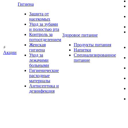
Гигиена
Защита от
насекомых
Уход за зубами
и полостью рта
Контроль за
Здоровое питание
потоотделением
Женская
Продукты питания
гигиена
Напитки
Акции
Уход за
Специализированное
лежачими
питание
больными
Гигиенические
расходные
материалы
Антисептика и
дезинфекция