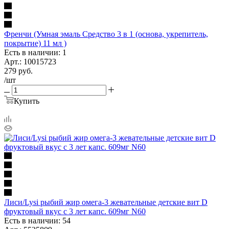
Френчи (Умная эмаль Средство 3 в 1 (основа, укрепитель,
покрытие) 11 мл )
Есть в наличии: 1
Арт.: 10015723
279
руб.
/шт
Купить
Лиси/Lysi рыбий жир омега-3 жевательные детские вит D
фруктовый вкус с 3 лет капс. 609мг N60
Есть в наличии: 54