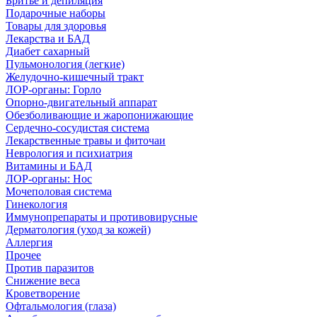
Бритье и депиляция
Подарочные наборы
Товары для здоровья
Лекарства и БАД
Диабет сахарный
Пульмонология (легкие)
Желудочно-кишечный тракт
ЛОР-органы: Горло
Опорно-двигательный аппарат
Обезболивающие и жаропонижающие
Сердечно-сосудистая система
Лекарственные травы и фиточаи
Неврология и психиатрия
Витамины и БАД
ЛОР-органы: Нос
Мочеполовая система
Гинекология
Иммунопрепараты и противовирусные
Дерматология (уход за кожей)
Аллергия
Прочее
Против паразитов
Снижение веса
Кроветворение
Офтальмология (глаза)