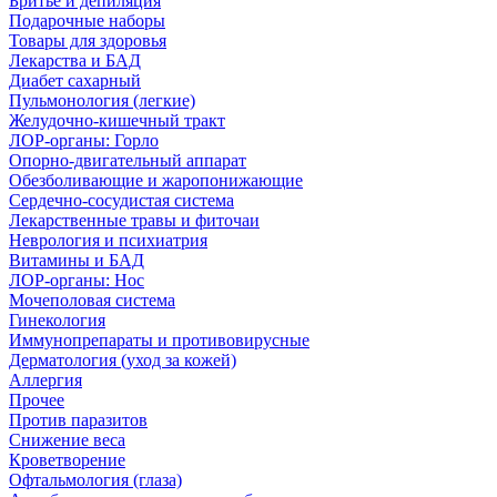
Бритье и депиляция
Подарочные наборы
Товары для здоровья
Лекарства и БАД
Диабет сахарный
Пульмонология (легкие)
Желудочно-кишечный тракт
ЛОР-органы: Горло
Опорно-двигательный аппарат
Обезболивающие и жаропонижающие
Сердечно-сосудистая система
Лекарственные травы и фиточаи
Неврология и психиатрия
Витамины и БАД
ЛОР-органы: Нос
Мочеполовая система
Гинекология
Иммунопрепараты и противовирусные
Дерматология (уход за кожей)
Аллергия
Прочее
Против паразитов
Снижение веса
Кроветворение
Офтальмология (глаза)