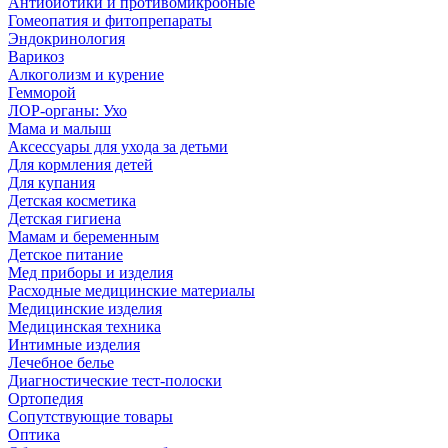
Антибиотики и противомикробные
Гомеопатия и фитопрепараты
Эндокринология
Варикоз
Алкоголизм и курение
Гемморой
ЛОР-органы: Ухо
Мама и малыш
Аксессуары для ухода за детьми
Для кормления детей
Для купания
Детская косметика
Детская гигиена
Мамам и беременным
Детское питание
Мед приборы и изделия
Расходные медицинские материалы
Медицинские изделия
Медицинская техника
Интимные изделия
Лечебное белье
Диагностические тест-полоски
Ортопедия
Сопутствующие товары
Оптика