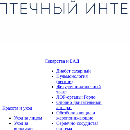
Лекарства и БАД
Диабет сахарный
Пульмонология
(легкие)
Желудочно-кишечный
тракт
ЛОР-органы: Горло
Опорно-двигательный
аппарат
Красота и уход
Обезболивающие и
Уход за лицом
жаропонижающие
Уход за
Сердечно-сосудистая
волосами
система