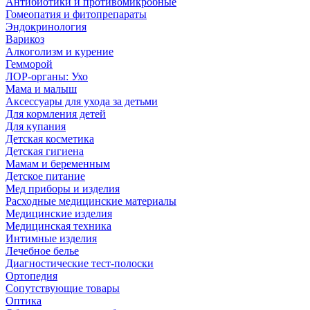
Антибиотики и противомикробные
Гомеопатия и фитопрепараты
Эндокринология
Варикоз
Алкоголизм и курение
Гемморой
ЛОР-органы: Ухо
Мама и малыш
Аксессуары для ухода за детьми
Для кормления детей
Для купания
Детская косметика
Детская гигиена
Мамам и беременным
Детское питание
Мед приборы и изделия
Расходные медицинские материалы
Медицинские изделия
Медицинская техника
Интимные изделия
Лечебное белье
Диагностические тест-полоски
Ортопедия
Сопутствующие товары
Оптика