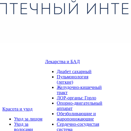
Лекарства и БАД
Диабет сахарный
Пульмонология
(легкие)
Желудочно-кишечный
тракт
ЛОР-органы: Горло
Опорно-двигательный
аппарат
Красота и уход
Обезболивающие и
Уход за лицом
жаропонижающие
Уход за
Сердечно-сосудистая
волосами
система