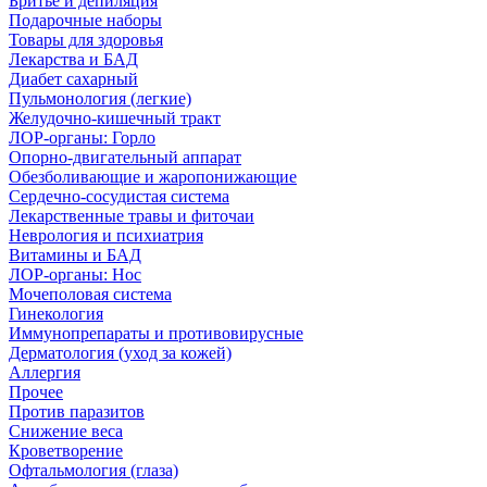
Бритье и депиляция
Подарочные наборы
Товары для здоровья
Лекарства и БАД
Диабет сахарный
Пульмонология (легкие)
Желудочно-кишечный тракт
ЛОР-органы: Горло
Опорно-двигательный аппарат
Обезболивающие и жаропонижающие
Сердечно-сосудистая система
Лекарственные травы и фиточаи
Неврология и психиатрия
Витамины и БАД
ЛОР-органы: Нос
Мочеполовая система
Гинекология
Иммунопрепараты и противовирусные
Дерматология (уход за кожей)
Аллергия
Прочее
Против паразитов
Снижение веса
Кроветворение
Офтальмология (глаза)