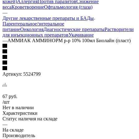
кожей)
Аллергия
Против паразитов
Снижение
веса
Кроветворение
Офтальмология (глаза)
—
Другие лекарственные препараты и БАДы
Парентеральное/энтеральное
питание
Онкология
Диагностические препараты
Растворители
для инъекционных препаратов
Укачивание
—
АММИАК АММИНОРМ р-р 10% 100мл Биолайн (пласт)
Артикул:
5524799
67
руб.
/шт
Нет в наличии
Характеристики
Статус наличия на складе
—
На складе
Производитель