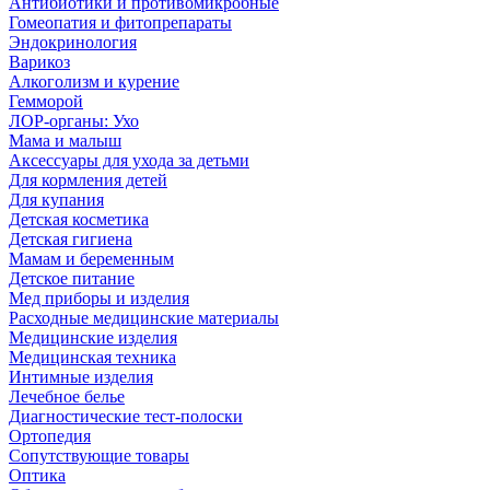
Антибиотики и противомикробные
Гомеопатия и фитопрепараты
Эндокринология
Варикоз
Алкоголизм и курение
Гемморой
ЛОР-органы: Ухо
Мама и малыш
Аксессуары для ухода за детьми
Для кормления детей
Для купания
Детская косметика
Детская гигиена
Мамам и беременным
Детское питание
Мед приборы и изделия
Расходные медицинские материалы
Медицинские изделия
Медицинская техника
Интимные изделия
Лечебное белье
Диагностические тест-полоски
Ортопедия
Сопутствующие товары
Оптика