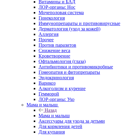
Витамины и БАД
ЛОР-органы: Нос
Мочеполовая система
Гинекология
Иммунопрепараты и противовирусные
Дерматология (уход за кожей)
Аллергия
Прочее
Против паразитов
Снижение веса
Кроветворение
Офтальмология (глаза)
Антибиотики и противомикробные
Гомеопатия и фитопрепараты
Эндокринология
Варикоз
Алкоголизм и курение
Гемморой
ЛОР-органы: Ухо
Мама и малыш
Назад
Мама и малыш
Аксессуары для ухода за детьми
Для кормления детей
Для купания