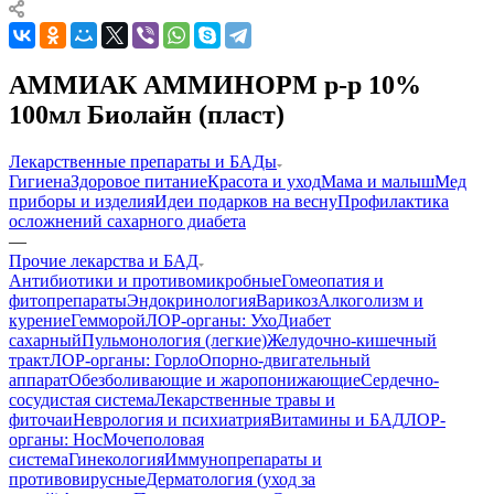
АММИАК АММИНОРМ р-р 10%
100мл Биолайн (пласт)
Лекарственные препараты и БАДы
Гигиена
Здоровое питание
Красота и уход
Мама и малыш
Мед
приборы и изделия
Идеи подарков на весну
Профилактика
осложнений сахарного диабета
—
Прочие лекарства и БАД
Антибиотики и противомикробные
Гомеопатия и
фитопрепараты
Эндокринология
Варикоз
Алкоголизм и
курение
Гемморой
ЛОР-органы: Ухо
Диабет
сахарный
Пульмонология (легкие)
Желудочно-кишечный
тракт
ЛОР-органы: Горло
Опорно-двигательный
аппарат
Обезболивающие и жаропонижающие
Сердечно-
сосудистая система
Лекарственные травы и
фиточаи
Неврология и психиатрия
Витамины и БАД
ЛОР-
органы: Нос
Мочеполовая
система
Гинекология
Иммунопрепараты и
противовирусные
Дерматология (уход за