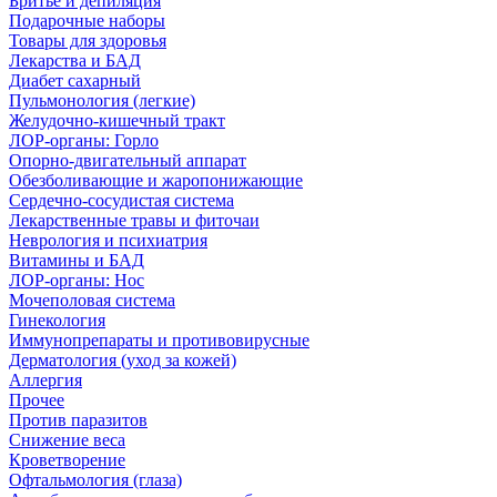
Бритье и депиляция
Подарочные наборы
Товары для здоровья
Лекарства и БАД
Диабет сахарный
Пульмонология (легкие)
Желудочно-кишечный тракт
ЛОР-органы: Горло
Опорно-двигательный аппарат
Обезболивающие и жаропонижающие
Сердечно-сосудистая система
Лекарственные травы и фиточаи
Неврология и психиатрия
Витамины и БАД
ЛОР-органы: Нос
Мочеполовая система
Гинекология
Иммунопрепараты и противовирусные
Дерматология (уход за кожей)
Аллергия
Прочее
Против паразитов
Снижение веса
Кроветворение
Офтальмология (глаза)