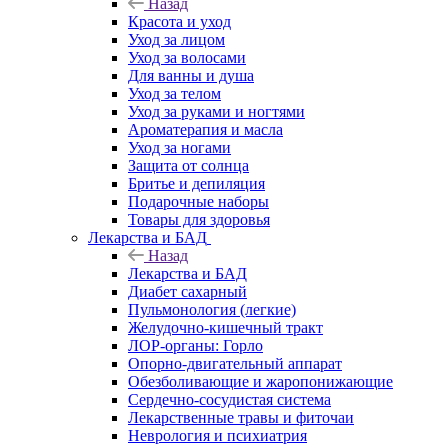
Назад
Красота и уход
Уход за лицом
Уход за волосами
Для ванны и душа
Уход за телом
Уход за руками и ногтями
Ароматерапия и масла
Уход за ногами
Защита от солнца
Бритье и депиляция
Подарочные наборы
Товары для здоровья
Лекарства и БАД
Назад
Лекарства и БАД
Диабет сахарный
Пульмонология (легкие)
Желудочно-кишечный тракт
ЛОР-органы: Горло
Опорно-двигательный аппарат
Обезболивающие и жаропонижающие
Сердечно-сосудистая система
Лекарственные травы и фиточаи
Неврология и психиатрия