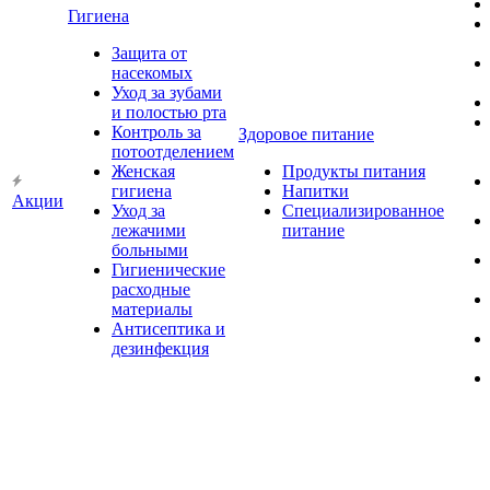
Гигиена
Защита от
насекомых
Уход за зубами
и полостью рта
Контроль за
Здоровое питание
потоотделением
Женская
Продукты питания
гигиена
Напитки
Акции
Уход за
Специализированное
лежачими
питание
больными
Гигиенические
расходные
материалы
Антисептика и
дезинфекция