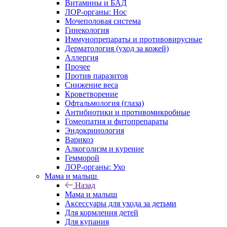
Витамины и БАД
ЛОР-органы: Нос
Мочеполовая система
Гинекология
Иммунопрепараты и противовирусные
Дерматология (уход за кожей)
Аллергия
Прочее
Против паразитов
Снижение веса
Кроветворение
Офтальмология (глаза)
Антибиотики и противомикробные
Гомеопатия и фитопрепараты
Эндокринология
Варикоз
Алкоголизм и курение
Гемморой
ЛОР-органы: Ухо
Мама и малыш
Назад
Мама и малыш
Аксессуары для ухода за детьми
Для кормления детей
Для купания