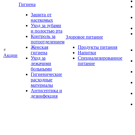
Гигиена
Защита от
насекомых
Уход за зубами
и полостью рта
Контроль за
Здоровое питание
потоотделением
Женская
Продукты питания
гигиена
Напитки
Акции
Уход за
Специализированное
лежачими
питание
больными
Гигиенические
расходные
материалы
Антисептика и
дезинфекция