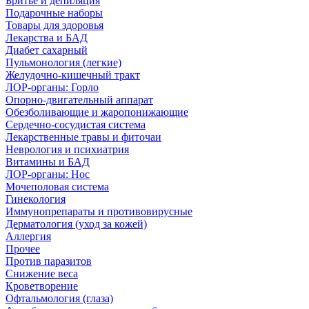
Бритье и депиляция
Подарочные наборы
Товары для здоровья
Лекарства и БАД
Диабет сахарный
Пульмонология (легкие)
Желудочно-кишечный тракт
ЛОР-органы: Горло
Опорно-двигательный аппарат
Обезболивающие и жаропонижающие
Сердечно-сосудистая система
Лекарственные травы и фиточаи
Неврология и психиатрия
Витамины и БАД
ЛОР-органы: Нос
Мочеполовая система
Гинекология
Иммунопрепараты и противовирусные
Дерматология (уход за кожей)
Аллергия
Прочее
Против паразитов
Снижение веса
Кроветворение
Офтальмология (глаза)