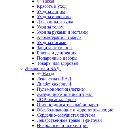
Назад
Красота и уход
Уход за лицом
Уход за волосами
Для ванны и душа
Уход за телом
Уход за руками и ногтями
Ароматерапия и масла
Уход за ногами
Защита от солнца
Бритье и депиляция
Подарочные наборы
Товары для здоровья
Лекарства и БАД
Назад
Лекарства и БАД
Диабет сахарный
Пульмонология (легкие)
Желудочно-кишечный тракт
ЛОР-органы: Горло
Опорно-двигательный аппарат
Обезболивающие и жаропонижающие
Сердечно-сосудистая система
Лекарственные травы и фиточаи
Неврология и психиатрия