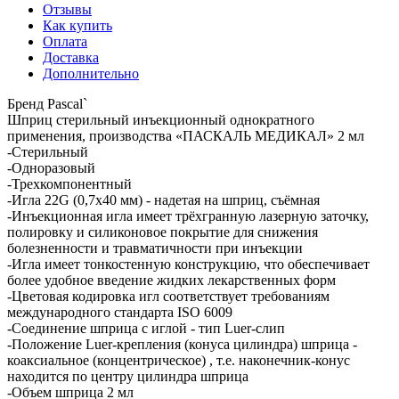
Отзывы
Как купить
Оплата
Доставка
Дополнительно
Бренд Pascal`
Шприц стерильный инъекционный однократного
применения, производства «ПАСКАЛЬ МЕДИКАЛ» 2 мл
-Стерильный
-Одноразовый
-Трехкомпонентный
-Игла 22G (0,7х40 мм) - надетая на шприц, съёмная
-Инъекционная игла имеет трёхгранную лазерную заточку,
полировку и силиконовое покрытие для снижения
болезненности и травматичности при инъекции
-Игла имеет тонкостенную конструкцию, что обеспечивает
более удобное введение жидких лекарственных форм
-Цветовая кодировка игл соответствует требованиям
международного стандарта ISO 6009
-Соединение шприца с иглой - тип Luer-слип
-Положение Luer-крепления (конуса цилиндра) шприца -
коаксиальное (концентрическое) , т.е. наконечник-конус
находится по центру цилиндра шприца
-Объем шприца 2 мл