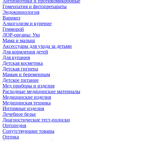
Антибиотики и противомикробные
Гомеопатия и фитопрепараты
Эндокринология
Варикоз
Алкоголизм и курение
Гемморой
ЛОР-органы: Ухо
Мама и малыш
Аксессуары для ухода за детьми
Для кормления детей
Для купания
Детская косметика
Детская гигиена
Мамам и беременным
Детское питание
Мед приборы и изделия
Расходные медицинские материалы
Медицинские изделия
Медицинская техника
Интимные изделия
Лечебное белье
Диагностические тест-полоски
Ортопедия
Сопутствующие товары
Оптика