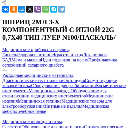
ШПРИЦ 2МЛ 3-Х
КОМПОНЕНТНЫЙ C ИГЛОЙ 22G
0,7X40 ТИП ЛУЕР N100/ПАСКАЛЬ/
Медицинские приборы и изделия
Гигиена
Здоровое питание
Красота и уход
Лекарства и
БАД
Мама и малыш
Идеи подарков на весну
Профилактика
осложнений сахарного диабета
—
Расходные медицинские материалы
Диагностические тест-полоски
Ортопедия
Сопутствующие
товары
Оптика
Оборудование для реабилитации
Косметические
инструменты
Медицинская одежда
Оборудование для
стерилизации медицинских инструментов
Медицинские
изделия
Медицинская техника
Медицинские товары для
электрооборудования
Интимные изделия
Медицинская
мебель
Лечебное белье
—
Медицинские шприцы и иглы
Салфетки
Оборудование для проктологии
Стоматологические