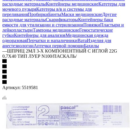
расходные материалы
Контейнеры медицинские
Катетеры для
мочевого пузыря
Катетеры в/в и системы для
переливания
Пробирки
Бинты
Маски медицинские
Другие
расходные материалы
Скарификаторы
Контейнеры баки
емкости для утилизации и стерилизации
Повязки
Пластыри и
лейкопластыри
Тампоны медицинские
Гемостатические
губки
Контейнеры для анализов
Медицинская одежда
одноразовая
Перчатки и напаличники
Вата
Изделия для
анестезиологии
Аптечки первой помощи
Бахилы
—
ШПРИЦ 2МЛ 3-Х КОМПОНЕНТНЫЙ C ИГЛОЙ 22G
0,7X40 ТИП ЛУЕР N100/ПАСКАЛЬ/
Артикул:
5519581