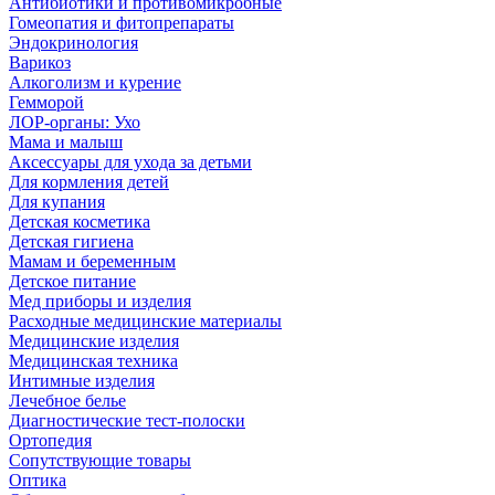
Антибиотики и противомикробные
Гомеопатия и фитопрепараты
Эндокринология
Варикоз
Алкоголизм и курение
Гемморой
ЛОР-органы: Ухо
Мама и малыш
Аксессуары для ухода за детьми
Для кормления детей
Для купания
Детская косметика
Детская гигиена
Мамам и беременным
Детское питание
Мед приборы и изделия
Расходные медицинские материалы
Медицинские изделия
Медицинская техника
Интимные изделия
Лечебное белье
Диагностические тест-полоски
Ортопедия
Сопутствующие товары
Оптика