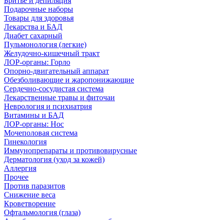
Бритье и депиляция
Подарочные наборы
Товары для здоровья
Лекарства и БАД
Диабет сахарный
Пульмонология (легкие)
Желудочно-кишечный тракт
ЛОР-органы: Горло
Опорно-двигательный аппарат
Обезболивающие и жаропонижающие
Сердечно-сосудистая система
Лекарственные травы и фиточаи
Неврология и психиатрия
Витамины и БАД
ЛОР-органы: Нос
Мочеполовая система
Гинекология
Иммунопрепараты и противовирусные
Дерматология (уход за кожей)
Аллергия
Прочее
Против паразитов
Снижение веса
Кроветворение
Офтальмология (глаза)