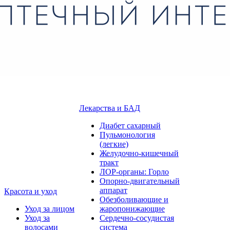
Лекарства и БАД
Диабет сахарный
Пульмонология
(легкие)
Желудочно-кишечный
тракт
ЛОР-органы: Горло
Опорно-двигательный
аппарат
Красота и уход
Обезболивающие и
Уход за лицом
жаропонижающие
Уход за
Сердечно-сосудистая
волосами
система