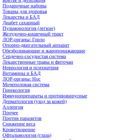
Бритье и депиляция
Подарочные наборы
Товары для здоровья
Лекарства и БАД
Диабет сахарный
Пульмонология (легкие)
Желудочно-кишечный тракт
ЛОР-органы: Горло
Опорно-двигательный аппарат
Обезболивающие и жаропонижающие
Сердечно-сосудистая система
Лекарственные травы и фиточаи
Неврология и психиатрия
Витамины и БАД
ЛОР-органы: Нос
Мочеполовая система
Гинекология
Иммунопрепараты и противовирусные
Дерматология (уход за кожей)
Аллергия
Прочее
Против паразитов
Снижение веса
Кроветворение
Офтальмология (глаза)