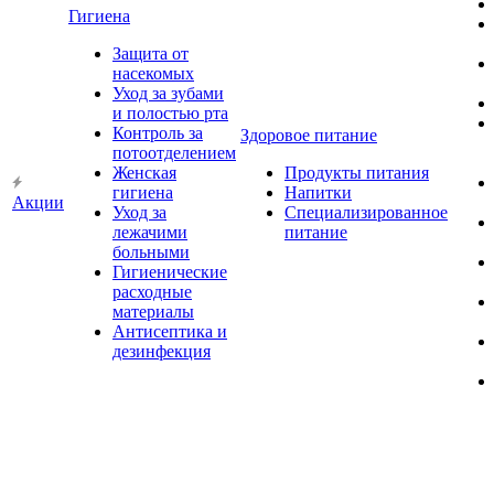
Гигиена
Защита от
насекомых
Уход за зубами
и полостью рта
Контроль за
Здоровое питание
потоотделением
Женская
Продукты питания
гигиена
Напитки
Акции
Уход за
Специализированное
лежачими
питание
больными
Гигиенические
расходные
материалы
Антисептика и
дезинфекция