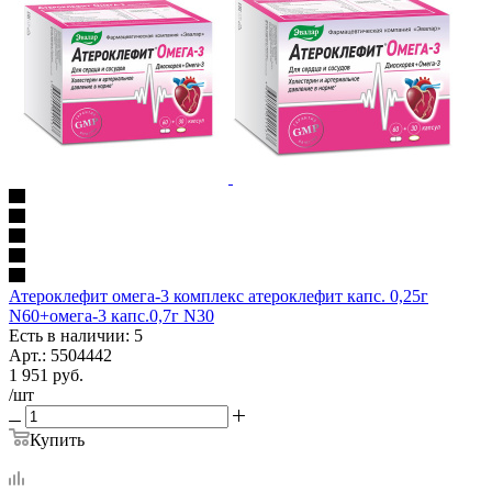
Атероклефит омега-3 комплекс атероклефит капс. 0,25г
N60+омега-3 капс.0,7г N30
Есть в наличии: 5
Арт.: 5504442
1 951
руб.
/шт
Купить