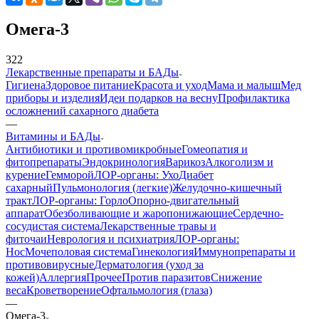
Омега-3
322
Лекарственные препараты и БАДы
Гигиена
Здоровое питание
Красота и уход
Мама и малыш
Мед
приборы и изделия
Идеи подарков на весну
Профилактика
осложнений сахарного диабета
—
Витамины и БАДы
Антибиотики и противомикробные
Гомеопатия и
фитопрепараты
Эндокринология
Варикоз
Алкоголизм и
курение
Гемморой
ЛОР-органы: Ухо
Диабет
сахарный
Пульмонология (легкие)
Желудочно-кишечный
тракт
ЛОР-органы: Горло
Опорно-двигательный
аппарат
Обезболивающие и жаропонижающие
Сердечно-
сосудистая система
Лекарственные травы и
фиточаи
Неврология и психиатрия
ЛОР-органы:
Нос
Мочеполовая система
Гинекология
Иммунопрепараты и
противовирусные
Дерматология (уход за
кожей)
Аллергия
Прочее
Против паразитов
Снижение
веса
Кроветворение
Офтальмология (глаза)
—
Омега-3