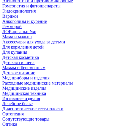
Антибиотики и противомикробные
Гомеопатия и фитопрепараты
Эндокринология
Варикоз
Алкоголизм и курение
Гемморой
ЛОР-органы: Ухо
Мама и малыш
Аксессуары для ухода за детьми
Для кормления детей
Для купания
Детская косметика
Детская гигиена
Мамам и беременным
Детское питание
Мед приборы и изделия
Расходные медицинские материалы
Медицинские изделия
Медицинская техника
Интимные изделия
Лечебное белье
Диагностические тест-полоски
Ортопедия
Сопутствующие товары
Оптика