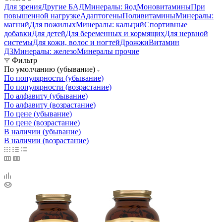
Для зрения
Другие БАД
Минералы: йод
Моновитамины
При
повышенной нагрузке
Адаптогены
Поливитамины
Минералы:
магний
Для пожилых
Минералы: кальций
Спортивные
добавки
Для детей
Для беременных и кормящих
Для нервной
системы
Для кожи, волос и ногтей
Дрожжи
Витамин
Д3
Минералы: железо
Минералы прочие
Фильтр
По умолчанию (убывание)
По популярности (убывание)
По популярности (возрастание)
По алфавиту (убывание)
По алфавиту (возрастание)
По цене (убывание)
По цене (возрастание)
В наличии (убывание)
В наличии (возрастание)