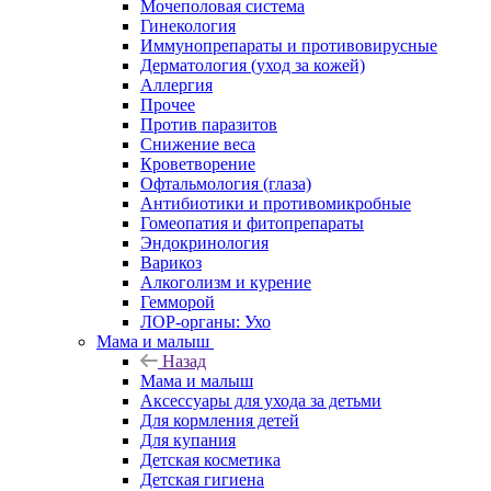
Мочеполовая система
Гинекология
Иммунопрепараты и противовирусные
Дерматология (уход за кожей)
Аллергия
Прочее
Против паразитов
Снижение веса
Кроветворение
Офтальмология (глаза)
Антибиотики и противомикробные
Гомеопатия и фитопрепараты
Эндокринология
Варикоз
Алкоголизм и курение
Гемморой
ЛОР-органы: Ухо
Мама и малыш
Назад
Мама и малыш
Аксессуары для ухода за детьми
Для кормления детей
Для купания
Детская косметика
Детская гигиена