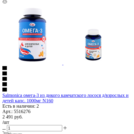
Salmoniсa омега-3 из дикого камчатского лосося д/взрослых и
детей капс. 1000мг N160
Есть в наличии: 2
Арт.: 5516276
2 491
руб.
/шт