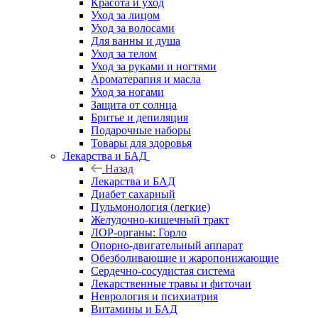
Красота и уход
Уход за лицом
Уход за волосами
Для ванны и душа
Уход за телом
Уход за руками и ногтями
Ароматерапия и масла
Уход за ногами
Защита от солнца
Бритье и депиляция
Подарочные наборы
Товары для здоровья
Лекарства и БАД
Назад
Лекарства и БАД
Диабет сахарный
Пульмонология (легкие)
Желудочно-кишечный тракт
ЛОР-органы: Горло
Опорно-двигательный аппарат
Обезболивающие и жаропонижающие
Сердечно-сосудистая система
Лекарственные травы и фиточаи
Неврология и психиатрия
Витамины и БАД