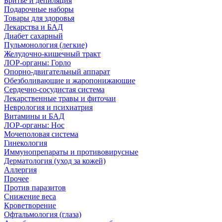
Бритье и депиляция
Подарочные наборы
Товары для здоровья
Лекарства и БАД
Диабет сахарный
Пульмонология (легкие)
Желудочно-кишечный тракт
ЛОР-органы: Горло
Опорно-двигательный аппарат
Обезболивающие и жаропонижающие
Сердечно-сосудистая система
Лекарственные травы и фиточаи
Неврология и психиатрия
Витамины и БАД
ЛОР-органы: Нос
Мочеполовая система
Гинекология
Иммунопрепараты и противовирусные
Дерматология (уход за кожей)
Аллергия
Прочее
Против паразитов
Снижение веса
Кроветворение
Офтальмология (глаза)