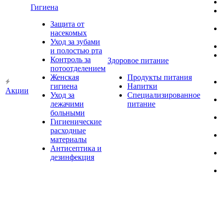
Гигиена
Защита от
насекомых
Уход за зубами
и полостью рта
Контроль за
Здоровое питание
потоотделением
Женская
Продукты питания
гигиена
Напитки
Акции
Уход за
Специализированное
лежачими
питание
больными
Гигиенические
расходные
материалы
Антисептика и
дезинфекция