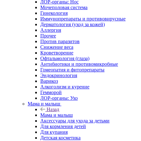
ЛОР-органы: Нос
Мочеполовая система
Гинекология
Иммунопрепараты и противовирусные
Дерматология (уход за кожей)
Аллергия
Прочее
Против паразитов
Снижение веса
Кроветворение
Офтальмология (глаза)
Антибиотики и противомикробные
Гомеопатия и фитопрепараты
Эндокринология
Варикоз
Алкоголизм и курение
Гемморой
ЛОР-органы: Ухо
Мама и малыш
Назад
Мама и малыш
Аксессуары для ухода за детьми
Для кормления детей
Для купания
Детская косметика