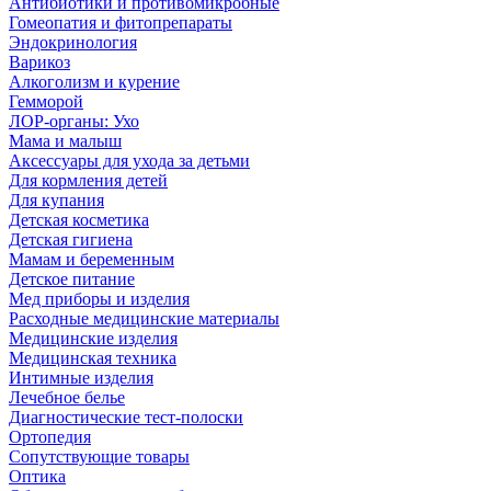
Антибиотики и противомикробные
Гомеопатия и фитопрепараты
Эндокринология
Варикоз
Алкоголизм и курение
Гемморой
ЛОР-органы: Ухо
Мама и малыш
Аксессуары для ухода за детьми
Для кормления детей
Для купания
Детская косметика
Детская гигиена
Мамам и беременным
Детское питание
Мед приборы и изделия
Расходные медицинские материалы
Медицинские изделия
Медицинская техника
Интимные изделия
Лечебное белье
Диагностические тест-полоски
Ортопедия
Сопутствующие товары
Оптика