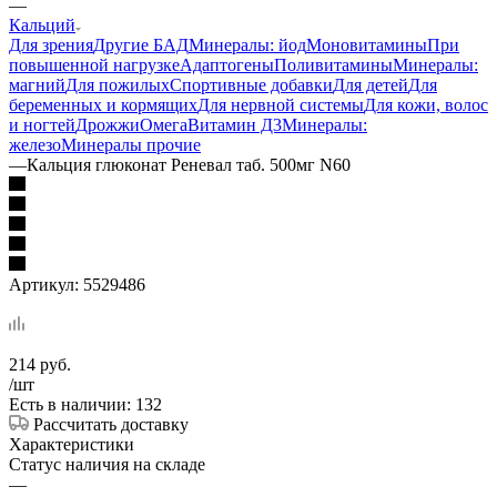
—
Кальций
Для зрения
Другие БАД
Минералы: йод
Моновитамины
При
повышенной нагрузке
Адаптогены
Поливитамины
Минералы:
магний
Для пожилых
Спортивные добавки
Для детей
Для
беременных и кормящих
Для нервной системы
Для кожи, волос
и ногтей
Дрожжи
Омега
Витамин Д3
Минералы:
железо
Минералы прочие
—
Кальция глюконат Реневал таб. 500мг N60
Артикул:
5529486
214
руб.
/шт
Есть в наличии: 132
Рассчитать доставку
Характеристики
Статус наличия на складе
—