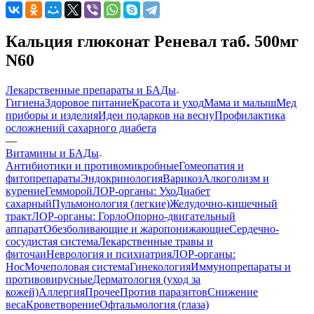
Кальция глюконат Реневал таб. 500мг
N60
Лекарственные препараты и БАДы
Гигиена
Здоровое питание
Красота и уход
Мама и малыш
Мед
приборы и изделия
Идеи подарков на весну
Профилактика
осложнений сахарного диабета
—
Витамины и БАДы
Антибиотики и противомикробные
Гомеопатия и
фитопрепараты
Эндокринология
Варикоз
Алкоголизм и
курение
Гемморой
ЛОР-органы: Ухо
Диабет
сахарный
Пульмонология (легкие)
Желудочно-кишечный
тракт
ЛОР-органы: Горло
Опорно-двигательный
аппарат
Обезболивающие и жаропонижающие
Сердечно-
сосудистая система
Лекарственные травы и
фиточаи
Неврология и психиатрия
ЛОР-органы:
Нос
Мочеполовая система
Гинекология
Иммунопрепараты и
противовирусные
Дерматология (уход за
кожей)
Аллергия
Прочее
Против паразитов
Снижение
веса
Кроветворение
Офтальмология (глаза)