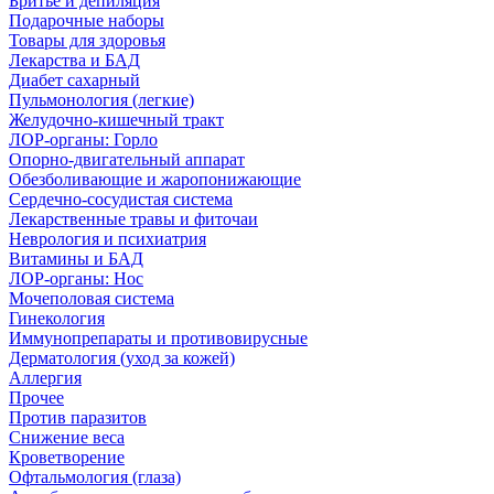
Бритье и депиляция
Подарочные наборы
Товары для здоровья
Лекарства и БАД
Диабет сахарный
Пульмонология (легкие)
Желудочно-кишечный тракт
ЛОР-органы: Горло
Опорно-двигательный аппарат
Обезболивающие и жаропонижающие
Сердечно-сосудистая система
Лекарственные травы и фиточаи
Неврология и психиатрия
Витамины и БАД
ЛОР-органы: Нос
Мочеполовая система
Гинекология
Иммунопрепараты и противовирусные
Дерматология (уход за кожей)
Аллергия
Прочее
Против паразитов
Снижение веса
Кроветворение
Офтальмология (глаза)