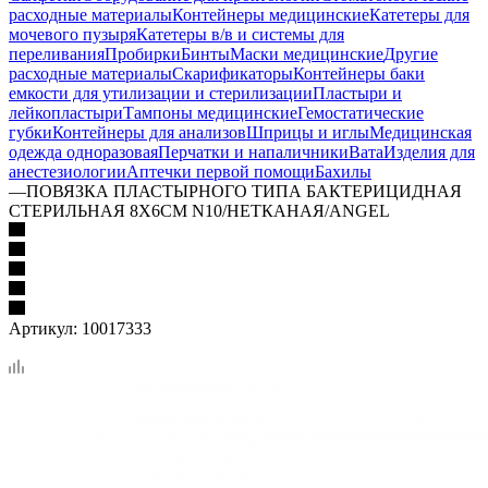
расходные материалы
Контейнеры медицинские
Катетеры для
мочевого пузыря
Катетеры в/в и системы для
переливания
Пробирки
Бинты
Маски медицинские
Другие
расходные материалы
Скарификаторы
Контейнеры баки
емкости для утилизации и стерилизации
Пластыри и
лейкопластыри
Тампоны медицинские
Гемостатические
губки
Контейнеры для анализов
Шприцы и иглы
Медицинская
одежда одноразовая
Перчатки и напаличники
Вата
Изделия для
анестезиологии
Аптечки первой помощи
Бахилы
—
ПОВЯЗКА ПЛАСТЫРНОГО ТИПА БАКТЕРИЦИДНАЯ
СТЕРИЛЬНАЯ 8Х6СМ N10/НЕТКАНАЯ/ANGEL
Артикул:
10017333