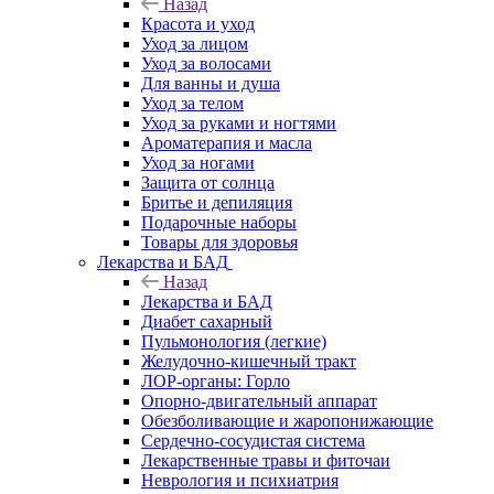
Назад
Красота и уход
Уход за лицом
Уход за волосами
Для ванны и душа
Уход за телом
Уход за руками и ногтями
Ароматерапия и масла
Уход за ногами
Защита от солнца
Бритье и депиляция
Подарочные наборы
Товары для здоровья
Лекарства и БАД
Назад
Лекарства и БАД
Диабет сахарный
Пульмонология (легкие)
Желудочно-кишечный тракт
ЛОР-органы: Горло
Опорно-двигательный аппарат
Обезболивающие и жаропонижающие
Сердечно-сосудистая система
Лекарственные травы и фиточаи
Неврология и психиатрия