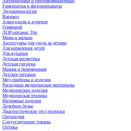
Антибиотики и противомикробные
Гомеопатия и фитопрепараты
Эндокринология
Варикоз
Алкоголизм и курение
Гемморой
ЛОР-органы: Ухо
Мама и малыш
Аксессуары для ухода за детьми
Для кормления детей
Для купания
Детская косметика
Детская гигиена
Мамам и беременным
Детское питание
Мед приборы и изделия
Расходные медицинские материалы
Медицинские изделия
Медицинская техника
Интимные изделия
Лечебное белье
Диагностические тест-полоски
Ортопедия
Сопутствующие товары
Оптика