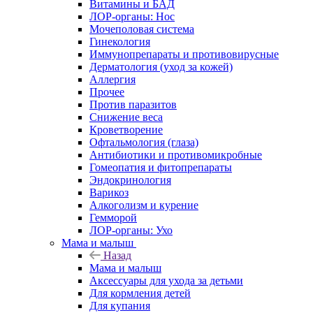
Витамины и БАД
ЛОР-органы: Нос
Мочеполовая система
Гинекология
Иммунопрепараты и противовирусные
Дерматология (уход за кожей)
Аллергия
Прочее
Против паразитов
Снижение веса
Кроветворение
Офтальмология (глаза)
Антибиотики и противомикробные
Гомеопатия и фитопрепараты
Эндокринология
Варикоз
Алкоголизм и курение
Гемморой
ЛОР-органы: Ухо
Мама и малыш
Назад
Мама и малыш
Аксессуары для ухода за детьми
Для кормления детей
Для купания