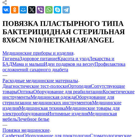
ПОВЯЗКА ПЛАСТЫРНОГО ТИПА
БАКТЕРИЦИДНАЯ СТЕРИЛЬНАЯ
8Х6СМ N10/НЕТКАНАЯ/ANGEL
Медицинские приборы и изделия
Гигиена
Здоровое питание
Красота и уход
Лекарства и
БАД
Мама и малыш
Идеи подарков на весну
Профилактика
осложнений сахарного диабета
—
Расходные медицинские материалы
Диагностические тест-полоски
Ортопедия
Сопутствующие
товары
Оптика
Оборудование для реабилитации
Косметические
инструменты
Медицинская одежда
Оборудование для
стерилизации медицинских инструментов
Медицинские
изделия
Медицинская техника
Медицинские товары для
электрооборудования
Интимные изделия
Медицинская
мебель
Лечебное белье
—
Повязки медицинские
Салфетки
Оборудование для проктологии
Стоматологические