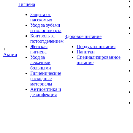
Гигиена
Защита от
насекомых
Уход за зубами
и полостью рта
Контроль за
Здоровое питание
потоотделением
Женская
Продукты питания
гигиена
Напитки
Акции
Уход за
Специализированное
лежачими
питание
больными
Гигиенические
расходные
материалы
Антисептика и
дезинфекция