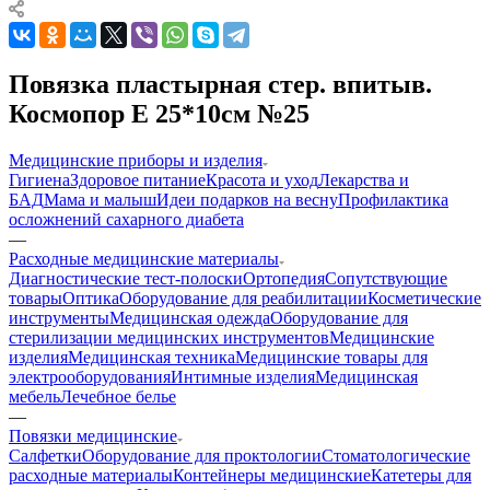
Повязка пластырная стер. впитыв.
Космопор Е 25*10см №25
Медицинские приборы и изделия
Гигиена
Здоровое питание
Красота и уход
Лекарства и
БАД
Мама и малыш
Идеи подарков на весну
Профилактика
осложнений сахарного диабета
—
Расходные медицинские материалы
Диагностические тест-полоски
Ортопедия
Сопутствующие
товары
Оптика
Оборудование для реабилитации
Косметические
инструменты
Медицинская одежда
Оборудование для
стерилизации медицинских инструментов
Медицинские
изделия
Медицинская техника
Медицинские товары для
электрооборудования
Интимные изделия
Медицинская
мебель
Лечебное белье
—
Повязки медицинские
Салфетки
Оборудование для проктологии
Стоматологические
расходные материалы
Контейнеры медицинские
Катетеры для