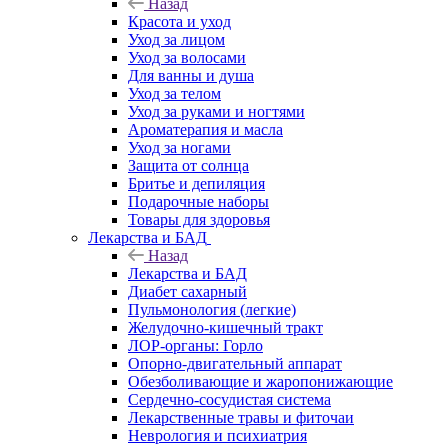
Назад
Красота и уход
Уход за лицом
Уход за волосами
Для ванны и душа
Уход за телом
Уход за руками и ногтями
Ароматерапия и масла
Уход за ногами
Защита от солнца
Бритье и депиляция
Подарочные наборы
Товары для здоровья
Лекарства и БАД
Назад
Лекарства и БАД
Диабет сахарный
Пульмонология (легкие)
Желудочно-кишечный тракт
ЛОР-органы: Горло
Опорно-двигательный аппарат
Обезболивающие и жаропонижающие
Сердечно-сосудистая система
Лекарственные травы и фиточаи
Неврология и психиатрия