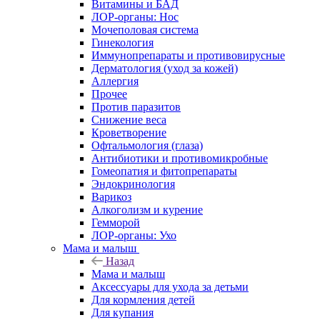
Витамины и БАД
ЛОР-органы: Нос
Мочеполовая система
Гинекология
Иммунопрепараты и противовирусные
Дерматология (уход за кожей)
Аллергия
Прочее
Против паразитов
Снижение веса
Кроветворение
Офтальмология (глаза)
Антибиотики и противомикробные
Гомеопатия и фитопрепараты
Эндокринология
Варикоз
Алкоголизм и курение
Гемморой
ЛОР-органы: Ухо
Мама и малыш
Назад
Мама и малыш
Аксессуары для ухода за детьми
Для кормления детей
Для купания