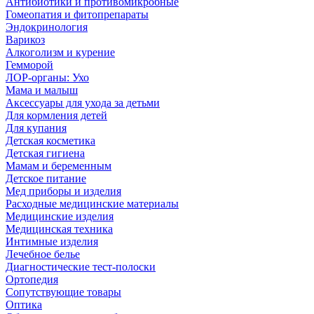
Антибиотики и противомикробные
Гомеопатия и фитопрепараты
Эндокринология
Варикоз
Алкоголизм и курение
Гемморой
ЛОР-органы: Ухо
Мама и малыш
Аксессуары для ухода за детьми
Для кормления детей
Для купания
Детская косметика
Детская гигиена
Мамам и беременным
Детское питание
Мед приборы и изделия
Расходные медицинские материалы
Медицинские изделия
Медицинская техника
Интимные изделия
Лечебное белье
Диагностические тест-полоски
Ортопедия
Сопутствующие товары
Оптика