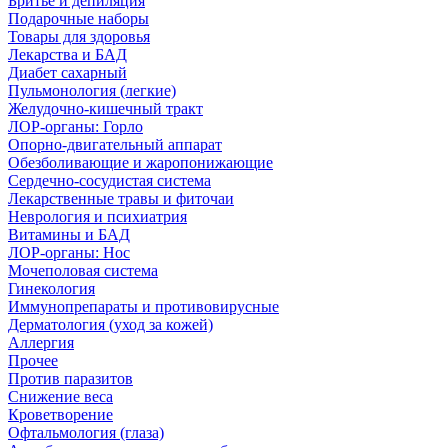
Бритье и депиляция
Подарочные наборы
Товары для здоровья
Лекарства и БАД
Диабет сахарный
Пульмонология (легкие)
Желудочно-кишечный тракт
ЛОР-органы: Горло
Опорно-двигательный аппарат
Обезболивающие и жаропонижающие
Сердечно-сосудистая система
Лекарственные травы и фиточаи
Неврология и психиатрия
Витамины и БАД
ЛОР-органы: Нос
Мочеполовая система
Гинекология
Иммунопрепараты и противовирусные
Дерматология (уход за кожей)
Аллергия
Прочее
Против паразитов
Снижение веса
Кроветворение
Офтальмология (глаза)