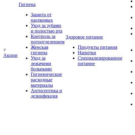
Гигиена
Защита от
насекомых
Уход за зубами
и полостью рта
Контроль за
Здоровое питание
потоотделением
Женская
Продукты питания
гигиена
Напитки
Акции
Уход за
Специализированное
лежачими
питание
больными
Гигиенические
расходные
материалы
Антисептика и
дезинфекция