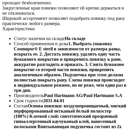
проходит безболезненно.
Закругленные края повязки позволяют ей крепко держаться и
не отклеиваться.
Широкий ассортимент позволяет подобрать повязку под рану
практически любого размера.
Характеристики
Статус наличия на складе
На складе
Способ применения и дозы
1. Выбрать упаковку
Cosmopor® E steril в зависимости от размера раны,
вскрыть ее. 2. Достать повязку, удалить одну часть
бумажного покрытия и прикрепить повязку к ране,
аккуратно разгладить и прижать. 3. Снять бумажное
покрытие со второй части повязки, прикрепить
аналогичным образом. Подушечка при этом должна
полностью покрыть рану. Смена повязки происходит
в индивидуальном режиме, но не реже, чем один раз в
три дня.
Производитель
Paul Hartmann AG/Paul Hartmann S.A
Срок годности
2031-04-01
Состав
Основа повязки: воздухопроницаемый, мягкий
перфорированный нетканый белый полиэстер
(100%) Клеевой слой: синтетический прозрачный
гипоаллергенный каучуковый клей, нанесенный
полосками Впитывающая подушечка состоит из 2х