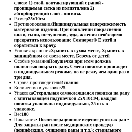
слоев: 1) слой, контактирующий с раной -
проницаемая сетка из полиэтилена 2)
абсорбирующий слой - вискоза.
Размер
25x10см
Противопоказания
Индивидуальная непереносимость
материалов изделия. При появлении покраснения
кожи, сыпи, шелушения, зуда, жжения необходимо
прекратить использование Cosmopor® E steril и
обратиться к врачу.
Условия хранения
Хранить в сухом месте, Хранить в
защищённом от света месте, Беречь от детей
Особые указания
Подушечка при этом должна
полностью покрыть рану. Смена повязки происходит
в индивидуальном режиме, но не реже, чем один раз в
три дня.
Страна-производитель
Испания
Количество в упаковке
25
Упаковка
Стерильная самоклеящаяся повязка на рану
с впитывающей подушечкой 25Х10СМ, каждая
повязка упакована индивидуально, 25 шт. в
упаковке.
Вес
100
Показания
• Послеоперационное ведение ушитых ран •
Для защиты ран после медицинских процедур
(дезинфекция, очищение раны и т.д.); стерильного