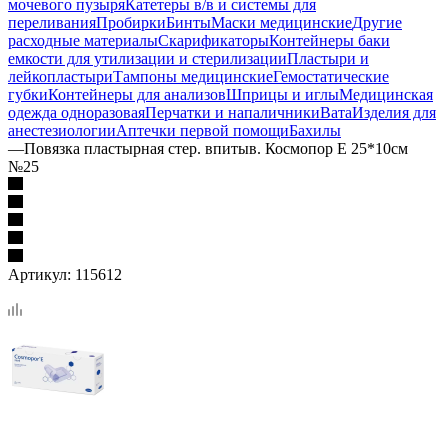
мочевого пузыря
Катетеры в/в и системы для
переливания
Пробирки
Бинты
Маски медицинские
Другие
расходные материалы
Скарификаторы
Контейнеры баки
емкости для утилизации и стерилизации
Пластыри и
лейкопластыри
Тампоны медицинские
Гемостатические
губки
Контейнеры для анализов
Шприцы и иглы
Медицинская
одежда одноразовая
Перчатки и напаличники
Вата
Изделия для
анестезиологии
Аптечки первой помощи
Бахилы
—
Повязка пластырная стер. впитыв. Космопор Е 25*10см
№25
Артикул:
115612