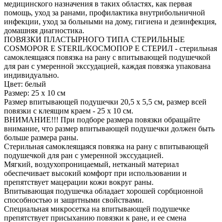
медицинского назначения в таких областях, как первая
помощь, уход за ранами, профилактика внутрибольничной
инфекции, уход за больными на дому, гигиена и дезинфекция,
домашняя диагностика.
ПОВЯЗКИ ПЛАСТЫРНОГО ТИПА СТЕРИЛЬНЫЕ
COSMOPOR E STERIL/КОСМОПОР Е СТЕРИЛ - стерильная
самоклеящаяся повязка на рану с впитывающей подушечкой
для ран с умеренной экссудацией, каждая повязка упакована
индивидуально.
Цвет: белый
Размер: 25 х 10 см
Размер впитывающей подушечки 20,5 х 5,5 см, размер всей
повязки с клеящим краем - 25 х 10 см.
ВНИМАНИЕ!!! При подборе размера повязки обращайте
внимание, что размер впитывающей подушечки должен быть
больше размера раны.
Стерильная самоклеящаяся повязка на рану с впитывающей
подушечкой для ран с умеренной экссудацией.
Мягкий, воздухопроницаемый, нетканый материал
обеспечивает высокий комфорт при использовании и
препятствует мацерации кожи вокруг раны.
Впитывающая подушечка обладает хорошей сорбционной
способностью и защитными свойствами.
Специальная микросетка на впитывающей подушечке
препятствует присыханию повязки к ране, и ее смена