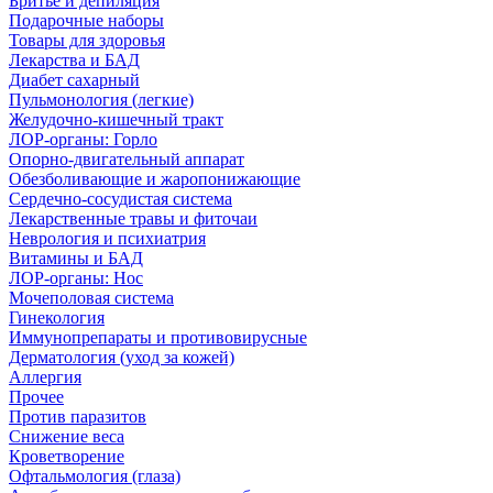
Бритье и депиляция
Подарочные наборы
Товары для здоровья
Лекарства и БАД
Диабет сахарный
Пульмонология (легкие)
Желудочно-кишечный тракт
ЛОР-органы: Горло
Опорно-двигательный аппарат
Обезболивающие и жаропонижающие
Сердечно-сосудистая система
Лекарственные травы и фиточаи
Неврология и психиатрия
Витамины и БАД
ЛОР-органы: Нос
Мочеполовая система
Гинекология
Иммунопрепараты и противовирусные
Дерматология (уход за кожей)
Аллергия
Прочее
Против паразитов
Снижение веса
Кроветворение
Офтальмология (глаза)