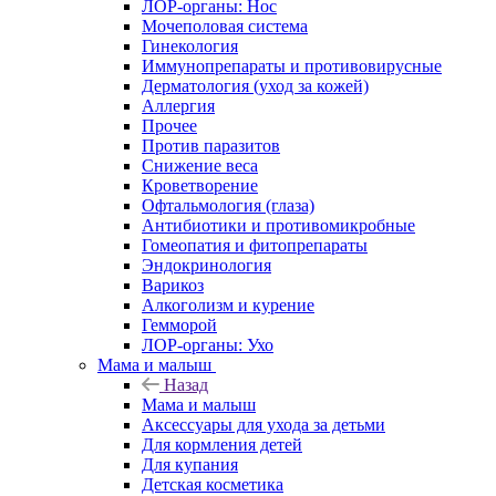
ЛОР-органы: Нос
Мочеполовая система
Гинекология
Иммунопрепараты и противовирусные
Дерматология (уход за кожей)
Аллергия
Прочее
Против паразитов
Снижение веса
Кроветворение
Офтальмология (глаза)
Антибиотики и противомикробные
Гомеопатия и фитопрепараты
Эндокринология
Варикоз
Алкоголизм и курение
Гемморой
ЛОР-органы: Ухо
Мама и малыш
Назад
Мама и малыш
Аксессуары для ухода за детьми
Для кормления детей
Для купания
Детская косметика