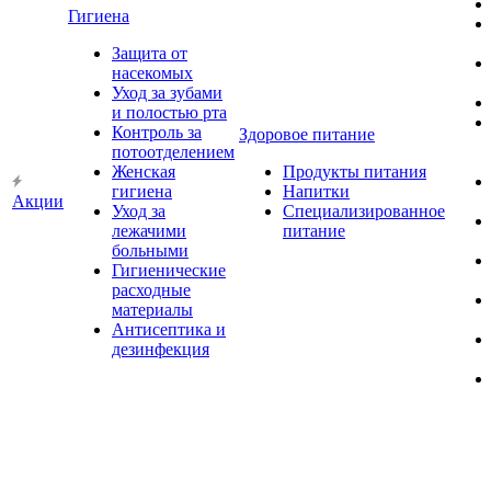
Гигиена
Защита от
насекомых
Уход за зубами
и полостью рта
Контроль за
Здоровое питание
потоотделением
Женская
Продукты питания
гигиена
Напитки
Акции
Уход за
Специализированное
лежачими
питание
больными
Гигиенические
расходные
материалы
Антисептика и
дезинфекция