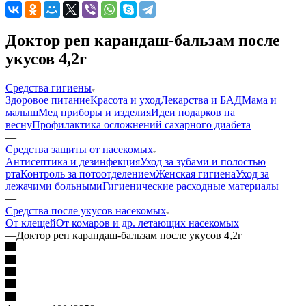
Доктор реп карандаш-бальзам после
укусов 4,2г
Средства гигиены
Здоровое питание
Красота и уход
Лекарства и БАД
Мама и
малыш
Мед приборы и изделия
Идеи подарков на
весну
Профилактика осложнений сахарного диабета
—
Средства защиты от насекомых
Антисептика и дезинфекция
Уход за зубами и полостью
рта
Контроль за потоотделением
Женская гигиена
Уход за
лежачими больными
Гигиенические расходные материалы
—
Средства после укусов насекомых
От клещей
От комаров и др. летающих насекомых
—
Доктор реп карандаш-бальзам после укусов 4,2г