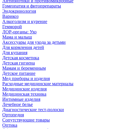
Антибиотики и противомикробные
Гомеопатия и фитопрепараты
Эндокринология
Варикоз
Алкоголизм и курение
Гемморой
ЛОР-органы: Ухо
Мама и малыш
Аксессуары для ухода за детьми
Для кормления детей
Для купания
Детская косметика
Детская гигиена
Мамам и беременным
Детское питание
Мед приборы и изделия
Расходные медицинские материалы
Медицинские изделия
Медицинская техника
Интимные изделия
Лечебное белье
Диагностические тест-полоски
Ортопедия
Сопутствующие товары
Оптика