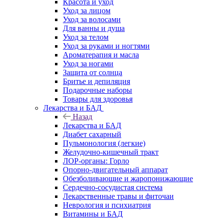
Красота и уход
Уход за лицом
Уход за волосами
Для ванны и душа
Уход за телом
Уход за руками и ногтями
Ароматерапия и масла
Уход за ногами
Защита от солнца
Бритье и депиляция
Подарочные наборы
Товары для здоровья
Лекарства и БАД
Назад
Лекарства и БАД
Диабет сахарный
Пульмонология (легкие)
Желудочно-кишечный тракт
ЛОР-органы: Горло
Опорно-двигательный аппарат
Обезболивающие и жаропонижающие
Сердечно-сосудистая система
Лекарственные травы и фиточаи
Неврология и психиатрия
Витамины и БАД