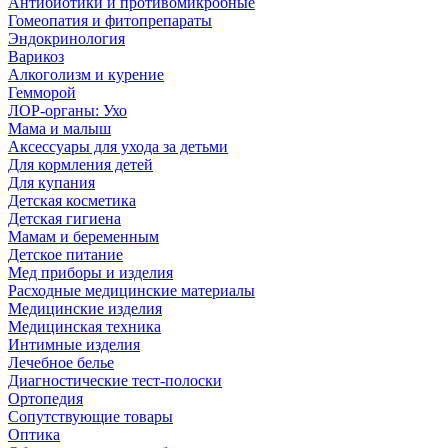
Антибиотики и противомикробные
Гомеопатия и фитопрепараты
Эндокринология
Варикоз
Алкоголизм и курение
Гемморой
ЛОР-органы: Ухо
Мама и малыш
Аксессуары для ухода за детьми
Для кормления детей
Для купания
Детская косметика
Детская гигиена
Мамам и беременным
Детское питание
Мед приборы и изделия
Расходные медицинские материалы
Медицинские изделия
Медицинская техника
Интимные изделия
Лечебное белье
Диагностические тест-полоски
Ортопедия
Сопутствующие товары
Оптика