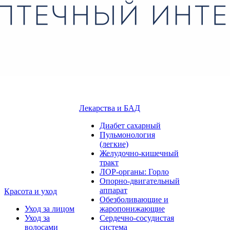
Лекарства и БАД
Диабет сахарный
Пульмонология
(легкие)
Желудочно-кишечный
тракт
ЛОР-органы: Горло
Опорно-двигательный
аппарат
Красота и уход
Обезболивающие и
Уход за лицом
жаропонижающие
Уход за
Сердечно-сосудистая
волосами
система