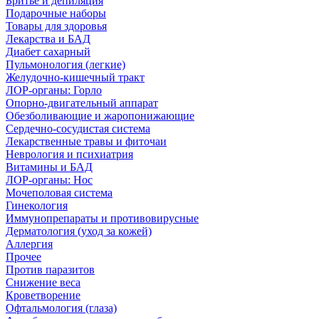
Бритье и депиляция
Подарочные наборы
Товары для здоровья
Лекарства и БАД
Диабет сахарный
Пульмонология (легкие)
Желудочно-кишечный тракт
ЛОР-органы: Горло
Опорно-двигательный аппарат
Обезболивающие и жаропонижающие
Сердечно-сосудистая система
Лекарственные травы и фиточаи
Неврология и психиатрия
Витамины и БАД
ЛОР-органы: Нос
Мочеполовая система
Гинекология
Иммунопрепараты и противовирусные
Дерматология (уход за кожей)
Аллергия
Прочее
Против паразитов
Снижение веса
Кроветворение
Офтальмология (глаза)