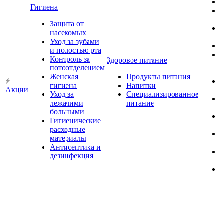
Гигиена
Защита от
насекомых
Уход за зубами
и полостью рта
Контроль за
Здоровое питание
потоотделением
Женская
Продукты питания
гигиена
Напитки
Акции
Уход за
Специализированное
лежачими
питание
больными
Гигиенические
расходные
материалы
Антисептика и
дезинфекция