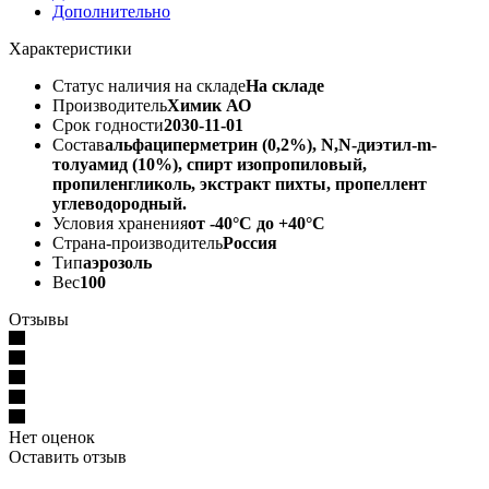
Дополнительно
Характеристики
Статус наличия на складе
На складе
Производитель
Химик АО
Срок годности
2030-11-01
Состав
альфациперметрин (0,2%), N,N-диэтил-m-
толуамид (10%), спирт изопропиловый,
пропиленгликоль, экстракт пихты, пропеллент
углеводородный.
Условия хранения
от -40°С до +40°С
Страна-производитель
Россия
Тип
аэрозоль
Вес
100
Отзывы
Нет оценок
Оставить отзыв