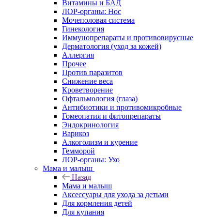
Витамины и БАД
ЛОР-органы: Нос
Мочеполовая система
Гинекология
Иммунопрепараты и противовирусные
Дерматология (уход за кожей)
Аллергия
Прочее
Против паразитов
Снижение веса
Кроветворение
Офтальмология (глаза)
Антибиотики и противомикробные
Гомеопатия и фитопрепараты
Эндокринология
Варикоз
Алкоголизм и курение
Гемморой
ЛОР-органы: Ухо
Мама и малыш
Назад
Мама и малыш
Аксессуары для ухода за детьми
Для кормления детей
Для купания