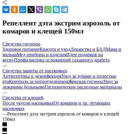
Репеллент дэта экстрим аэрозоль от
комаров и клещей 150мл
Средства гигиены
Здоровое питание
Красота и уход
Лекарства и БАД
Мама и
малыш
Мед приборы и изделия
Идеи подарков на
весну
Профилактика осложнений сахарного диабета
—
Средства защиты от насекомых
Антисептика и дезинфекция
Уход за зубами и полостью
рта
Контроль за потоотделением
Женская гигиена
Уход за
лежачими больными
Гигиенические расходные материалы
—
Средства от клещей
После укусов насекомых
От комаров и др. летающих
насекомых
—
Репеллент дэта экстрим аэрозоль от комаров и клещей
150мл