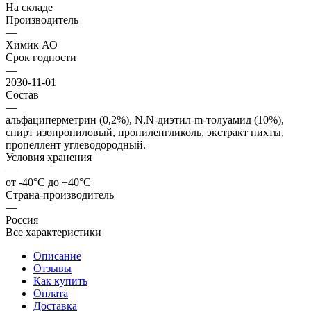
На складе
Производитель
—
Химик АО
Срок годности
—
2030-11-01
Состав
—
альфациперметрин (0,2%), N,N-диэтил-m-толуамид (10%),
спирт изопропиловый, пропиленгликоль, экстракт пихты,
пропеллент углеводородный.
Условия хранения
—
от -40°С до +40°С
Страна-производитель
—
Россия
Все характеристики
Описание
Отзывы
Как купить
Оплата
Доставка