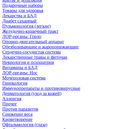
Бритье и депиляция
Подарочные наборы
Товары для здоровья
Лекарства и БАД
Диабет сахарный
Пульмонология (легкие)
Желудочно-кишечный тракт
ЛОР-органы: Горло
Опорно-двигательный аппарат
Обезболивающие и жаропонижающие
Сердечно-сосудистая система
Лекарственные травы и фиточаи
Неврология и психиатрия
Витамины и БАД
ЛОР-органы: Нос
Мочеполовая система
Гинекология
Иммунопрепараты и противовирусные
Дерматология (уход за кожей)
Аллергия
Прочее
Против паразитов
Снижение веса
Кроветворение
Офтальмология (глаза)