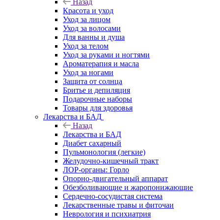
Назад
Красота и уход
Уход за лицом
Уход за волосами
Для ванны и душа
Уход за телом
Уход за руками и ногтями
Ароматерапия и масла
Уход за ногами
Защита от солнца
Бритье и депиляция
Подарочные наборы
Товары для здоровья
Лекарства и БАД
Назад
Лекарства и БАД
Диабет сахарный
Пульмонология (легкие)
Желудочно-кишечный тракт
ЛОР-органы: Горло
Опорно-двигательный аппарат
Обезболивающие и жаропонижающие
Сердечно-сосудистая система
Лекарственные травы и фиточаи
Неврология и психиатрия