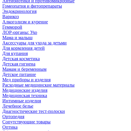
Антибиотики и противомикробные
Гомеопатия и фитопрепараты
Эндокринология
Варикоз
Алкоголизм и курение
Гемморой
ЛОР-органы: Ухо
Мама и малыш
Аксессуары для ухода за детьми
Для кормления детей
Для купания
Детская косметика
Детская гигиена
Мамам и беременным
Детское питание
Мед приборы и изделия
Расходные медицинские материалы
Медицинские изделия
Медицинская техника
Интимные изделия
Лечебное белье
Диагностические тест-полоски
Ортопедия
Сопутствующие товары
Оптика