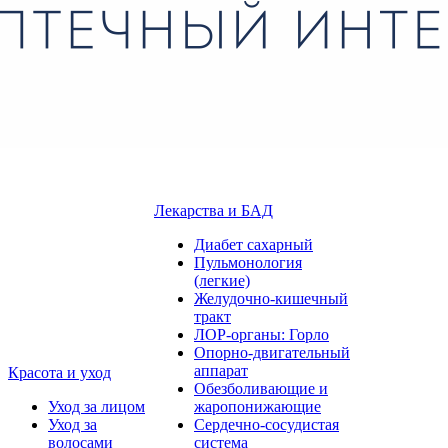
Лекарства и БАД
Диабет сахарный
Пульмонология
(легкие)
Желудочно-кишечный
тракт
ЛОР-органы: Горло
Опорно-двигательный
аппарат
Красота и уход
Обезболивающие и
Уход за лицом
жаропонижающие
Уход за
Сердечно-сосудистая
волосами
система