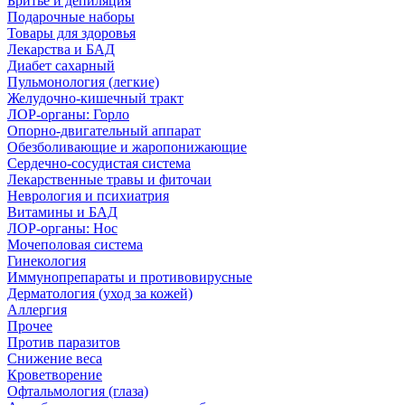
Бритье и депиляция
Подарочные наборы
Товары для здоровья
Лекарства и БАД
Диабет сахарный
Пульмонология (легкие)
Желудочно-кишечный тракт
ЛОР-органы: Горло
Опорно-двигательный аппарат
Обезболивающие и жаропонижающие
Сердечно-сосудистая система
Лекарственные травы и фиточаи
Неврология и психиатрия
Витамины и БАД
ЛОР-органы: Нос
Мочеполовая система
Гинекология
Иммунопрепараты и противовирусные
Дерматология (уход за кожей)
Аллергия
Прочее
Против паразитов
Снижение веса
Кроветворение
Офтальмология (глаза)