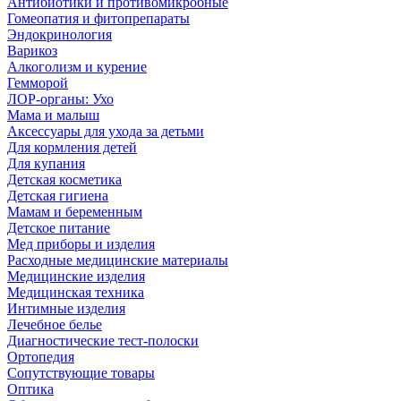
Антибиотики и противомикробные
Гомеопатия и фитопрепараты
Эндокринология
Варикоз
Алкоголизм и курение
Гемморой
ЛОР-органы: Ухо
Мама и малыш
Аксессуары для ухода за детьми
Для кормления детей
Для купания
Детская косметика
Детская гигиена
Мамам и беременным
Детское питание
Мед приборы и изделия
Расходные медицинские материалы
Медицинские изделия
Медицинская техника
Интимные изделия
Лечебное белье
Диагностические тест-полоски
Ортопедия
Сопутствующие товары
Оптика