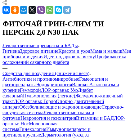
ФИТОЧАЙ ГРИН-СЛИМ ТИ
ПЕРСИК 2,0 N30 ПАК
Лекарственные препараты и БАДы
Гигиена
Здоровое питание
Красота и уход
Мама и малыш
Мед
приборы и изделия
Идеи подарков на весну
Профилактика
осложнений сахарного диабета
—
Средства для похудения (снижения веса)
Антибиотики и противомикробные
Гомеопатия и
фитопрепараты
Эндокринология
Варикоз
Алкоголизм и
курение
Гемморой
ЛОР-органы: Ухо
Диабет
сахарный
Пульмонология (легкие)
Желудочно-кишечный
тракт
ЛОР-органы: Горло
Опорно-двигательный
аппарат
Обезболивающие и жаропонижающие
Сердечно-
сосудистая система
Лекарственные травы и
фиточаи
Неврология и психиатрия
Витамины и БАД
ЛОР-
органы: Нос
Мочеполовая
система
Гинекология
Иммунопрепараты и
противовирусные
Дерматология (уход за