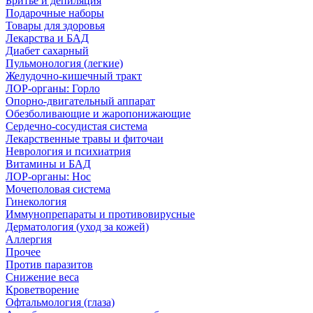
Бритье и депиляция
Подарочные наборы
Товары для здоровья
Лекарства и БАД
Диабет сахарный
Пульмонология (легкие)
Желудочно-кишечный тракт
ЛОР-органы: Горло
Опорно-двигательный аппарат
Обезболивающие и жаропонижающие
Сердечно-сосудистая система
Лекарственные травы и фиточаи
Неврология и психиатрия
Витамины и БАД
ЛОР-органы: Нос
Мочеполовая система
Гинекология
Иммунопрепараты и противовирусные
Дерматология (уход за кожей)
Аллергия
Прочее
Против паразитов
Снижение веса
Кроветворение
Офтальмология (глаза)