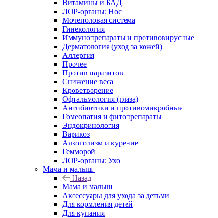
Витамины и БАД
ЛОР-органы: Нос
Мочеполовая система
Гинекология
Иммунопрепараты и противовирусные
Дерматология (уход за кожей)
Аллергия
Прочее
Против паразитов
Снижение веса
Кроветворение
Офтальмология (глаза)
Антибиотики и противомикробные
Гомеопатия и фитопрепараты
Эндокринология
Варикоз
Алкоголизм и курение
Гемморой
ЛОР-органы: Ухо
Мама и малыш
Назад
Мама и малыш
Аксессуары для ухода за детьми
Для кормления детей
Для купания