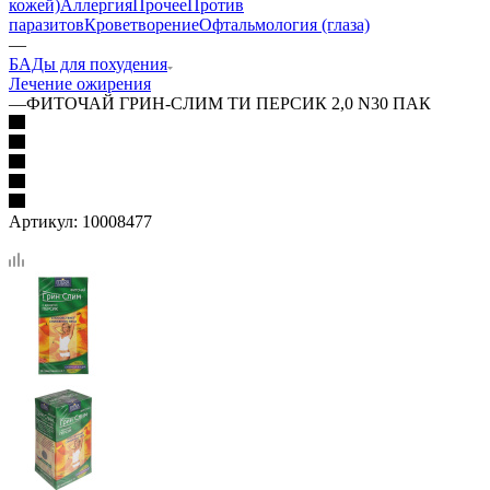
кожей)
Аллергия
Прочее
Против
паразитов
Кроветворение
Офтальмология (глаза)
—
БАДы для похудения
Лечение ожирения
—
ФИТОЧАЙ ГРИН-СЛИМ ТИ ПЕРСИК 2,0 N30 ПАК
Артикул:
10008477