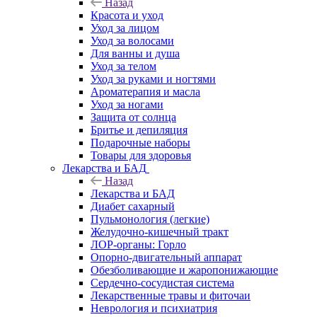
Назад
Красота и уход
Уход за лицом
Уход за волосами
Для ванны и душа
Уход за телом
Уход за руками и ногтями
Ароматерапия и масла
Уход за ногами
Защита от солнца
Бритье и депиляция
Подарочные наборы
Товары для здоровья
Лекарства и БАД
Назад
Лекарства и БАД
Диабет сахарный
Пульмонология (легкие)
Желудочно-кишечный тракт
ЛОР-органы: Горло
Опорно-двигательный аппарат
Обезболивающие и жаропонижающие
Сердечно-сосудистая система
Лекарственные травы и фиточаи
Неврология и психиатрия