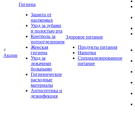
Гигиена
Защита от
насекомых
Уход за зубами
и полостью рта
Контроль за
Здоровое питание
потоотделением
Женская
Продукты питания
гигиена
Напитки
Акции
Уход за
Специализированное
лежачими
питание
больными
Гигиенические
расходные
материалы
Антисептика и
дезинфекция