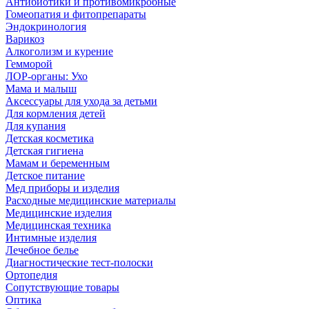
Антибиотики и противомикробные
Гомеопатия и фитопрепараты
Эндокринология
Варикоз
Алкоголизм и курение
Гемморой
ЛОР-органы: Ухо
Мама и малыш
Аксессуары для ухода за детьми
Для кормления детей
Для купания
Детская косметика
Детская гигиена
Мамам и беременным
Детское питание
Мед приборы и изделия
Расходные медицинские материалы
Медицинские изделия
Медицинская техника
Интимные изделия
Лечебное белье
Диагностические тест-полоски
Ортопедия
Сопутствующие товары
Оптика