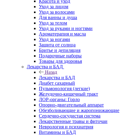
Красота и уход
Уход за лицом
Уход за волосами
Для ванны и душа
Уход за телом
Уход за руками и ногтями
Ароматерапия и масла
Уход за ногами
Защита от солнца
Бритье и депиляция
Подарочные наборы
Товары для здоровья
Лекарства и БАД
Назад
Лекарства и БАД
Диабет сахарный
Пульмонология (легкие)
Желудочно-кишечный тракт
ЛОР-органы: Горло
Опорно-двигательный аппарат
Обезболивающие и жаропонижающие
Сердечно-сосудистая система
Лекарственные травы и фиточаи
Неврология и психиатрия
Витамины и БАД