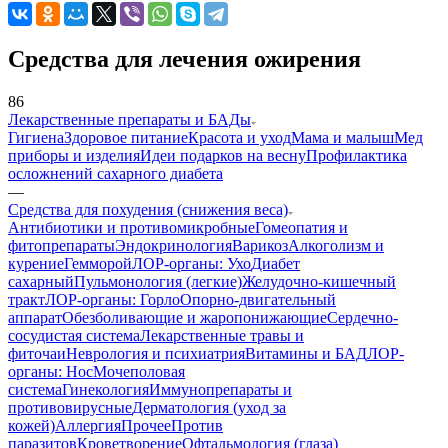
Средства для лечения ожирения
86
Лекарственные препараты и БАДы
Гигиена
Здоровое питание
Красота и уход
Мама и малыш
Мед
приборы и изделия
Идеи подарков на весну
Профилактика
осложнений сахарного диабета
—
Средства для похудения (снижения веса)
Антибиотики и противомикробные
Гомеопатия и
фитопрепараты
Эндокринология
Варикоз
Алкоголизм и
курение
Гемморой
ЛОР-органы: Ухо
Диабет
сахарный
Пульмонология (легкие)
Желудочно-кишечный
тракт
ЛОР-органы: Горло
Опорно-двигательный
аппарат
Обезболивающие и жаропонижающие
Сердечно-
сосудистая система
Лекарственные травы и
фиточаи
Неврология и психиатрия
Витамины и БАД
ЛОР-
органы: Нос
Мочеполовая
система
Гинекология
Иммунопрепараты и
противовирусные
Дерматология (уход за
кожей)
Аллергия
Прочее
Против
паразитов
Кроветворение
Офтальмология (глаза)