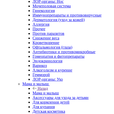
ЛОР-органы: Нос
Мочеполовая система
Гинекология
Иммунопрепараты и противовирусные
Дерматология (уход за кожей)
Аллергия
Прочее
Против паразитов
Снижение веса
Кроветворение
Офтальмология (глаза)
Антибиотики и противомикробные
Гомеопатия и фитопрепараты
Эндокринология
Варикоз
Алкоголизм и курение
Гемморой
ЛОР-органы: Ухо
Мама и малыш
Назад
Мама и малыш
Аксессуары для ухода за детьми
Для кормления детей
Для купания
Детская косметика