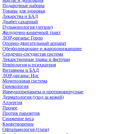
Бритье и депиляция
Подарочные наборы
Товары для здоровья
Лекарства и БАД
Диабет сахарный
Пульмонология (легкие)
Желудочно-кишечный тракт
ЛОР-органы: Горло
Опорно-двигательный аппарат
Обезболивающие и жаропонижающие
Сердечно-сосудистая система
Лекарственные травы и фиточаи
Неврология и психиатрия
Витамины и БАД
ЛОР-органы: Нос
Мочеполовая система
Гинекология
Иммунопрепараты и противовирусные
Дерматология (уход за кожей)
Аллергия
Прочее
Против паразитов
Снижение веса
Кроветворение
Офтальмология (глаза)