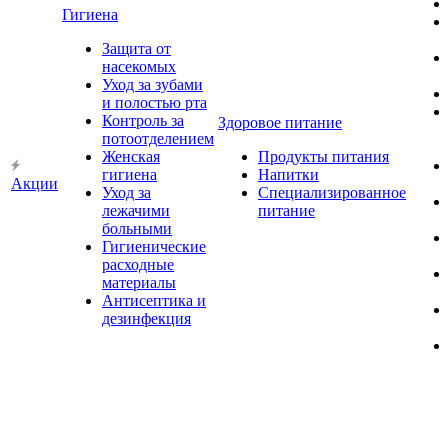
Гигиена
Защита от
насекомых
Уход за зубами
и полостью рта
Контроль за
Здоровое питание
потоотделением
Женская
Продукты питания
гигиена
Напитки
Акции
Уход за
Специализированное
лежачими
питание
больными
Гигиенические
расходные
материалы
Антисептика и
дезинфекция