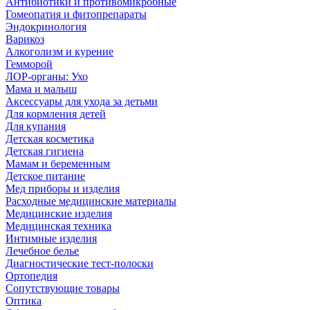
Антибиотики и противомикробные
Гомеопатия и фитопрепараты
Эндокринология
Варикоз
Алкоголизм и курение
Гемморой
ЛОР-органы: Ухо
Мама и малыш
Аксессуары для ухода за детьми
Для кормления детей
Для купания
Детская косметика
Детская гигиена
Мамам и беременным
Детское питание
Мед приборы и изделия
Расходные медицинские материалы
Медицинские изделия
Медицинская техника
Интимные изделия
Лечебное белье
Диагностические тест-полоски
Ортопедия
Сопутствующие товары
Оптика